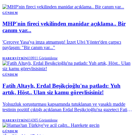
GÜNDEM
MHP'nin fireci vekilinden manidar açıklama.. Bir
canım var...
'Çerçeve Yasa'ya imza atmamıştı! İzzet Ulvi Yönter'den çarpıcı
paylaşım: "Bir canım var..."
10911
Görüntüleme
HABERVITRINI
GÜNDEM
Fatih Altaylı, Erdal Beşikçioğlu'na patladı: Yuh
artık, Höst.. Ulan siz kamu görevlisisiniz!
Yolsuzluk soruşturması kapsamında tutuklanan ve yasaklı madde
testinin pozitif çıktığı açıklanan Erdal Beşikçioğlu'na gazeteci Fatih
Altaylı'dan sert tepki geldi. Altaylı, kamu görevlilerinin taşıdığı
sorumluluğa dikkat çekerek, "Ulan, siz kamu görevlisisiniz. Bu
14305
Görüntüleme
HABERVITRINI
kadar olur mu?" ifadelerini kullandı.
GÜNDEM