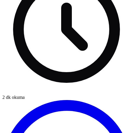
2
dk okuma