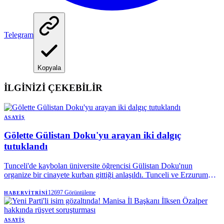
Telegram
Kopyala
İLGİNİZİ ÇEKEBİLİR
ASAYIŞ
Gölette Gülistan Doku'yu arayan iki dalgıç
tutuklandı
Tunceli'de kaybolan üniversite öğrencisi Gülistan Doku'nun
organize bir cinayete kurban gittiği anlaşıldı. Tunceli ve Erzurum
Cumhuriyet Başsavcılıklarınca yürütülen soruşturma kapsamında
aralarında dönemin valisi Tuncay Sonel ile eşi Handan Sonel'in de
12697
Görüntüleme
HABERVITRINI
olduğu 25 kişi tutuklandı.
ASAYIŞ