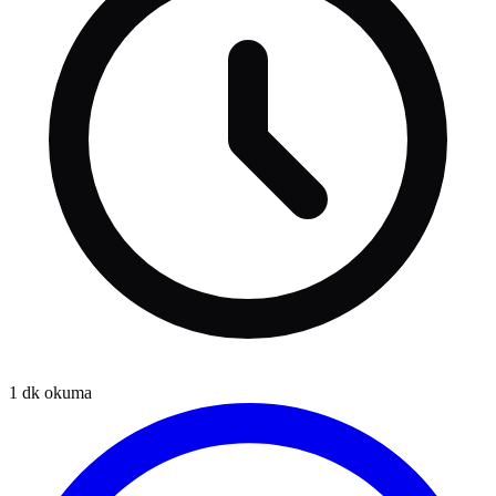
1
dk okuma