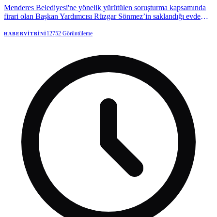
Menderes Belediyesi'ne yönelik yürütülen soruşturma kapsamında
firari olan Başkan Yardımcısı Rüzgar Sönmez’in saklandığı evde
MİT ve Emniyet İstihbarat destekli operasyonla İl Jandarma
Komutanlığı JASAT unsurları tarafından yakalandığı öğrenildi.
12752
Görüntüleme
HABERVITRINI