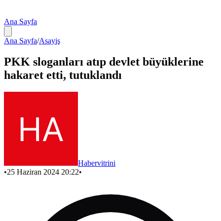
Ana Sayfa
Ana Sayfa
/
Asayiş
PKK sloganları atıp devlet büyüklerine
hakaret etti, tutuklandı
Habervitrini
•
25 Haziran 2024 20:22
•