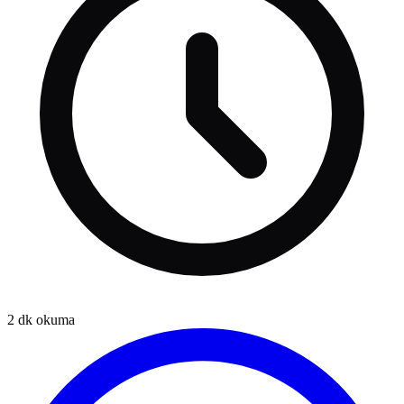
2
dk okuma