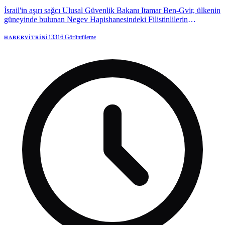
İsrail'in aşırı sağcı Ulusal Güvenlik Bakanı Itamar Ben-Gvir, ülkenin
güneyinde bulunan Negev Hapishanesindeki Filistinlilerin
kıyafetlerine ve Kur'an-ı Kerim nüshalarına el konulması talimatını
verdi. | Anadolu Ajansı
13316
Görüntüleme
HABERVITRINI