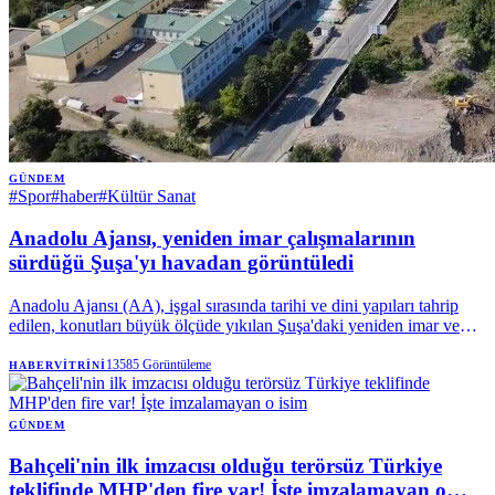
GÜNDEM
#
Spor
#
haber
#
Kültür Sanat
Anadolu Ajansı, yeniden imar çalışmalarının
sürdüğü Şuşa'yı havadan görüntüledi
Anadolu Ajansı (AA), işgal sırasında tarihi ve dini yapıları tahrip
edilen, konutları büyük ölçüde yıkılan Şuşa'daki yeniden imar ve
restorasyon sürecini havadan görüntüledi. | Anadolu Ajansı
13585
Görüntüleme
HABERVITRINI
GÜNDEM
Bahçeli'nin ilk imzacısı olduğu terörsüz Türkiye
teklifinde MHP'den fire var! İşte imzalamayan o