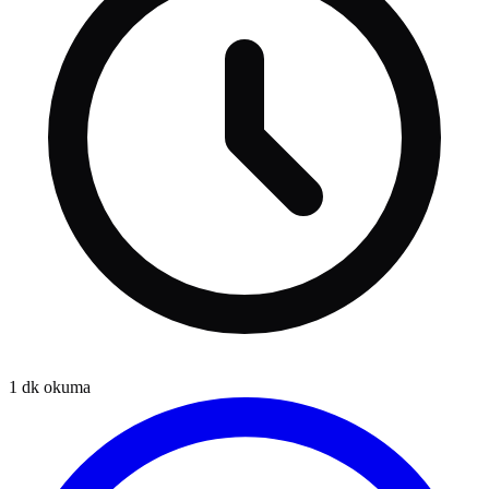
1
dk okuma