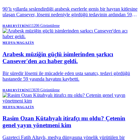
90’lı yıllarda seslendirdiği arabesk eserlerle geniş bir hayran kitlesine
ulaşan Cansever, lösemi nedeniyle gördüğü tedavinin ardından 59
yaşında hayatını kaybetti. Sanatçının vefatından kısa süre önce
sosyal medya hesabından yaptığı son paylaşım ise sevenlerini
11206
Görüntüleme
HABERVITRINI
duygulandırdı.
MEDYA/MAGAZIN
Arabesk müziğin güçlü isimlerinden şarkıcı
Cansever'den acı haber geldi.
Bir süredir lösemi ile mücadele eden usta sanatçı, tedavi gördüğü
hastanede 59 yaşında hayatını kaybetti.
13639
Görüntüleme
HABERVITRINI
MEDYA/MAGAZIN
Rasim Ozan Kütahyalı itirafçı mı oldu? Çetenin
genel yayın yönetmeni kim
Gazeteci Fatih Altaylı, medya dünyasına yönelik yürütülen bir