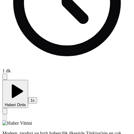
1
dk
1
x
Haberi Dinle
Modern, tarafsız ve hızlı habercilik ilkesiyle Türkiye'nin en çok