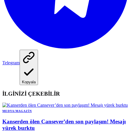
Telegram
Kopyala
İLGİNİZİ ÇEKEBİLİR
MEDYA/MAGAZIN
Kanserden ölen Cansever’den son paylaşım! Mesajı
yürek burktu