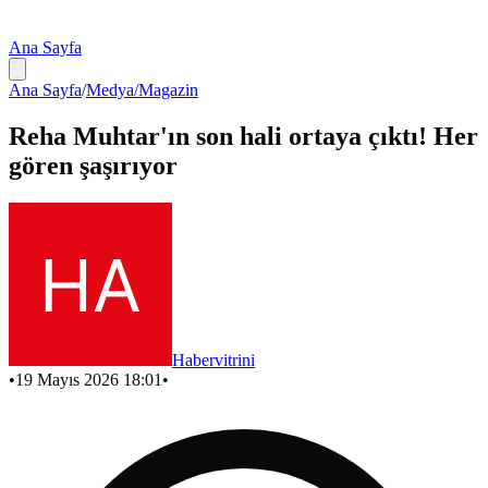
Ana Sayfa
Ana Sayfa
/
Medya/Magazin
Reha Muhtar'ın son hali ortaya çıktı! Her
gören şaşırıyor
Habervitrini
•
19 Mayıs 2026 18:01
•