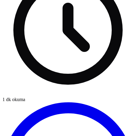
1
dk okuma