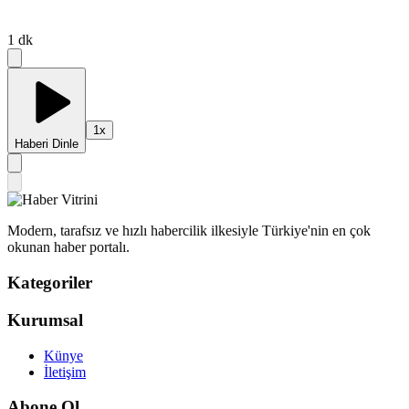
1
dk
1
x
Haberi Dinle
Modern, tarafsız ve hızlı habercilik ilkesiyle Türkiye'nin en çok
okunan haber portalı.
Kategoriler
Kurumsal
Künye
İletişim
Abone Ol