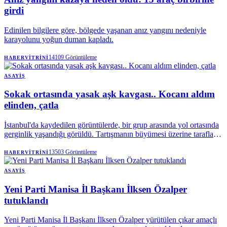
girdi
Edinilen bilgilere göre, bölgede yaşanan anız yangını nedeniyle
karayolunu yoğun duman kapladı.
14109
Görüntüleme
HABERVITRINI
ASAYIŞ
Sokak ortasında yasak aşk kavgası.. Kocanı aldım
elinden, çatla
İstanbul'da kaydedilen görüntülerde, bir grup arasında yol ortasında
gerginlik yaşandığı görüldü. Tartışmanın büyümesi üzerine taraflar
karşı karşıya gelirken çevrede bulunan kişiler de olaya müdahale
etmeye çalıştı.
13503
Görüntüleme
HABERVITRINI
ASAYIŞ
Yeni Parti Manisa İl Başkanı İlksen Özalper
tutuklandı
Yeni Parti Manisa İl Başkanı İlksen Özalper yürütülen çıkar amaçlı