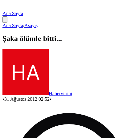
Ana Sayfa
Ana Sayfa
/
Asayiş
Şaka ölümle bitti...
Habervitrini
•
31 Ağustos 2012 02:52
•