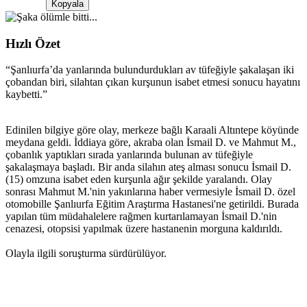
Kopyala
Hızlı Özet
“
Şanlıurfa’da yanlarında bulundurdukları av tüfeğiyle şakalaşan iki
çobandan biri, silahtan çıkan kurşunun isabet etmesi sonucu hayatını
kaybetti.
”
Edinilen bilgiye göre olay, merkeze bağlı Karaali Altıntepe köyünde
meydana geldi. İddiaya göre, akraba olan İsmail D. ve Mahmut M.,
çobanlık yaptıkları sırada yanlarında bulunan av tüfeğiyle
şakalaşmaya başladı. Bir anda silahın ateş alması sonucu İsmail D.
(15) omzuna isabet eden kurşunla ağır şekilde yaralandı. Olay
sonrası Mahmut M.'nin yakınlarına haber vermesiyle İsmail D. özel
otomobille Şanlıurfa Eğitim Araştırma Hastanesi'ne getirildi. Burada
yapılan tüm müdahalelere rağmen kurtarılamayan İsmail D.'nin
cenazesi, otopsisi yapılmak üzere hastanenin morguna kaldırıldı.
Olayla ilgili soruşturma sürdürülüyor.