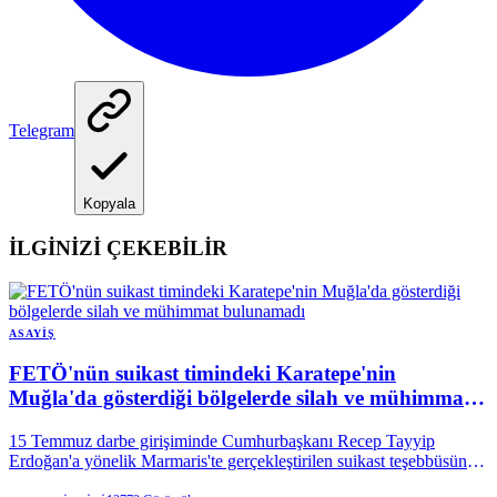
Telegram
Kopyala
İLGİNİZİ ÇEKEBİLİR
ASAYIŞ
FETÖ'nün suikast timindeki Karatepe'nin
Muğla'da gösterdiği bölgelerde silah ve mühimmat
bulunamadı
15 Temmuz darbe girişiminde Cumhurbaşkanı Recep Tayyip
Erdoğan'a yönelik Marmaris'te gerçekleştirilen suikast teşebbüsüne
katılan ve 10 yıldır kırmızı bültenle aranırken yakalanarak