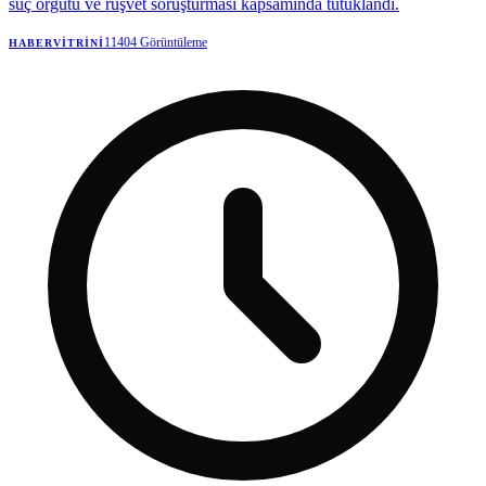
suç örgütü ve rüşvet soruşturması kapsamında tutuklandı.
11404
Görüntüleme
HABERVITRINI