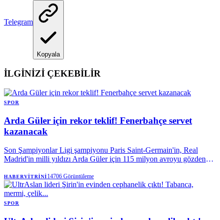
Telegram
Kopyala
İLGİNİZİ ÇEKEBİLİR
SPOR
Arda Güler için rekor teklif! Fenerbahçe servet
kazanacak
Son Şampiyonlar Ligi şampiyonu Paris Saint-Germain'in, Real
Madrid'in milli yıldızı Arda Güler için 115 milyon avroyu gözden
çıkardığı ve gelecek cevaba göre rakamı yükseltebileceği öne
sürüldü. Haberde, transferin gerçekleşmesi halinde sarı lacivertlilerin
14706
Görüntüleme
HABERVITRINI
yüzde 20'lik pay sebebiyle satıştan 23 milyon avroyu kasasına
koyacağı belirtildi.
SPOR