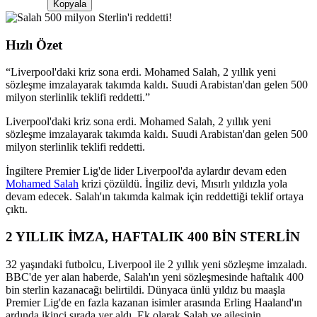
Kopyala
Hızlı Özet
“
Liverpool'daki kriz sona erdi. Mohamed Salah, 2 yıllık yeni
sözleşme imzalayarak takımda kaldı. Suudi Arabistan'dan gelen 500
milyon sterlinlik teklifi reddetti.
”
Liverpool'daki kriz sona erdi. Mohamed Salah, 2 yıllık yeni
sözleşme imzalayarak takımda kaldı. Suudi Arabistan'dan gelen 500
milyon sterlinlik teklifi reddetti.
İngiltere Premier Lig'de lider Liverpool'da aylardır devam eden
Mohamed Salah
krizi çözüldü. İngiliz devi, Mısırlı yıldızla yola
devam edecek. Salah'ın takımda kalmak için reddettiği teklif ortaya
çıktı.
2 YILLIK İMZA, HAFTALIK 400 BİN STERLİN
32 yaşındaki futbolcu, Liverpool ile 2 yıllık yeni sözleşme imzaladı.
BBC'de yer alan haberde, Salah'ın yeni sözleşmesinde haftalık 400
bin sterlin kazanacağı belirtildi. Dünyaca ünlü yıldız bu maaşla
Premier Lig'de en fazla kazanan isimler arasında Erling Haaland'ın
ardında ikinci sırada yer aldı. Ek olarak Salah ve ailesinin,