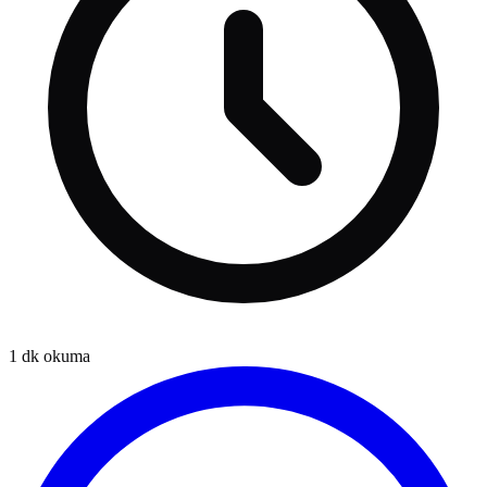
1
dk okuma