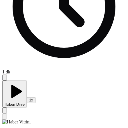
1
dk
1
x
Haberi Dinle