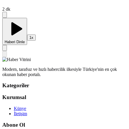
2
dk
1
x
Haberi Dinle
Modern, tarafsız ve hızlı habercilik ilkesiyle Türkiye'nin en çok
okunan haber portalı.
Kategoriler
Kurumsal
Künye
İletişim
Abone Ol