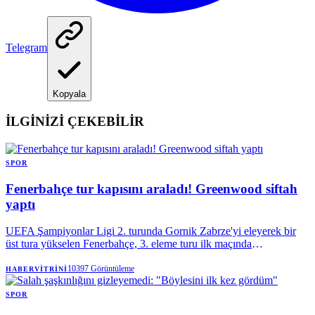
Telegram
Kopyala
İLGİNİZİ ÇEKEBİLİR
SPOR
Fenerbahçe tur kapısını araladı! Greenwood siftah
yaptı
UEFA Şampiyonlar Ligi 2. turunda Gornik Zabrze'yi eleyerek bir
üst tura yükselen Fenerbahçe, 3. eleme turu ilk maçında
Avusturya'nın Sturm Graz takımını 2-0 mağlup ederek rövanş öncesi
büyük avantaj yakaladı. Sarı lacivertlilerde Devler Ligi
10397
Görüntüleme
HABERVITRINI
elemelerindeki üçüncü maçına çıkan Talisca, gol sayısını 3'e
yükseltti. Fenerbahçe'nin yıldız transferi Mason Greenwood ise
SPOR
takımdaki ilk golünü Graz'a ağlarına gönderdi. Fenerbahçe, Sturm