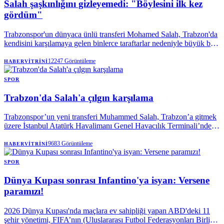
Salah şaşkınlığını gizleyemedi: "Böylesini ilk kez
Graz'ı elemesi halinde play-off'larda Sparta Prag-Olimpik Lyon
eşleşmesinin galibiyle karşılaşacak.
gördüm"
Trabzonspor'un dünyaca ünlü transferi Mohamed Salah, Trabzon'da
kendisini karşılamaya gelen binlerce taraftarlar nedeniyle büyük bir
mutluluk yaşadığını söyledi.
12247
Görüntüleme
HABERVITRINI
SPOR
Trabzon'da Salah'a çılgın karşılama
Trabzonspor’un yeni transferi Muhammed Salah, Trabzon’a gitmek
üzere İstanbul Atatürk Havalimanı Genel Havacılık Terminali’nden
özel uçakla hareket etti.
9683
Görüntüleme
HABERVITRINI
SPOR
Dünya Kupası sonrası Infantino'ya isyan: Versene
paramızı!
2026 Dünya Kupası'nda maçlara ev sahipliği yapan ABD'deki 11
şehir yönetimi, FIFA’nın (Uluslararası Futbol Federasyonları Birliği)