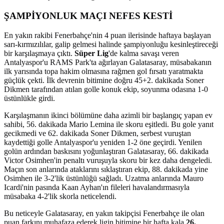
ŞAMPİYONLUK MAÇI NEFES KESTİ
En yakın rakibi Fenerbahçe'nin 4 puan ilerisinde haftaya başlayan
sarı-kırmızılılar, galip gelmesi halinde şampiyonluğu kesinleştireceği
bir karşılaşmaya çıktı.
Süper Lig
'de kalma savaşı veren
Antalyaspor'u RAMS Park'ta ağırlayan Galatasaray, müsabakanın
ilk yarısında topa hakim olmasına rağmen gol fırsatı yaratmakta
güçlük çekti. İlk devrenin bitimine doğru 45+2. dakikada Soner
Dikmen tarafından atılan golle konuk ekip, soyunma odasına 1-0
üstünlükle girdi.
Karşılaşmanın ikinci bölümüne daha azimli bir başlangıç yapan ev
sahibi, 56. dakikada Mario Lemina ile skoru eşitledi. Bu gole yanıt
gecikmedi ve 62. dakikada Soner Dikmen, serbest vuruştan
kaydettiği golle Antalyaspor'u yeniden 1-2 öne geçirdi. Yenilen
golün ardından baskısını yoğunlaştıran Galatasaray, 66. dakikada
Victor Osimhen'in penaltı vuruşuyla skoru bir kez daha dengeledi.
Maçın son anlarında ataklarını sıklaştıran ekip, 88. dakikada yine
Osimhen ile 3-2'lik üstünlüğü sağladı. Uzatma anlarında Mauro
Icardi'nin pasında Kaan Ayhan'ın fileleri havalandırmasıyla
müsabaka 4-2'lik skorla neticelendi.
Bu neticeyle Galatasaray, en yakın takipçisi Fenerbahçe ile olan
puan farkını muhafaza ederek ligin bitimine bir hafta kala
26.