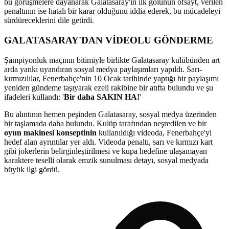
bu görüşmelere dayanarak Galatasaray'ın ilk golünün ofsayt, verilen
penaltının ise hatalı bir karar olduğunu iddia ederek, bu mücadeleyi
sürdüreceklerini dile getirdi.
GALATASARAY'DAN VİDEOLU GÖNDERME
Şampiyonluk maçının bitimiyle birlikte Galatasaray kulübünden art
arda yankı uyandıran sosyal medya paylaşımları yapıldı. Sarı-
kırmızılılar, Fenerbahçe'nin 10 Ocak tarihinde yaptığı bir paylaşımı
yeniden gündeme taşıyarak ezeli rakibine bir atıfta bulundu ve şu
ifadeleri kullandı: '
Bir daha SAKIN HA!
'
Bu alıntının hemen peşinden Galatasaray, sosyal medya üzerinden
bir taşlamada daha bulundu. Kulüp tarafından neşredilen ve bir
oyun makinesi konseptinin
kullanıldığı videoda, Fenerbahçe'yi
hedef alan ayrıntılar yer aldı. Videoda penaltı, sarı ve kırmızı kart
gibi jokerlerin belirginleştirilmesi ve kupa hedefine ulaşamayan
karaktere teselli olarak emzik sunulması detayı, sosyal medyada
büyük ilgi gördü.