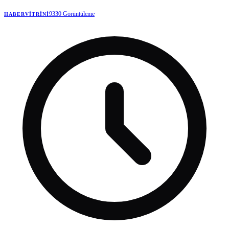
turnuva öncesi söz verdiği paranın peşine düştü.
9330
Görüntüleme
HABERVITRINI