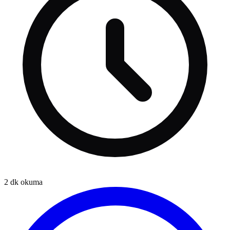
2
dk okuma