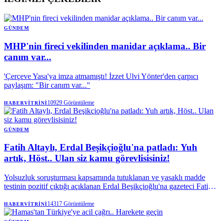
GÜNDEM
MHP'nin fireci vekilinden manidar açıklama.. Bir
canım var...
'Çerçeve Yasa'ya imza atmamıştı! İzzet Ulvi Yönter'den çarpıcı
paylaşım: "Bir canım var..."
10929
Görüntüleme
HABERVITRINI
GÜNDEM
Fatih Altaylı, Erdal Beşikçioğlu'na patladı: Yuh
artık, Höst.. Ulan siz kamu görevlisisiniz!
Yolsuzluk soruşturması kapsamında tutuklanan ve yasaklı madde
testinin pozitif çıktığı açıklanan Erdal Beşikçioğlu'na gazeteci Fatih
Altaylı'dan sert tepki geldi. Altaylı, kamu görevlilerinin taşıdığı
sorumluluğa dikkat çekerek, "Ulan, siz kamu görevlisisiniz. Bu
14317
Görüntüleme
HABERVITRINI
kadar olur mu?" ifadelerini kullandı.