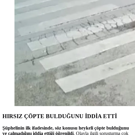
HIRSIZ ÇÖPTE BULDUĞUNU İDDİA ETTİ
Şüphelinin ilk ifadesinde, söz konusu heykeli çöpte bulduğunu
ve çalmadığını iddia ettiği öğrenildi
. Olayla ilgili soruşturma çok