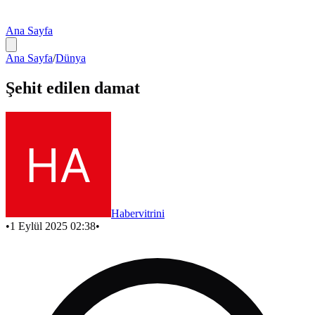
Ana Sayfa
Ana Sayfa
/
Dünya
Şehit edilen damat
Habervitrini
•
1 Eylül 2025 02:38
•