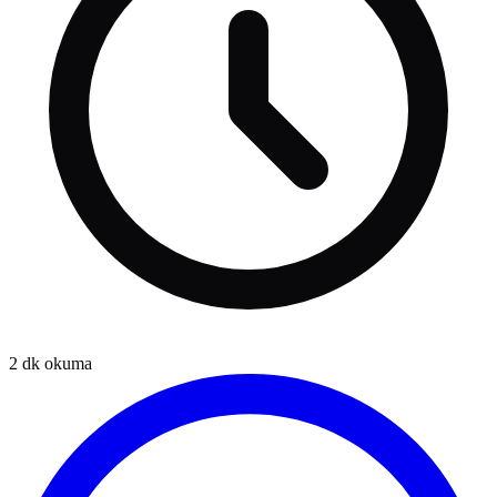
2
dk okuma