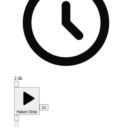
2
dk
1
x
Haberi Dinle