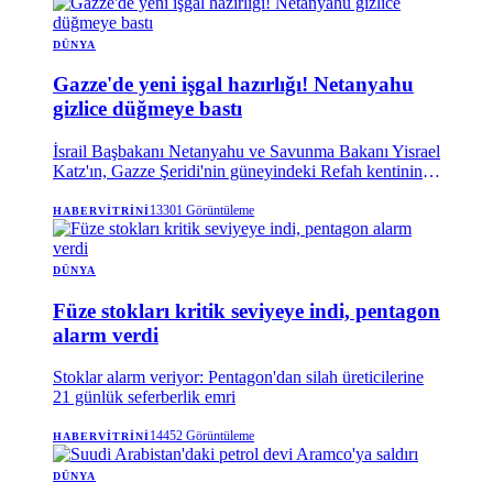
DÜNYA
Gazze'de yeni işgal hazırlığı! Netanyahu
gizlice düğmeye bastı
İsrail Başbakanı Netanyahu ve Savunma Bakanı Yisrael
Katz'ın, Gazze Şeridi'nin güneyindeki Refah kentinin
doğusunda yeniden inşa çalışmalarının başlamasını
gizlice kabul ettikleri bildirildi. Haberde, söz konusu
13301
Görüntüleme
HABERVITRINI
onayın iki hafta önce verildiği ancak kamuoyuna
duyurulmadığı belirtildi.
DÜNYA
Füze stokları kritik seviyeye indi, pentagon
alarm verdi
Stoklar alarm veriyor: Pentagon'dan silah üreticilerine
21 günlük seferberlik emri
14452
Görüntüleme
HABERVITRINI
DÜNYA