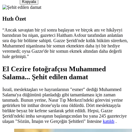
Kopyala
Hızlı Özet
“
Ancak savaştan bir yıl sonra başlayan ve birçok anı ve hikâyeyi
barındıran bu nişan, gazeteci Haitham Asfour tarafından anlatılan
sıra dışı bir bölüme sahipti. Gazze Şeridi'nde kıtlık hüküm sürerken,
Muhammed nişanlısına bir somun ekmekten daha iyi bir hediye
veremedi; oysa Gazze'de bir somun ekmek altından daha değerli
hale gelmişti.
”
El Cezire fotoğrafçısı Muhammed
Salama... Şehit edilen damat
İsrail, meslektaşları ve hayranlarının "esmer" dediği Muhammed
Salama'ya düğününü planladığı gibi tamamlaması için zaman
tanımadı. Bunun yerine, Nasır Tıp Merkezi'ndeki görevini yerine
getirirken bir intihar drone'uyla onu öldürdü. Dört meslektaşıyla
birlikte beyaz bir kefene sarılarak şehit edildi. Hepsi, Gazze
Şeridi'ndeki imha savaşının başlangıcından bu yana 245 gazeteciye
ulaşan "Sözün, İmajın ve Gerçeğin Şehitleri" listesine
katıldı
.