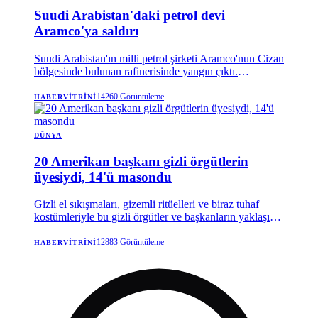
Suudi Arabistan'daki petrol devi
Aramco'ya saldırı
Suudi Arabistan'ın milli petrol şirketi Aramco'nun Cizan
bölgesinde bulunan rafinerisinde yangın çıktı.
Yemen'deki İran destekli Husiler, söz konusu rafineriyi
İHA'yla hedef aldıklarını duyururken, olayda herhangi
14260
Görüntüleme
HABERVITRINI
bir can kaybı olmadığı bildirildi.
DÜNYA
20 Amerikan başkanı gizli örgütlerin
üyesiydi, 14'ü masondu
Gizli el sıkışmaları, gizemli ritüelleri ve biraz tuhaf
kostümleriyle bu gizli örgütler ve başkanların yaklaşık
yarısının bunlara üye olması, dünya çapında siyasi
işlerle ilgilenenlerin ve elbette komplo teorilerine
12883
Görüntüleme
HABERVITRINI
inananların hayal gücünü harekete geçirmiştir .