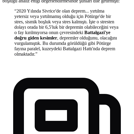
boşluğu analiz ettiği değerlendirmesinde şunları dile getirmişti:
“2020 Yılında Sivrice'de olan deprem... yırtılma
yetersiz veya yırtılmamış olduğu için Pötürge'de bir
stres, sismik boşluk veya stres kalmıştı. İşte o stresten
dolayı orada bir 6,5'luk bir depremin olabileceğini veya
o fay kırılmıyorsa onun çevresindeki
Battalgazi'ye
doğru giden kesimler
, depremler olduğunu, olacağını
vurgulamıştık. Bu durumda görüldüğü gibi Pötürge
fayına paralel, kuzeydeki Battalgazi Hattı'nda deprem
olmaktadır.”