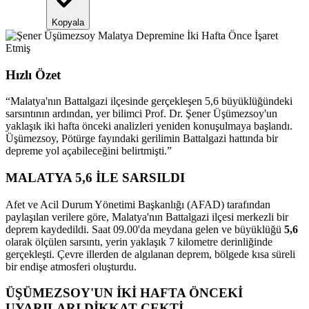
Kopyala
Hızlı Özet
“
Malatya'nın Battalgazi ilçesinde gerçekleşen 5,6 büyüklüğündeki
sarsıntının ardından, yer bilimci Prof. Dr. Şener Üşümezsoy'un
yaklaşık iki hafta önceki analizleri yeniden konuşulmaya başlandı.
Üşümezsoy, Pötürge fayındaki gerilimin Battalgazi hattında bir
depreme yol açabileceğini belirtmişti.
”
MALATYA 5,6 İLE SARSILDI
Afet ve Acil Durum Yönetimi Başkanlığı (AFAD) tarafından
paylaşılan verilere göre, Malatya'nın Battalgazi ilçesi merkezli bir
deprem kaydedildi. Saat 09.00'da meydana gelen ve büyüklüğü
5,6
olarak ölçülen sarsıntı, yerin yaklaşık 7 kilometre derinliğinde
gerçekleşti. Çevre illerden de algılanan deprem, bölgede kısa süreli
bir endişe atmosferi oluşturdu.
ÜŞÜMEZSOY'UN İKİ HAFTA ÖNCEKİ
UYARILARI DİKKAT ÇEKTİ