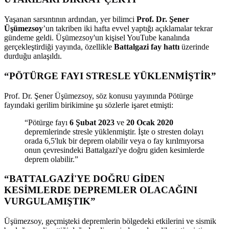
Yaşanan sarsıntının ardından, yer bilimci
Prof. Dr. Şener
Üşümezsoy
’un takriben iki hafta evvel yaptığı açıklamalar tekrar
gündeme geldi. Üşümezsoy'un kişisel YouTube kanalında
gerçekleştirdiği yayında, özellikle
Battalgazi fay hattı
üzerinde
durduğu anlaşıldı.
“PÖTÜRGE FAYI STRESLE YÜKLENMİŞTİR”
Prof. Dr. Şener Üşümezsoy, söz konusu yayınında Pötürge
fayındaki gerilim birikimine şu sözlerle işaret etmişti:
“Pötürge fayı
6 Şubat 2023
ve
20 Ocak 2020
depremlerinde stresle yüklenmiştir. İşte o stresten dolayı
orada 6,5'luk bir deprem olabilir veya o fay kırılmıyorsa
onun çevresindeki Battalgazi'ye doğru giden kesimlerde
deprem olabilir.”
“BATTALGAZİ'YE DOĞRU GİDEN
KESİMLERDE DEPREMLER OLACAĞINI
VURGULAMIŞTIK”
Üşümezsoy, geçmişteki depremlerin bölgedeki etkilerini ve sismik