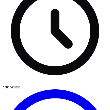
2
dk okuma