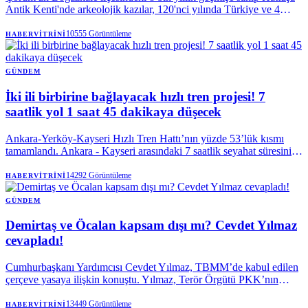
Antik Kenti'nde arkeolojik kazılar, 120'nci yılında Türkiye ve 4
ülkeden farklı branşlardaki 55 bilim insanının katılımıyla başladı. |
Anadolu Ajansı
10555
Görüntüleme
HABERVITRINI
GÜNDEM
İki ili birbirine bağlayacak hızlı tren projesi! 7
saatlik yol 1 saat 45 dakikaya düşecek
Ankara-Yerköy-Kayseri Hızlı Tren Hattı’nın yüzde 53’lük kısmı
tamamlandı. Ankara - Kayseri arasındaki 7 saatlik seyahat süresini 1
saat 45 dakikaya düşecek projenin 2028 yılında tamamlanması
hedefleniyor. Proje tamamlandığında yılda 5,5 milyon yolcu
14292
Görüntüleme
HABERVITRINI
taşıyacak. Ulaştırma ve Altyapı Bakanı Abdulkadir Uraloğlu, “Bu
büyük proje tamamlandığında yalnızca iki şehri değil Anadolu'nun
GÜNDEM
kalbinden geçen bir kalkınma koridorunu harekete geçirmiş
Demirtaş ve Öcalan kapsam dışı mı? Cevdet Yılmaz
olacağız” dedi.
cevapladı!
Cumhurbaşkanı Yardımcısı Cevdet Yılmaz, TBMM’de kabul edilen
çerçeve yasaya ilişkin konuştu. Yılmaz, Terör Örgütü PKK’nın
lideri Abdullah Öcalan ile ilgili bir konunun düzenleme kapsamında
olmadığının altını çizdi. Selahattin Demirtaş'a yönelik bir
13449
Görüntüleme
HABERVITRINI