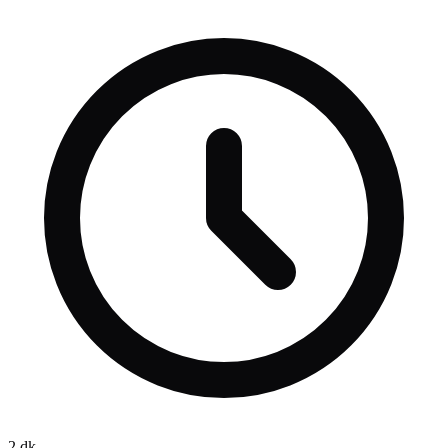
düzenlemenin olup olmayacağına yönelik de konuşan Yılmaz
“Düzenleme dediğiniz de belli bir şahsı ilgilendiren bir şey olmaz.
Genel bir düzenleme yaparsınız, kanuni düzenleme ve o düzenleme
kimin için geçerliyse herkes ondan istifade eder” dedi.
2
dk