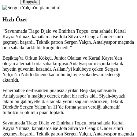
Kopyala
Hızlı Özet
“
Savunmada Tiago Djalo ve Emirhan Topçu, orta sahada Kartal
Kayra Yılmaz, kanatlarda ise Jota Silva ve Cengiz Ünder sınıfı
geçmeyi başardı. Teknik patron Sergen Yalçın, Antalyaspor maçında
orta sahada farklı bir kurgu denedi.
”
Beşiktaş’ta Orkun Kökçü, Junior Olaitan ve Kartal Kayra’dan
oluşan alternatif orta saha kurgusu Antalyaspor maçında teknik
heyetin güvenini kazandı. Asllani’yi kulübeye çeken Sergen
Yalçın’ın Ndidi dönene kadar bu üçlüyle yola devam edeceği
aktarıldı.
Fenerbahçe derbisinden puansız ayrılan Beşiktaş sahasında
Antalyaspor’u mağlup ederek rahat bir nefes aldı. Siyah-beyazlı
takım bu galibiyetle 4. sıradaki yerini sağlamlaştırırken, Teknik
Direktör Sergen Yalçın’ın 11’de forma şansı verdiği alternatif
futbolcular olumlu puan topladı.
Savunmada Tiago Djalo ve Emirhan Topçu, orta sahada Kartal
Kayra Yılmaz, kanatlarda ise Jota Silva ve Cengiz Ünder sınıfı
geçmeyi başardı. Teknik patron Sergen Yalçın, Antalyaspor maçında