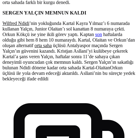
orta sahada farklı bir kurgu denedi.
SERGEN YALÇIN MEMNUN KALDI
Wilfred Ndidi
’nin yokluğunda Kartal Kayra Yılmaz’ı 6 numarada
kullanan Yalçın, Junior Olaitan’ı sol kanattan 8 numaraya çekti.
Orkun Kökçü ise yine ikili görev yaptı. Kaptan
son
haftalarda
olduğu gibi hem 8 hem 10 numaraydı. Kartal, Olaitan ve Orkun’dan
oluşan alternatif
orta saha
üçlüsü Antalyaspor maçında Sergen
Yalçın’ın güvenini kazandı. Kristjan Asllani’yi kulübeye çekerek
Kartal’a şans veren Yalçın, haftalar sonra 11’de sahaya çıkan
deneyimli oyuncudan çok memnun kaldı. Sergen Yalçın’ın sakatlığı
bulunan Ndidi dönene kadar orta sahada Kartal-OlaitanOrkun
üçlüsü ile yola devam edeceği aktarıldı. Asllani’nin bu süreçte yedek
bekleyeceği ifade edildi