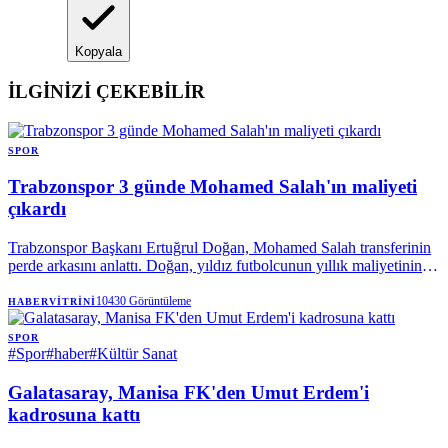
Kopyala
İLGİNİZİ ÇEKEBİLİR
SPOR
Trabzonspor 3 günde Mohamed Salah'ın maliyeti
çıkardı
Trabzonspor Başkanı Ertuğrul Doğan, Mohamed Salah transferinin
perde arkasını anlattı. Doğan, yıldız futbolcunun yıllık maliyetinin
yarısından fazlasının karşılandığını açıklarken, 3 günde 550 milyon
liralık kombine satıldığını belirtti. Bordo-mavililerde 18 binle kulüp
10430
Görüntüleme
HABERVITRINI
tarihinin kombine rekoru kırılırken, yeni hedef 25 bin olarak
belirlendi.
SPOR
#
Spor
#
haber
#
Kültür Sanat
Galatasaray, Manisa FK'den Umut Erdem'i
kadrosuna kattı