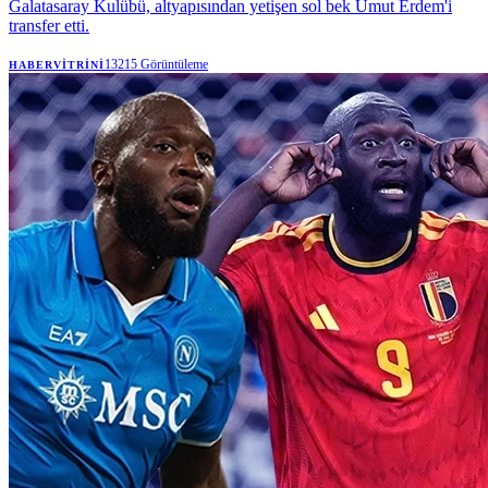
Galatasaray Kulübü, altyapısından yetişen sol bek Umut Erdem'i
transfer etti.
13215
Görüntüleme
HABERVITRINI