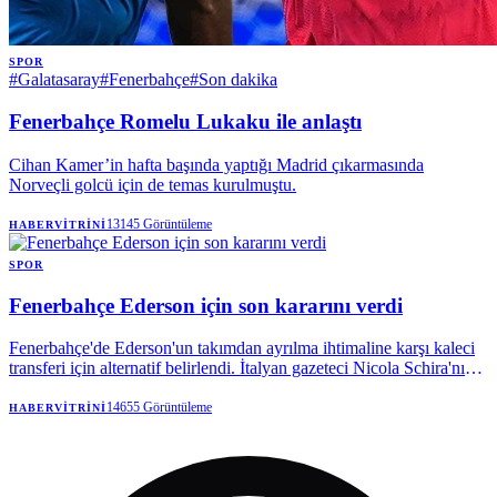
SPOR
#
Galatasaray
#
Fenerbahçe
#
Son dakika
Fenerbahçe Romelu Lukaku ile anlaştı
Cihan Kamer’in hafta başında yaptığı Madrid çıkarmasında
Norveçli golcü için de temas kurulmuştu.
13145
Görüntüleme
HABERVITRINI
SPOR
Fenerbahçe Ederson için son kararını verdi
Fenerbahçe'de Ederson'un takımdan ayrılma ihtimaline karşı kaleci
transferi için alternatif belirlendi. İtalyan gazeteci Nicola Schira'nın
haberine göre sarı-lacivertliler, Napoli forması giyen Vanja
Milinkovic-Savic için bilgi aldı.
14655
Görüntüleme
HABERVITRINI