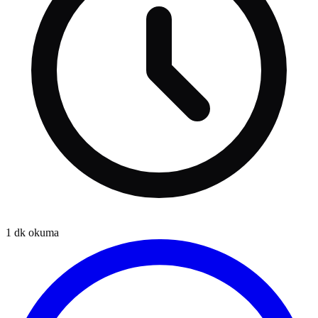
1
dk okuma