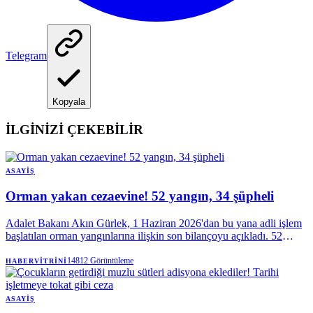
Telegram
Kopyala
İLGİNİZİ ÇEKEBİLİR
ASAYIŞ
Orman yakan cezaevine! 52 yangın, 34 şüpheli
Adalet Bakanı Akın Gürlek, 1 Haziran 2026'dan bu yana adli işlem
başlatılan orman yangınlarına ilişkin son bilançoyu açıkladı. 52
yangınla ilgili yürütülen soruşturmalarda 34 şüpheli tespit edilirken,
9 şüpheli tutuklandı, 14 kişi hakkında ise adli kontrol kararı verildi.
14812
Görüntüleme
HABERVITRINI
Gürlek, suç şüphesi bulunan hiçbir yangının faili meçhul kalmasına
izin verilmeyeceğini belirtti.
ASAYIŞ