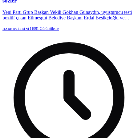
sözler
Yeni Parti Grup Başkan Vekili Gökhan Günaydın, uyuşturucu testi
pozitif çıkan Etimesgut Belediye Başkanı Erdal Beşikçioğlu ve
Başkan Yardımcısı Mutlu Kerimoğlu’na sert tepki gösterdi.
Günaydın, “Ne oluyor arkadaş?” diyerek kamu görevi yapan
11991
Görüntüleme
HABERVITRINI
isimlerin özel hayatlarının da kamusal sorumluluklarıyla birlikte
değerlendirilmesi gerektiğini söyledi.