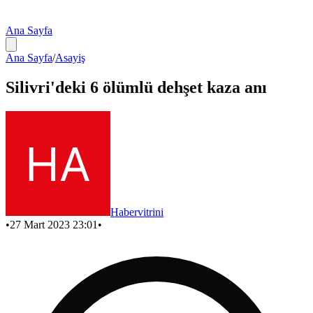
Ana Sayfa
Ana Sayfa
/
Asayiş
Silivri'deki 6 ölümlü dehşet kaza anı
Habervitrini
•
27 Mart 2023 23:01
•