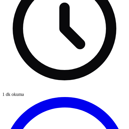
1
dk okuma