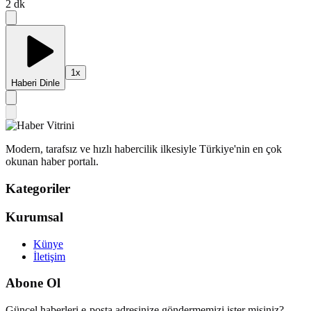
2
dk
1
x
Haberi Dinle
Modern, tarafsız ve hızlı habercilik ilkesiyle Türkiye'nin en çok
okunan haber portalı.
Kategoriler
Kurumsal
Künye
İletişim
Abone Ol
Güncel haberleri e-posta adresinize göndermemizi ister misiniz?