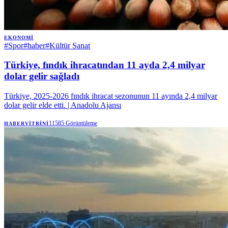
EKONOMI
#
Spor
#
haber
#
Kültür Sanat
Türkiye, fındık ihracatından 11 ayda 2,4 milyar
dolar gelir sağladı
Türkiye, 2025-2026 fındık ihracat sezonunun 11 ayında 2,4 milyar
dolar gelir elde etti. | Anadolu Ajansı
11585
Görüntüleme
HABERVITRINI