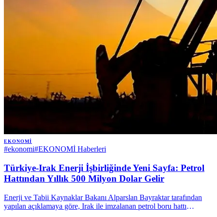
EKONOMI
#
ekonomi
#
EKONOMİ Haberleri
Türkiye-Irak Enerji İşbirliğinde Yeni Sayfa: Petrol
Hattından Yıllık 500 Milyon Dolar Gelir
Enerji ve Tabii Kaynaklar Bakanı Alparslan Bayraktar tarafından
yapılan açıklamaya göre, Irak ile imzalanan petrol boru hattı
anlaşması, Türkiye'ye senelik yaklaşık 500 milyon dolarlık bir