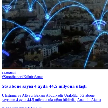
EKONOMI
#
Spor
#
haber
#
Kültür Sanat
5G abone sayısı 4 ayda 44,5 milyona ulaştı
Ulaştırma ve Altyapı Bakanı Abdulkadir Uraloğlu, 5G abone
sayısının 4 ayda 44,5 milyona ulaştığını bildirdi. | Anadolu Ajansı