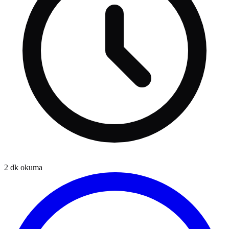
2
dk okuma