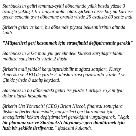
Starbucks'ın geliri temmuz-eylül döneminde yıllık bazda yüzde 3
azalışla yaklaşık 9,1 milyar dolar oldu. Şirketin hisse başına karı ise
geçen senenin aynı dönemine oranla yüzde 25 azalışla 80 sente indi.
Şirketin geliri ve karı, bu dönemde piyasa beklentilerinin altında
kaldı.
"Müşterileri geri kazanmak için stratejimizi değiştirmemiz gerekli"
Starbucks'ın 2024 mali yılı genelindeki küresel karşılaştırılabilir
mağaza satışları da yüzde 2 düştü.
Şirketin mali yıldaki karşılaştırılabilir mağaza satışları, Kuzey
Amerika ve ABD'de yüzde 2, uluslararası pazarlarda yüzde 4 ve
Çin'de yüzde 8 azalış kaydetti.
Starbucks'ın bu dönemdeki geliri ise yüzde 1 artışla 36,2 milyar
dolar olarak hesaplandı.
Şirketin Üst Yöneticisi (CEO) Brian Niccol, finansal sonuçlara
ilişkin değerlendirmesinde, müşterileri geri kazanmak için
stratejilerini kökten değiştirmeleri gerektiğini vurgulayarak,
"Açık
bir planımız var ve Starbucks'ı büyümeye geri döndürmek için
hızlı bir şekilde ilerliyoruz."
ifadesini kullandı.