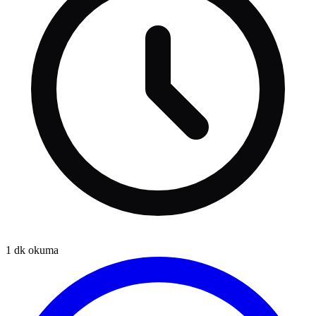
1
dk okuma