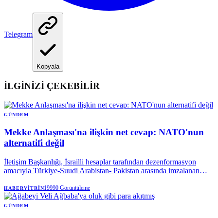
Telegram
Kopyala
İLGİNİZİ ÇEKEBİLİR
GÜNDEM
Mekke Anlaşması'na ilişkin net cevap: NATO'nun
alternatifi değil
İletişim Başkanlığı, İsrailli hesaplar tarafından dezenformasyon
amacıyla Türkiye-Suudi Arabistan- Pakistan arasında imzalanan
Mekke Anlaşması'na dair paylaşılan iddiaları yalanladı. Mekke
Anlaşması'nın NATO'nun 5. maddesi ile çeliştiği iddiaları
9990
Görüntüleme
HABERVITRINI
reddedilirken, söz konusu ittifakın NATO'ya bir alternatif olmadığı
vurgulandı.
GÜNDEM