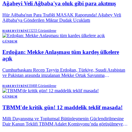
Ağabeyi Veli Ağbaba'ya oluk gibi para akıtmış
Hür Ağbaba'nın Para Trafiği MASAK Raporunda! Ağabey Veli
Ağbaba'ya Gönderilen Miktar Dudak Uçuklattı
13233
Görüntüleme
HABERVITRINI
GÜNDEM
Erdoğan: Mekke Anlaşması tüm kardeş ülkelere
açık
Cumhurbaşkanı Recep Tayyip Erdoğan, Türkiye, Suudi Arabistan
ve Pakistan arasında imzalanan Mekke Ortak Savunma
Anlaşması'nın hiçbir ülkeyi hedef almadığını belirterek, bölgenin
huzur, refah ve istikrarını amaçlayan tüm kardeş ülkelerin katılımına
10468
Görüntüleme
HABERVITRINI
açık olduğunu açıkladı.
GÜNDEM
TBMM'de kritik gün! 12 maddelik teklif masada!
Milli Dayanışma ve Toplumsal Bütünleşmenin Güçlendirilmesine
Dair Kanun Teklifi TBMM Adalet Komisyonu’nda görüşülmeye
başlandı. 12 maddelik teklife dair konuşan AK Parti İstanbul