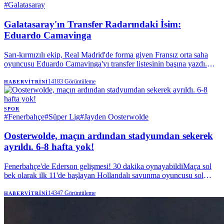
#
Galatasaray
Galatasaray'ın Transfer Radarındaki İsim:
Eduardo Camavinga
Sarı-kırmızılı ekip, Real Madrid'de forma giyen Fransız orta saha
oyuncusu Eduardo Camavinga'yı transfer listesinin başına yazdı.
Teknik direktör Okan Buruk'un özellikle istediği oyuncu için satın
alma opsiyonlu kiralama teklifi gündemde.
14183
Görüntüleme
HABERVITRINI
SPOR
#
Fenerbahçe
#
Süper Lig
#
Jayden Oosterwolde
Oosterwolde, maçın ardından stadyumdan sekerek
ayrıldı. 6-8 hafta yok!
Fenerbahçe'de Ederson gelişmesi! 30 dakika oynayabildiMaça sol
bek olarak ilk 11'de başlayan Hollandalı savunma oyuncusu sol
kanattaki bir pozisyonda kasığını tuttu ve yerde kaldı.
14347
Görüntüleme
HABERVITRINI