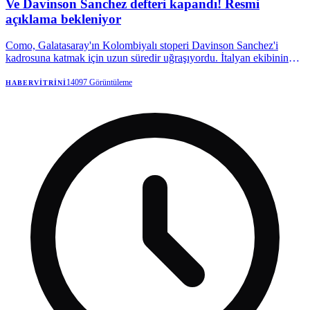
Ve Davinson Sanchez defteri kapandı! Resmi
açıklama bekleniyor
Como, Galatasaray'ın Kolombiyalı stoperi Davinson Sanchez'i
kadrosuna katmak için uzun süredir uğraşıyordu. İtalyan ekibinin
transferi için uzun uğraşlar verdiği Sanchez'le ilgili son kararı belli
oldu.
14097
Görüntüleme
HABERVITRINI