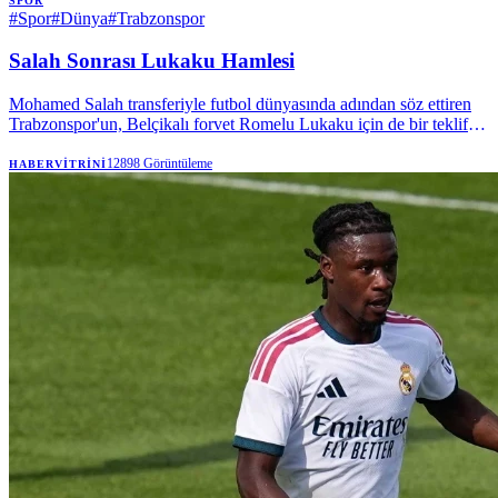
SPOR
#
Spor
#
Dünya
#
Trabzonspor
Salah Sonrası Lukaku Hamlesi
Mohamed Salah transferiyle futbol dünyasında adından söz ettiren
Trabzonspor'un, Belçikalı forvet Romelu Lukaku için de bir teklif
yaptığı ancak oyuncunun bu öneriyi kabul etmediği iddia edildi.
12898
Görüntüleme
HABERVITRINI