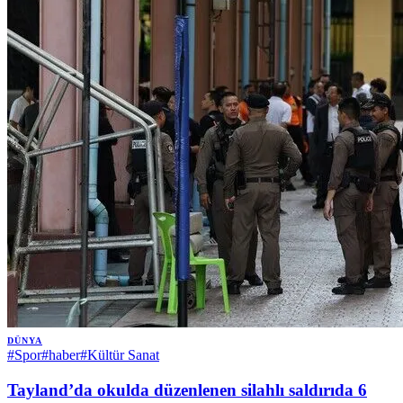
DÜNYA
#
Spor
#
haber
#
Kültür Sanat
Tayland’da okulda düzenlenen silahlı saldırıda 6