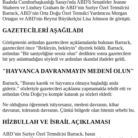
Baabda Cumhurbaşkanlığı Sarayı'nda ABD'li Senatörler Jeanne
Shaheen ve Lindsey Graham ile ABD’nin Suriye Özel Temsilcisi
Barrack, ABD’nin Orta Doğu Özel Temsilci Yardımcısı Morgan
Ortagus ve ABD'nin Beyrut Büyükelçisi Lisa Johnson ile görüştü.
GAZETECİLERİ AŞAĞILADI
Görüşmenin ardından gazetecilere açıklamalarda bulunan Barrack,
gazetecileri önce "Bekleyin, bekleyin" diyerek böldü. Barrack,
ardından "Bir saniyeliğine sessiz olun" dedikten sonra gazetecilere
bir şey anlatmadığını söyledi ve ardından skandal ifadeler geldi.
"HAYVANCA DAVRANMAYIN MEDENİ OLUN"
Barrack, "Burası kaotik ve hayvanca olmaya başladığı anda
gideriz." sözleriyle gazetecileri açıklama yapmamakla tehdit etti ve
ardından Orta Doğu'yu komple katarak şu sözleri ekledi:
Ne olduğunu öğrenmek istiyorsanız, medeni davranın, kibar
davranın, toleranslı davranın. Çünkü bölgede olan bitenin sebebi bu.
HİZBULLAH VE İSRAİL AÇIKLAMASI
ABD’nin Suriye Özel Temsilcisi Barrack, basın