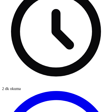
2
dk okuma