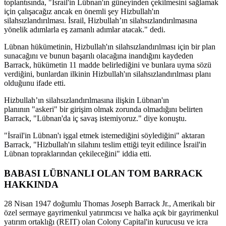
toplantısında, "İsrail'in Lübnan'ın güneyinden çekilmesini sağlamak
için çalışacağız ancak en önemli şey Hizbullah'ın
silahsızlandırılması. İsrail, Hizbullah’ın silahsızlandırılmasına
yönelik adımlarla eş zamanlı adımlar atacak." dedi.
Lübnan hükümetinin, Hizbullah'ın silahsızlandırılması için bir plan
sunacağını ve bunun başarılı olacağına inandığını kaydeden
Barrack, hükümetin 11 madde belirlediğini ve bunlara uyma sözü
verdiğini, bunlardan ilkinin Hizbullah'ın silahsızlandırılması planı
olduğunu ifade etti.
Hizbullah’ın silahsızlandırılmasına ilişkin Lübnan'ın
planının "askeri" bir girişim olmak zorunda olmadığını belirten
Barrack, "Lübnan'da iç savaş istemiyoruz." diye konuştu.
"İsrail'in Lübnan'ı işgal etmek istemediğini söylediğini" aktaran
Barrack, "Hizbullah'ın silahını teslim ettiği teyit edilince İsrail'in
Lübnan topraklarından çekileceğini" iddia etti.
BABASI LÜBNANLI OLAN TOM BARRACK
HAKKINDA
28 Nisan 1947 doğumlu Thomas Joseph Barrack Jr., Amerikalı bir
özel sermaye gayrimenkul yatırımcısı ve halka açık bir gayrimenkul
yatırım ortaklığı (REIT) olan Colony Capital'in kurucusu ve icra