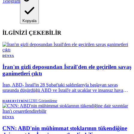
Telegram
Kopyala
İLGİNİZİ ÇEKEBİLİR
DÜNYA
İran'ın gizli deposundan İsrail'den ele geçirilen savaş
ganimetleri çıktı
İran, ABD- İsrail'in 28 Şubat'taki saldırılarıyla başlayan savaş
sırasında düşürdüğü ABD ve İsrail'e ait uçaklar ve insansız hava
araçlarının (İHA) kalıntılarını sergiledi.
12301
Görüntüleme
HABERVITRINI
DÜNYA
CNN: ABD'nin mühimmat stoklarının tükendiğine