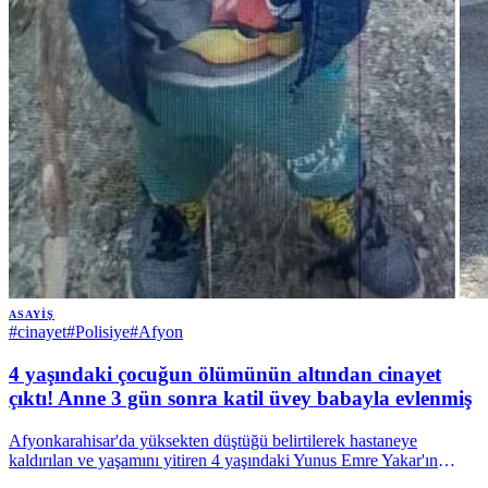
ASAYIŞ
#
cinayet
#
Polisiye
#
Afyon
4 yaşındaki çocuğun ölümünün altından cinayet
çıktı! Anne 3 gün sonra katil üvey babayla evlenmiş
Afyonkarahisar'da yüksekten düştüğü belirtilerek hastaneye
kaldırılan ve yaşamını yitiren 4 yaşındaki Yunus Emre Yakar'ın
ölümüyle ilgili yürütülen soruşturmada cinayet şüphesi netlik