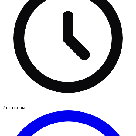
2
dk okuma