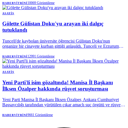
kazandı.
10069
Görüntüleme
HABERVITRINI
ASAYIŞ
Gölette Gülistan Doku'yu arayan iki dalgıç
tutuklandı
Tunceli'de kaybolan üniversite öğrencisi Gülistan Doku'nun
organize bir cinayete kurban gittiği anlaşıldı. Tunceli ve Erzurum
Cumhuriyet Başsavcılıklarınca yürütülen soruşturma kapsamında
aralarında dönemin valisi Tuncay Sonel ile eşi Handan Sonel'in de
12991
Görüntüleme
HABERVITRINI
olduğu 25 kişi tutuklandı.
ASAYIŞ
Yeni Parti'li isim gözaltında! Manisa İl Başkanı
İlksen Özalper hakkında rüşvet soruşturması
Yeni Parti Manisa İl Başkanı İlksen Özalper, Ankara Cumhuriyet
Başsavcılığı tarafından yürütülen çıkar amaçlı suç örgütü ve rüşvet
soruşturması kapsamında gözaltına alındı. Özalper'in emniyetteki
işlemlerinin ardından ifadesi alınmak üzere Ankara'ya götürüleceği
9661
Görüntüleme
HABERVITRINI
belirtildi.