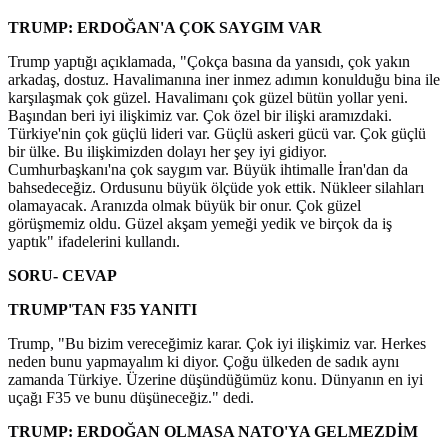
TRUMP: ERDOĞAN'A ÇOK SAYGIM VAR
Trump yaptığı açıklamada, "Çokça basına da yansıdı, çok yakın
arkadaş, dostuz. Havalimanına iner inmez adımın konulduğu bina ile
karşılaşmak çok güzel. Havalimanı çok güzel bütün yollar yeni.
Başından beri iyi ilişkimiz var. Çok özel bir ilişki aramızdaki.
Türkiye'nin çok güçlü lideri var. Güçlü askeri gücü var. Çok güçlü
bir ülke. Bu ilişkimizden dolayı her şey iyi gidiyor.
Cumhurbaşkanı'na çok saygım var. Büyük ihtimalle İran'dan da
bahsedeceğiz. Ordusunu büyük ölçüde yok ettik. Nükleer silahları
olamayacak. Aranızda olmak büyük bir onur. Çok güzel
görüşmemiz oldu. Güzel akşam yemeği yedik ve birçok da iş
yaptık" ifadelerini kullandı.
SORU- CEVAP
TRUMP'TAN F35 YANITI
Trump, "Bu bizim vereceğimiz karar. Çok iyi ilişkimiz var. Herkes
neden bunu yapmayalım ki diyor. Çoğu ülkeden de sadık aynı
zamanda Türkiye. Üzerine düşündüğümüz konu. Dünyanın en iyi
uçağı F35 ve bunu düşüneceğiz." dedi.
TRUMP: ERDOĞAN OLMASA NATO'YA GELMEZDİM