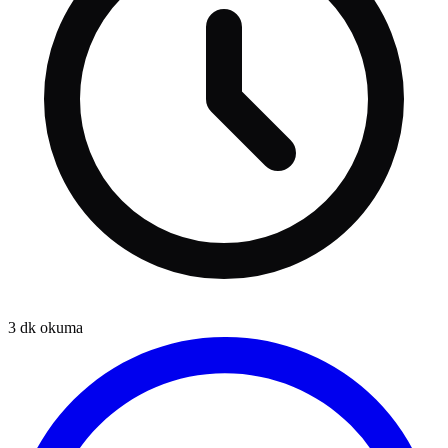
3
dk okuma