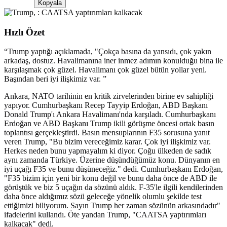
Kopyala
Hızlı Özet
“
Trump yaptığı açıklamada, "Çokça basına da yansıdı, çok yakın
arkadaş, dostuz. Havalimanına iner inmez adımın konulduğu bina ile
karşılaşmak çok güzel. Havalimanı çok güzel bütün yollar yeni.
Başından beri iyi ilişkimiz var.
”
Ankara, NATO tarihinin en kritik zirvelerinden birine ev sahipliği
yapıyor. Cumhurbaşkanı Recep Tayyip Erdoğan, ABD Başkanı
Donald Trump'ı Ankara Havalimanı'nda karşıladı. Cumhurbaşkanı
Erdoğan ve ABD Başkanı Trump ikili görüşme öncesi ortak basın
toplantısı gerçekleştirdi. Basın mensuplarının F35 sorusuna yanıt
veren Trump, "Bu bizim vereceğimiz karar. Çok iyi ilişkimiz var.
Herkes neden bunu yapmayalım ki diyor. Çoğu ülkeden de sadık
aynı zamanda Türkiye. Üzerine düşündüğümüz konu. Dünyanın en
iyi uçağı F35 ve bunu düşüneceğiz." dedi. Cumhurbaşkanı Erdoğan,
"F35 bizim için yeni bir konu değil ve bunu daha önce de ABD ile
görüştük ve biz 5 uçağın da sözünü aldık. F-35'le ilgili kendilerinden
daha önce aldığımız sözü geleceğe yönelik olumlu şekilde test
ettiğimizi biliyorum. Sayın Trump her zaman sözünün arkasındadır"
ifadelerini kullandı. Öte yandan Trump, "CAATSA yaptırımları
kalkacak" dedi.