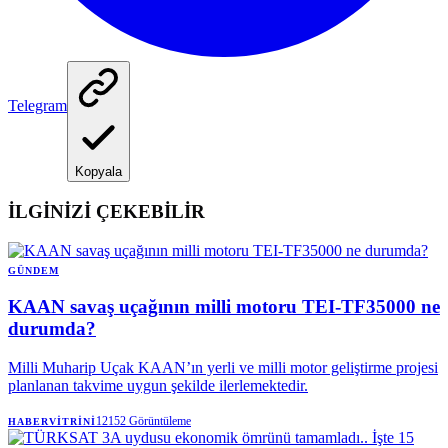
Telegram
Kopyala
İLGİNİZİ ÇEKEBİLİR
GÜNDEM
KAAN savaş uçağının milli motoru TEI-TF35000 ne
durumda?
Milli Muharip Uçak KAAN’ın yerli ve milli motor geliştirme projesi
planlanan takvime uygun şekilde ilerlemektedir.
12152
Görüntüleme
HABERVITRINI