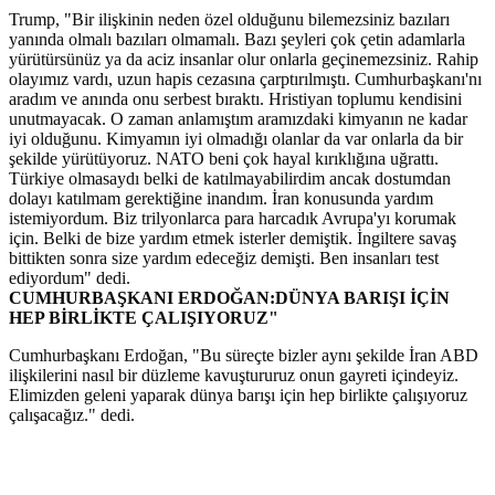
Trump, "Bir ilişkinin neden özel olduğunu bilemezsiniz bazıları
yanında olmalı bazıları olmamalı. Bazı şeyleri çok çetin adamlarla
yürütürsünüz ya da aciz insanlar olur onlarla geçinemezsiniz. Rahip
olayımız vardı, uzun hapis cezasına çarptırılmıştı. Cumhurbaşkanı'nı
aradım ve anında onu serbest bıraktı. Hristiyan toplumu kendisini
unutmayacak. O zaman anlamıştım aramızdaki kimyanın ne kadar
iyi olduğunu. Kimyamın iyi olmadığı olanlar da var onlarla da bir
şekilde yürütüyoruz. NATO beni çok hayal kırıklığına uğrattı.
Türkiye olmasaydı belki de katılmayabilirdim ancak dostumdan
dolayı katılmam gerektiğine inandım. İran konusunda yardım
istemiyordum. Biz trilyonlarca para harcadık Avrupa'yı korumak
için. Belki de bize yardım etmek isterler demiştik. İngiltere savaş
bittikten sonra size yardım edeceğiz demişti. Ben insanları test
ediyordum" dedi.
CUMHURBAŞKANI ERDOĞAN:DÜNYA BARIŞI İÇİN
HEP BİRLİKTE ÇALIŞIYORUZ"
Cumhurbaşkanı Erdoğan, "Bu süreçte bizler aynı şekilde İran ABD
ilişkilerini nasıl bir düzleme kavuştururuz onun gayreti içindeyiz.
Elimizden geleni yaparak dünya barışı için hep birlikte çalışıyoruz
çalışacağız." dedi.