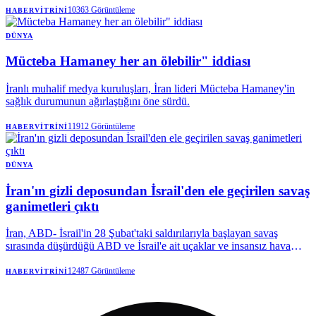
kapsamlı bir gözetim teknolojisine dönüştü.
10363
Görüntüleme
HABERVITRINI
DÜNYA
Mücteba Hamaney her an ölebilir" iddiası
İranlı muhalif medya kuruluşları, İran lideri Mücteba Hamaney'in
sağlık durumunun ağırlaştığını öne sürdü.
11912
Görüntüleme
HABERVITRINI
DÜNYA
İran'ın gizli deposundan İsrail'den ele geçirilen savaş
ganimetleri çıktı
İran, ABD- İsrail'in 28 Şubat'taki saldırılarıyla başlayan savaş
sırasında düşürdüğü ABD ve İsrail'e ait uçaklar ve insansız hava
araçlarının (İHA) kalıntılarını sergiledi.
12487
Görüntüleme
HABERVITRINI