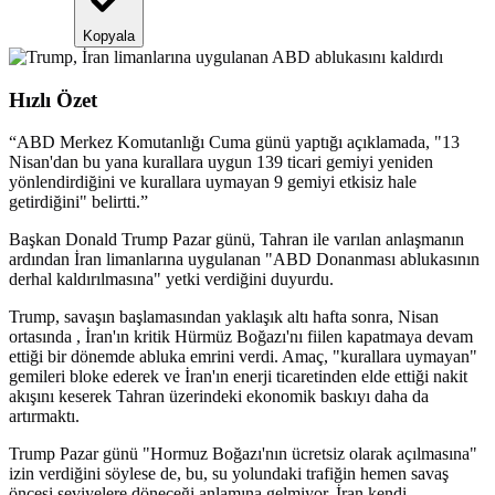
Kopyala
Hızlı Özet
“
ABD Merkez Komutanlığı Cuma günü yaptığı açıklamada, "13
Nisan'dan bu yana kurallara uygun 139 ticari gemiyi yeniden
yönlendirdiğini ve kurallara uymayan 9 gemiyi etkisiz hale
getirdiğini" belirtti.
”
Başkan Donald Trump Pazar günü, Tahran ile varılan anlaşmanın
ardından İran limanlarına uygulanan "ABD Donanması ablukasının
derhal kaldırılmasına" yetki verdiğini duyurdu.
Trump, savaşın başlamasından yaklaşık altı hafta sonra, Nisan
ortasında , İran'ın kritik Hürmüz Boğazı'nı fiilen kapatmaya devam
ettiği bir dönemde abluka emrini verdi. Amaç, "kurallara uymayan"
gemileri bloke ederek ve İran'ın enerji ticaretinden elde ettiği nakit
akışını keserek Tahran üzerindeki ekonomik baskıyı daha da
artırmaktı.
Trump Pazar günü "Hormuz Boğazı'nın ücretsiz olarak açılmasına"
izin verdiğini söylese de, bu, su yolundaki trafiğin hemen savaş
öncesi seviyelere döneceği anlamına gelmiyor. İran kendi