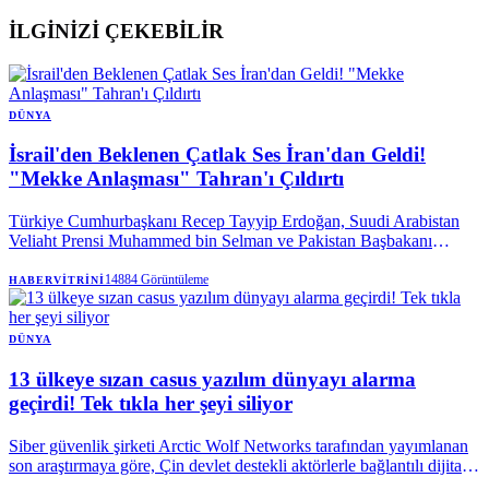
İLGİNİZİ ÇEKEBİLİR
DÜNYA
İsrail'den Beklenen Çatlak Ses İran'dan Geldi!
"Mekke Anlaşması" Tahran'ı Çıldırtı
Türkiye Cumhurbaşkanı Recep Tayyip Erdoğan, Suudi Arabistan
Veliaht Prensi Muhammed bin Selman ve Pakistan Başbakanı
Şahbaz Şerif tarafından imzalanan Mekke Anlaşması, bölgedeki tüm
dengeleri değiştirdi.
14884
Görüntüleme
HABERVITRINI
DÜNYA
13 ülkeye sızan casus yazılım dünyayı alarma
geçirdi! Tek tıkla her şeyi siliyor
Siber güvenlik şirketi Arctic Wolf Networks tarafından yayımlanan
son araştırmaya göre, Çin devlet destekli aktörlerle bağlantılı dijital
casus yazılım aracı "LightSpy", 13’ten fazla ülkede kullanılan geniş