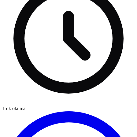
1
dk okuma