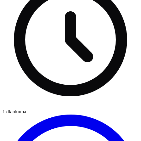
1
dk okuma