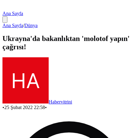
Ana Sayfa
Ana Sayfa
/
Dünya
Ukrayna'da bakanlıktan 'molotof yapın'
çağrısı!
Habervitrini
•
25 Şubat 2022 22:58
•