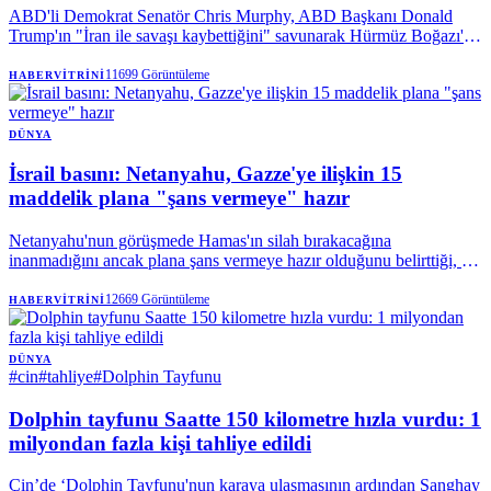
ABD'li Demokrat Senatör Chris Murphy, ABD Başkanı Donald
Trump'ın "İran ile savaşı kaybettiğini" savunarak Hürmüz Boğazı'nı
yeniden açmanın maliyetinin gün geçtikçe arttığını belirtti.
11699
Görüntüleme
HABERVITRINI
DÜNYA
İsrail basını: Netanyahu, Gazze'ye ilişkin 15
maddelik plana "şans vermeye" hazır
Netanyahu'nun görüşmede Hamas'ın silah bırakacağına
inanmadığını ancak plana şans vermeye hazır olduğunu belirttiği, bu
kapsamda Gazze'ye yönelik saldırıların azaltılması ve İsrail
ordusunun "Sarı Hat"ın batısına ilerlememesi konusunda taahhütte
12669
Görüntüleme
HABERVITRINI
bulunduğu iddia edildi.
DÜNYA
#
cin
#
tahliye
#
Dolphin Tayfunu
Dolphin tayfunu Saatte 150 kilometre hızla vurdu: 1
milyondan fazla kişi tahliye edildi
Çin’de ‘Dolphin Tayfunu'nun karaya ulaşmasının ardından Şanghay