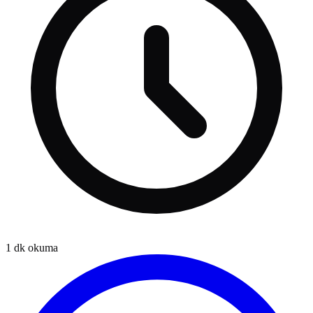
1
dk okuma