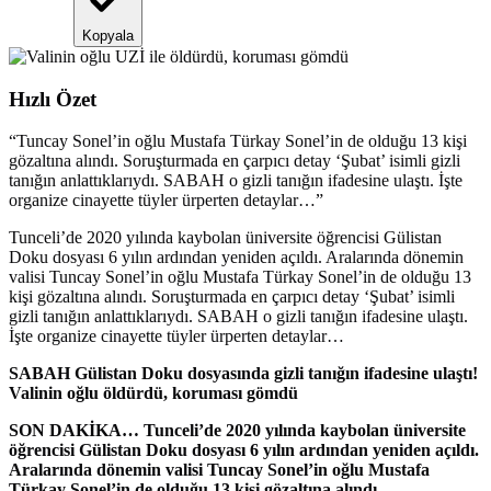
Kopyala
Hızlı Özet
“
Tuncay Sonel’in oğlu Mustafa Türkay Sonel’in de olduğu 13 kişi
gözaltına alındı. Soruşturmada en çarpıcı detay ‘Şubat’ isimli gizli
tanığın anlattıklarıydı. SABAH o gizli tanığın ifadesine ulaştı. İşte
organize cinayette tüyler ürperten detaylar…
”
Tunceli’de 2020 yılında kaybolan üniversite öğrencisi Gülistan
Doku dosyası 6 yılın ardından yeniden açıldı. Aralarında dönemin
valisi Tuncay Sonel’in oğlu Mustafa Türkay Sonel’in de olduğu 13
kişi gözaltına alındı. Soruşturmada en çarpıcı detay ‘Şubat’ isimli
gizli tanığın anlattıklarıydı. SABAH o gizli tanığın ifadesine ulaştı.
İşte organize cinayette tüyler ürperten detaylar…
SABAH Gülistan Doku dosyasında gizli tanığın ifadesine ulaştı!
Valinin oğlu öldürdü, koruması gömdü
SON DAKİKA… Tunceli’de 2020 yılında kaybolan üniversite
öğrencisi Gülistan Doku dosyası 6 yılın ardından yeniden açıldı.
Aralarında dönemin valisi Tuncay Sonel’in oğlu Mustafa
Türkay Sonel’in de olduğu 13 kişi gözaltına alındı.