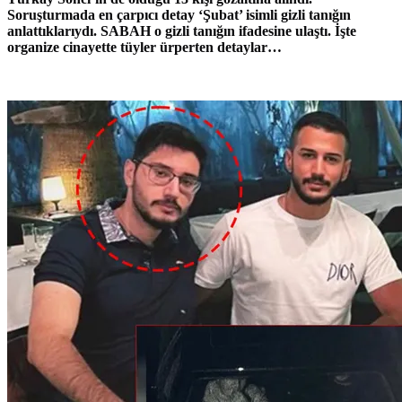
Soruşturmada en çarpıcı detay ‘Şubat’ isimli gizli tanığın
anlattıklarıydı. SABAH o gizli tanığın ifadesine ulaştı. İşte
organize cinayette tüyler ürperten detaylar…