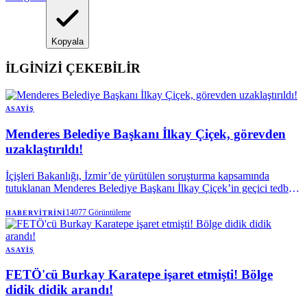
Kopyala
İLGİNİZİ ÇEKEBİLİR
ASAYIŞ
Menderes Belediye Başkanı İlkay Çiçek, görevden
uzaklaştırıldı!
İçişleri Bakanlığı, İzmir’de yürütülen soruşturma kapsamında
tutuklanan Menderes Belediye Başkanı İlkay Çiçek’in geçici tedbir
olarak görevden uzaklaştırıldığını açıkladı.
14077
Görüntüleme
HABERVITRINI
ASAYIŞ
FETÖ'cü Burkay Karatepe işaret etmişti! Bölge
didik didik arandı!