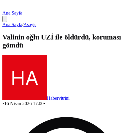
Ana Sayfa
Ana Sayfa
/
Asayiş
Valinin oğlu UZİ ile öldürdü, koruması
gömdü
Habervitrini
•
16 Nisan 2026 17:00
•