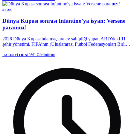
SPOR
Dünya Kupası sonrası Infantino'ya isyan: Versene
paramızı!
2026 Dünya Kupası'nda maçlara ev sahipliği yapan ABD'deki 11
şehir yönetimi, FIFA’nın (Uluslararası Futbol Federasyonları Birliği)
turnuva öncesi söz verdiği paranın peşine düştü.
9361
Görüntüleme
HABERVITRINI