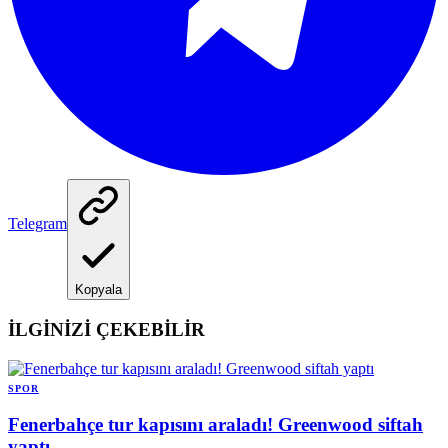
Telegram
Kopyala
İLGİNİZİ ÇEKEBİLİR
SPOR
Fenerbahçe tur kapısını araladı! Greenwood siftah
yaptı