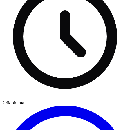
2
dk okuma