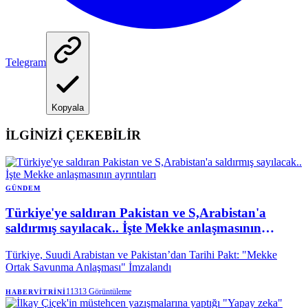
Telegram
Kopyala
İLGİNİZİ ÇEKEBİLİR
GÜNDEM
Türkiye'ye saldıran Pakistan ve S,Arabistan'a
saldırmış sayılacak.. İşte Mekke anlaşmasının
ayrıntıları
Türkiye, Suudi Arabistan ve Pakistan’dan Tarihi Pakt: "Mekke
Ortak Savunma Anlaşması" İmzalandı
11313
Görüntüleme
HABERVITRINI