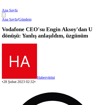
Ana Sayfa
Ana Sayfa
/
Gündem
Vodafone CEO'su Engin Aksoy'dan U
dönüşü: Yanlış anlaşıldım, üzgünüm
Habervitrini
•
28 Şubat 2023 02:32
•