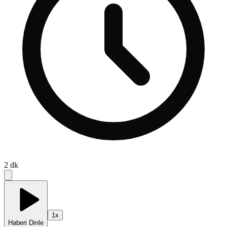
2
dk
1
x
Haberi Dinle