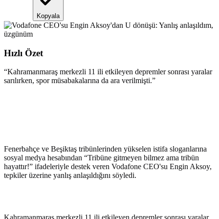
Kopyala
Hızlı Özet
“
Kahramanmaraş merkezli 11 ili etkileyen depremler sonrası yaralar
sarılırken, spor müsabakalarına da ara verilmişti.
”
Fenerbahçe ve Beşiktaş tribünlerinden yükselen istifa sloganlarına
sosyal medya hesabından “Tribüne gitmeyen bilmez ama tribün
hayattır!” ifadeleriyle destek veren Vodafone CEO'su Engin Aksoy,
tepkiler üzerine yanlış anlaşıldığını söyledi.
Kahramanmaraş merkezli 11 ili etkileyen depremler sonrası yaralar