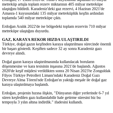
metreküp artışla toplam rezerv miktarının 405 milyar metreküpe
ulaştığını bildirdi. Karadeniz'deki gaz rezervi, 4 Haziran 2021'de
Amasra-1 kuyusundaki 135 milyar metreküplük keşfin ardından
toplamda 540 milyar metreküpe çıktı.
Erdoğan Aralık 2022'de ise bölgedeki toplam rezervin 710 milyar
metreküpe ulaştığını duyurdu.
GAZ, KARAYA REKOR HIZDA ULAŞTIRILDI
Türkiye, doğal gazın keşfinden karaya ulaştırılması sürecinde önemli
bir başarı gösterdi. Keşiften sadece 32 ay sonra Karadeniz gazı
devreye alındı.
Doğal gazın karaya ulaştırılmasında kullanılacak boruların
döşenmesine ve kara tesisinin inşasına 2021'de başlandı. Ağustos
2020'de keşif müjdesi verildikten sonra 20 Nisan 2023'te Zonguldak
Filyos Türkiye Petrolleri Limanı'ndaki Karadeniz Doğal Gazı
Devreye Alma Töreni'nde Erdoğan'ın yaktığı meşale ile doğal gaz
karaya ulaştırılmaya başlandı.
Erdoğan, projenin hızına ilişkin, "Dünyanın diğer yerlerinde 6-7 yıl
süren keşfedilen gazı kullanılabilir hale getirme süresini biz bu
tempoyla 3 yılın altına indirdik." ifadesini kullandı.