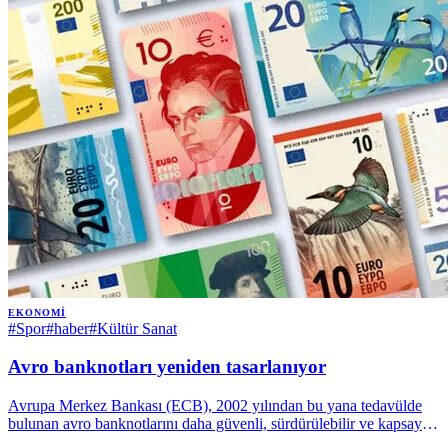
EKONOMI
#
Spor
#
haber
#
Kültür Sanat
Avro banknotları yeniden tasarlanıyor
Avrupa Merkez Bankası (ECB), 2002 yılından bu yana tedavülde
bulunan avro banknotlarını daha güvenli, sürdürülebilir ve kapsayıcı
hale getirmek amacıyla yeniden tasarım süreci başlattı. | Anadolu