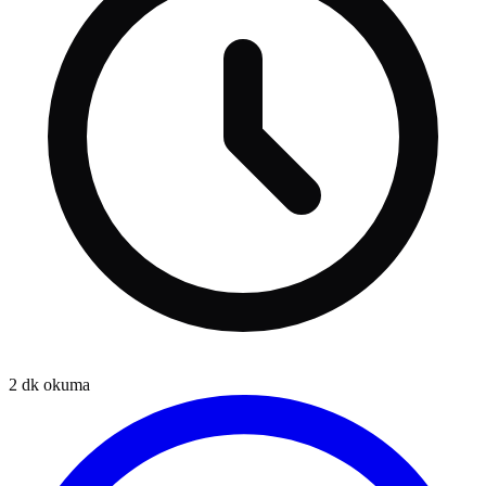
2
dk okuma