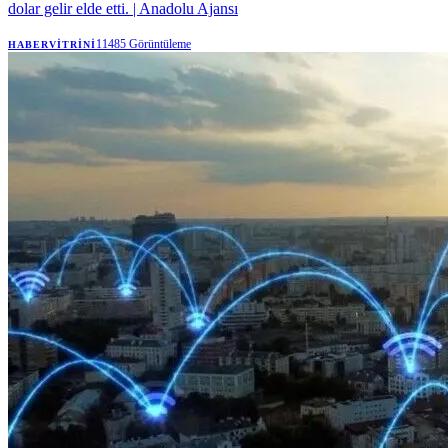
dolar gelir elde etti. | Anadolu Ajansı
11485
Görüntüleme
HABERVITRINI