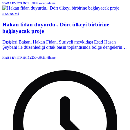
Ajansı
13700
Görüntüleme
HABERVITRINI
EKONOMI
Hakan fidan duyurdu.. Dört ülkeyi birbirine
bağlayacak proje
Dışişleri Bakanı Hakan Fidan, Suriyeli mevkidaşı Esad Hasan
Şeybani ile düzenlediği ortak basın toplantısında bölge dengelerini
değiştirecek dev ulaşım projesini duyurdu. Dört ülkeyi bağlayacak
kara ve demir yolu projesinin detayları kamuoyuyla paylaşıldı.
12255
Görüntüleme
HABERVITRINI