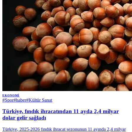
EKONOMI
#
Spor
#
haber
#
Kültür Sanat
Türkiye, fındık ihracatından 11 ayda 2,4 milyar
dolar gelir sağladı
Türkiye, 2025-2026 fındık ihracat sezonunun 11 ayında 2,4 milyar