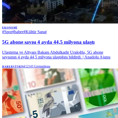
EKONOMI
#
Spor
#
haber
#
Kültür Sanat
5G abone sayısı 4 ayda 44,5 milyona ulaştı
Ulaştırma ve Altyapı Bakanı Abdulkadir Uraloğlu, 5G abone
sayısının 4 ayda 44,5 milyona ulaştığını bildirdi. | Anadolu Ajansı
12143
Görüntüleme
HABERVITRINI