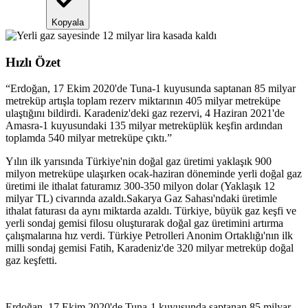
Kopyala
Hızlı Özet
“
Erdoğan, 17 Ekim 2020'de Tuna-1 kuyusunda saptanan 85 milyar
metreküp artışla toplam rezerv miktarının 405 milyar metreküpe
ulaştığını bildirdi. Karadeniz'deki gaz rezervi, 4 Haziran 2021'de
Amasra-1 kuyusundaki 135 milyar metreküplük keşfin ardından
toplamda 540 milyar metreküpe çıktı.
”
Yılın ilk yarısında Türkiye'nin doğal gaz üretimi yaklaşık 900
milyon metreküpe ulaşırken ocak-haziran döneminde yerli doğal gaz
üretimi ile ithalat faturamız 300-350 milyon dolar (Yaklaşık 12
milyar TL) civarında azaldı.Sakarya Gaz Sahası'ndaki üretimle
ithalat faturası da aynı miktarda azaldı. Türkiye, büyük gaz keşfi ve
yerli sondaj gemisi filosu oluşturarak doğal gaz üretimini artırma
çalışmalarına hız verdi. Türkiye Petrolleri Anonim Ortaklığı'nın ilk
milli sondaj gemisi Fatih, Karadeniz'de 320 milyar metreküp doğal
gaz keşfetti.
Erdoğan, 17 Ekim 2020'de Tuna-1 kuyusunda saptanan 85 milyar