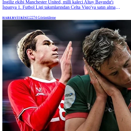
İngiliz ekibi Manchester United, milli kaleci Altay Bayındır'ı
İspanya 1. Futbol Ligi takımlarından Celta Vigo'ya satın alma
opsiyonuyla kiraladı. | Anadolu Ajansı
12274
Görüntüleme
HABERVITRINI