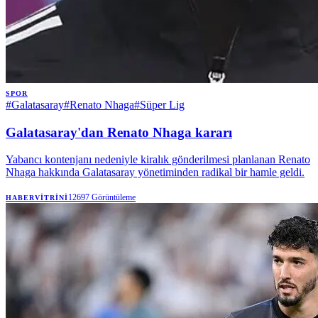
SPOR
#
Galatasaray
#
Renato Nhaga
#
Süper Lig
Galatasaray'dan Renato Nhaga kararı
Yabancı kontenjanı nedeniyle kiralık gönderilmesi planlanan Renato
Nhaga hakkında Galatasaray yönetiminden radikal bir hamle geldi.
12697
Görüntüleme
HABERVITRINI