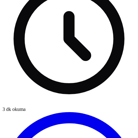
3
dk okuma