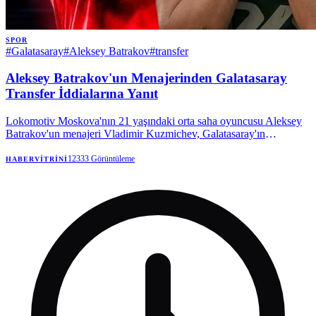
SPOR
#
Galatasaray
#
Aleksey Batrakov
#
transfer
Aleksey Batrakov'un Menajerinden Galatasaray
Transfer İddialarına Yanıt
Lokomotiv Moskova'nın 21 yaşındaki orta saha oyuncusu Aleksey
Batrakov'un menajeri Vladimir Kuzmichev, Galatasaray'ın
oyuncuyla ilgilendiğini doğruladı. Kuzmichev, şu an için resmi bir
teklif olmadığını, sadece bir niyet mektubu gönderildiğini belirterek,
12333
Görüntüleme
HABERVITRINI
transfer komisyonu iddialarını yalanladı.