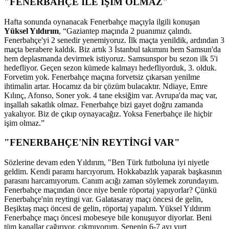
"FENERBAHÇE İLE İŞİM OLMAZ"
Hafta sonunda oynanacak Fenerbahçe maçıyla ilgili konuşan
Yüksel Yıldırım
, “Gaziantep maçında 2 puanımız çalındı.
Fenerbahçe'yi 2 senedir yenemiyoruz. İlk maçta yenildik, ardından 3
maçta berabere kaldık. Biz artık 3 İstanbul takımını hem Samsun'da
hem deplasmanda devirmek istiyoruz. Samsunspor bu sezon ilk 5'i
hedefliyor. Geçen sezon kümede kalmayı hedefliyorduk, 3. olduk.
Forvetim yok. Fenerbahçe maçına forvetsiz çıkarsan yenilme
ihtimalin artar. Hocamız da bir çözüm bulacaktır. Ndiaye, Emre
Kılınç, Afonso, Soner yok. 4 tane eksiğim var. Avrupa'da maç var,
inşallah sakatlık olmaz. Fenerbahçe bizi gayet doğru zamanda
yakalıyor. Biz de çıkıp oynayacağız. Yoksa Fenerbahçe ile hiçbir
işim olmaz.”
"FENERBAHÇE'NİN REYTİNGİ VAR"
Sözlerine devam eden Yıldırım, "Ben Türk futboluna iyi niyetle
geldim. Kendi paramı harcıyorum. Hokkabazlık yaparak başkasının
parasını harcamıyorum. Canım acığı zaman söylemek zorundayım.
Fenerbahçe maçından önce niye benle röportaj yapıyorlar? Çünkü
Fenerbahçe'nin reytingi var. Galatasaray maçı öncesi de gelin,
Beşiktaş maçı öncesi de gelin, röportaj yapalım. Yüksel Yıldırım
Fenerbahçe maçı öncesi mobeseye bile konuşuyor diyorlar. Beni
tüm kanallar çağırıyor, çıkmıyorum. Senenin 6-7 ayı yurt