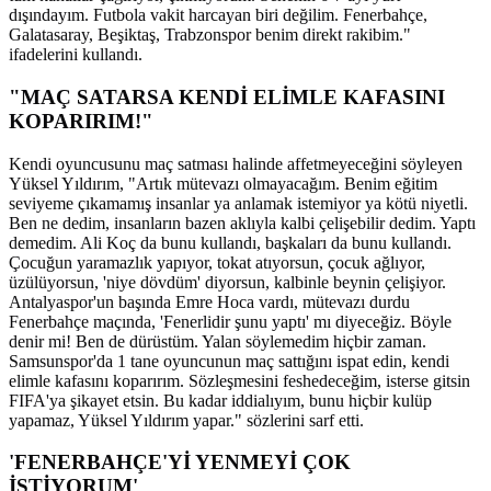
dışındayım. Futbola vakit harcayan biri değilim. Fenerbahçe,
Galatasaray, Beşiktaş, Trabzonspor benim direkt rakibim."
ifadelerini kullandı.
"MAÇ SATARSA KENDİ ELİMLE KAFASINI
KOPARIRIM!"
Kendi oyuncusunu maç satması halinde affetmeyeceğini söyleyen
Yüksel Yıldırım, "Artık mütevazı olmayacağım. Benim eğitim
seviyeme çıkamamış insanlar ya anlamak istemiyor ya kötü niyetli.
Ben ne dedim, insanların bazen aklıyla kalbi çelişebilir dedim. Yaptı
demedim. Ali Koç da bunu kullandı, başkaları da bunu kullandı.
Çocuğun yaramazlık yapıyor, tokat atıyorsun, çocuk ağlıyor,
üzülüyorsun, 'niye dövdüm' diyorsun, kalbinle beynin çelişiyor.
Antalyaspor'un başında Emre Hoca vardı, mütevazı durdu
Fenerbahçe maçında, 'Fenerlidir şunu yaptı' mı diyeceğiz. Böyle
denir mi! Ben de dürüstüm. Yalan söylemedim hiçbir zaman.
Samsunspor'da 1 tane oyuncunun maç sattığını ispat edin, kendi
elimle kafasını koparırım. Sözleşmesini feshedeceğim, isterse gitsin
FIFA'ya şikayet etsin. Bu kadar iddialıyım, bunu hiçbir kulüp
yapamaz, Yüksel Yıldırım yapar." sözlerini sarf etti.
'FENERBAHÇE'Yİ YENMEYİ ÇOK
İSTİYORUM'