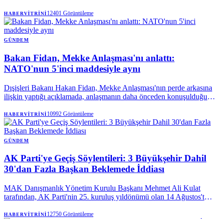
olmak üzere Marmara'nın doğusu ve Karadeniz'de gök gürültülü
sağanak bekleniyor.
12401
Görüntüleme
HABERVITRINI
GÜNDEM
Bakan Fidan, Mekke Anlaşması'nı anlattı:
NATO'nun 5'inci maddesiyle aynı
Dışişleri Bakanı Hakan Fidan, Mekke Anlaşması'nın perde arkasına
ilişkin yaptığı açıklamada, anlaşmanın daha önceden konuşulduğunu
vurguladı. Bakan Fidan, "Savunma anlaşmasına ihtiyaç vardı"
sözlerini kullanarak, Mekke Ortak Savunma Anlaşması'nın teknik
10992
Görüntüleme
HABERVITRINI
olarak, NATO Antlaşması'nın kolektif savunmaya ilişkin 5.
maddesiyle aynı olduğunu söyledi.
GÜNDEM
AK Parti'ye Geçiş Söylentileri: 3 Büyükşehir Dahil
30'dan Fazla Başkan Beklemede İddiası
MAK Danışmanlık Yönetim Kurulu Başkanı Mehmet Ali Kulat
tarafından, AK Parti'nin 25. kuruluş yıldönümü olan 14 Ağustos'ta,
aralarında üç büyükşehir belediye başkanının da bulunduğu 30'dan
fazla yerel yöneticinin partiye katılmak üzere sırada olduğu öne
12750
Görüntüleme
HABERVITRINI