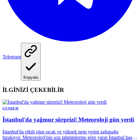
Telegram
Kopyala
İLGİNİZİ ÇEKEBİLİR
GÜNDEM
İstanbul'da yağmur sürprizi! Meteoroloji gün verdi
İstanbul'da etkili olan sıcak ve yüksek nem yerini sağanağa
bırakıyor. Meteoroloji'nin son tahminlerine göre yarın İstanbul başta