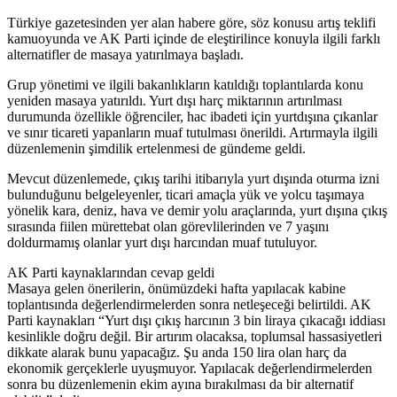
Türkiye gazetesinden yer alan habere göre, söz konusu artış teklifi
kamuoyunda ve AK Parti içinde de eleştirilince konuyla ilgili farklı
alternatifler de masaya yatırılmaya başladı.
Grup yönetimi ve ilgili bakanlıkların katıldığı toplantılarda konu
yeniden masaya yatırıldı. Yurt dışı harç miktarının artırılması
durumunda özellikle öğrenciler, hac ibadeti için yurtdışına çıkanlar
ve sınır ticareti yapanların muaf tutulması önerildi. Artırmayla ilgili
düzenlemenin şimdilik ertelenmesi de gündeme geldi.
Mevcut düzenlemede, çıkış tarihi itibarıyla yurt dışında oturma izni
bulunduğunu belgeleyenler, ticari amaçla yük ve yolcu taşımaya
yönelik kara, deniz, hava ve demir yolu araçlarında, yurt dışına çıkış
sırasında fiilen mürettebat olan görevlilerinden ve 7 yaşını
doldurmamış olanlar yurt dışı harcından muaf tutuluyor.
AK Parti kaynaklarından cevap geldi
Masaya gelen önerilerin, önümüzdeki hafta yapılacak kabine
toplantısında değerlendirmelerden sonra netleşeceği belirtildi. AK
Parti kaynakları “Yurt dışı çıkış harcının 3 bin liraya çıkacağı iddiası
kesinlikle doğru değil. Bir artırım olacaksa, toplumsal hassasiyetleri
dikkate alarak bunu yapacağız. Şu anda 150 lira olan harç da
ekonomik gerçeklerle uyuşmuyor. Yapılacak değerlendirmelerden
sonra bu düzenlemenin ekim ayına bırakılması da bir alternatif