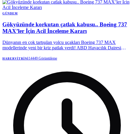
sürüldü. Kulat, bu geçişlerin henüz netlik kazanmadığını da belirtti.
GÜNDEM
Gökyüzünde korkutan çatlak kabusu.. Boeing 737
MAX’ler İçin Acil İnceleme Kararı
Dünyanın en çok tartışılan yolcu uçakları Boeing 737 MAX
modellerinde yeni bir kriz patlak verdi! ABD Havacılık Dairesi
(FAA), gövdede tespit edilen çatlaklar nedeniyle yüzlerce uçak için
alarm verdi.
14449
Görüntüleme
HABERVITRINI