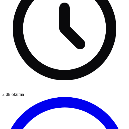
2
dk okuma