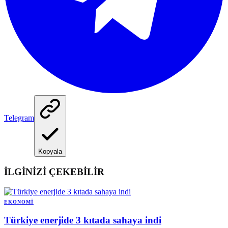
Telegram
Kopyala
İLGİNİZİ ÇEKEBİLİR
EKONOMI
Türkiye enerjide 3 kıtada sahaya indi