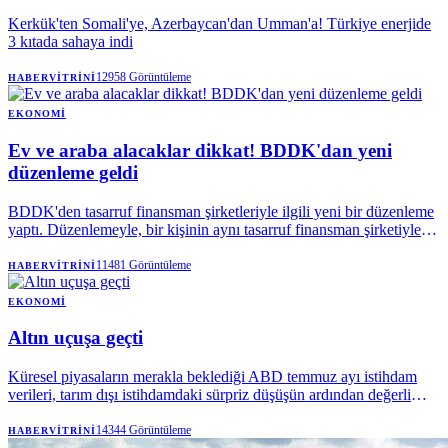
Kerkük'ten Somali'ye, Azerbaycan'dan Umman'a! Türkiye enerjide
3 kıtada sahaya indi
12958
Görüntüleme
HABERVITRINI
EKONOMI
Ev ve araba alacaklar dikkat! BDDK'dan yeni
düzenleme geldi
BDDK'den tasarruf finansman şirketleriyle ilgili yeni bir düzenleme
yaptı. Düzenlemeyle, bir kişinin aynı tasarruf finansman şirketiyle
yapabileceği sözleşme sayısı biri taşıt, diğeri konut veya çatılı iş yeri
finansmanı olmak üzere ikiyle sınırlandırılırken, azami sözleşme
11481
Görüntüleme
HABERVITRINI
tutarı taşıt finansmanında 6 milyon 250 bin liraya, konut veya çatılı
iş yeri finansmanında 62 milyon 500 bin liraya yükseltildi.
EKONOMI
Altın uçuşa geçti
Küresel piyasaların merakla beklediği ABD temmuz ayı istihdam
verileri, tarım dışı istihdamdaki sürpriz düşüşün ardından değerli
metaller üzerinde şok etkisi yarattı. Veri sonrası alımların
hızlanmasıyla ons altın kısa sürede yüzde 3'ün üzerinde değer
14344
Görüntüleme
HABERVITRINI