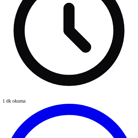
1
dk okuma