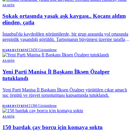
ASAYIŞ
Sokak ortasında yasak aşk kavgası.. Kocanı aldım
elinden, çatla
İstanbul'da kaydedilen görüntülerde, bir grup arasında yol ortasında
gerginlik yaşandığı görüldü. Tartışmanın büyümesi üzerine taraflar
karşı karşıya gelirken çevrede bulunan kişiler de olaya müdahale
etmeye çalıştı.
13459
Görüntüleme
HABERVITRINI
ASAYIŞ
Yeni Parti Manisa İl Başkanı İlksen Özalper
tutuklandı
Yeni Parti Manisa İl Başkanı İlksen Özalper yürütülen çıkar amaçlı
suç örgütü ve rüşvet soruşturması kapsamında tutuklandı.
11366
Görüntüleme
HABERVITRINI
ASAYIŞ
150 bardak çay borcu için komaya soktu