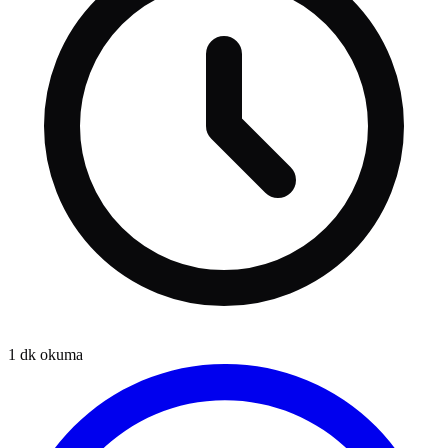
1
dk okuma