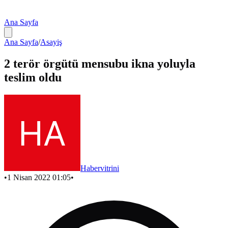
Ana Sayfa
Ana Sayfa
/
Asayiş
2 terör örgütü mensubu ikna yoluyla
teslim oldu
Habervitrini
•
1 Nisan 2022 01:05
•