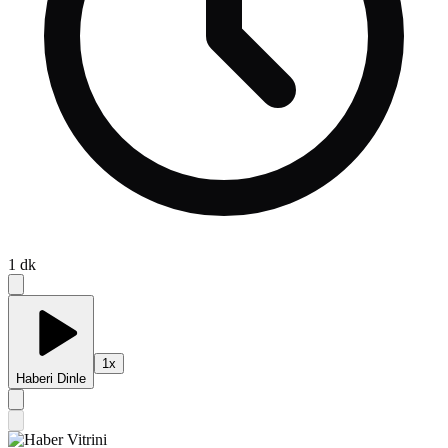
1
dk
1
x
Haberi Dinle