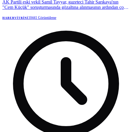
AK Partili eski vekil Şamil Tayyar, gazeteci Tahir Sarıkaya'nın
"Cem Küçük" soruşturmasında gözaltına alınmasının ardından çok
konuşulacak bir paylaşım yaptı.
10441
Görüntüleme
HABERVITRINI