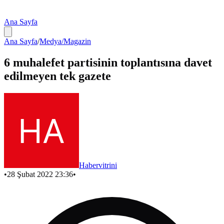
Ana Sayfa
Ana Sayfa
/
Medya/Magazin
6 muhalefet partisinin toplantısına davet
edilmeyen tek gazete
Habervitrini
•
28 Şubat 2022 23:36
•