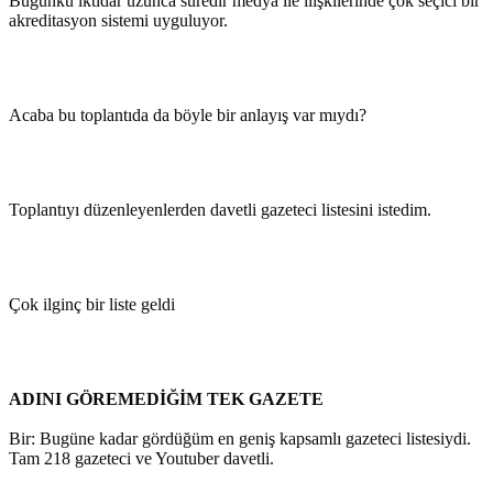
Bugünkü iktidar uzunca süredir medya ile ilişkilerinde çok seçici bir
akreditasyon sistemi uyguluyor.
Acaba bu toplantıda da böyle bir anlayış var mıydı?
Toplantıyı düzenleyenlerden davetli gazeteci listesini istedim.
Çok ilginç bir liste geldi
ADINI GÖREMEDİĞİM TEK GAZETE
Bir: Bugüne kadar gördüğüm en geniş kapsamlı gazeteci listesiydi.
Tam 218 gazeteci ve Youtuber davetli.