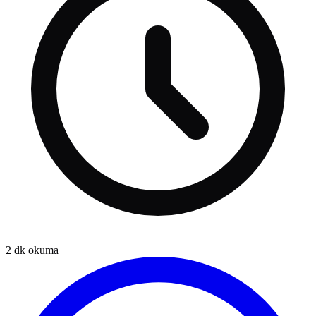
2
dk okuma