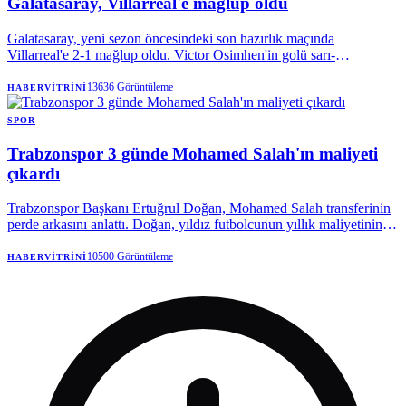
Galatasaray, Villarreal'e mağlup oldu
Galatasaray, yeni sezon öncesindeki son hazırlık maçında
Villarreal'e 2-1 mağlup oldu. Victor Osimhen'in golü sarı-
kırmızılılara yetmezken, Okan Buruk'un erken gördüğü kırmızı kart
ve tribünlerden yükselen transfer tepkisi karşılaşmaya damga vurdu.
13636
Görüntüleme
HABERVITRINI
SPOR
Trabzonspor 3 günde Mohamed Salah'ın maliyeti
çıkardı
Trabzonspor Başkanı Ertuğrul Doğan, Mohamed Salah transferinin
perde arkasını anlattı. Doğan, yıldız futbolcunun yıllık maliyetinin
yarısından fazlasının karşılandığını açıklarken, 3 günde 550 milyon
liralık kombine satıldığını belirtti. Bordo-mavililerde 18 binle kulüp
10500
Görüntüleme
HABERVITRINI
tarihinin kombine rekoru kırılırken, yeni hedef 25 bin olarak
belirlendi.