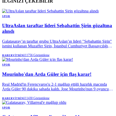
İLGİNİZİ ÇEKEBİLİR
SPOR
UltraAslan taraftar lideri Sebahattin Şirin gözaltına
alındı
Galatasaray’ın taraftar grubu UltraAslan’ın lideri "Sebahattin Şirin"
ismini kullanan Muzaffer Şirin, İstanbul Cumhuriyet Başsavcılığı
tarafından başlatılan soruşturma kapsamında halkı yanıltıcı bilgiyi
alenen yayma ve uyuşturucu kullanma suçlardan gözaltına alındı.
11756
Görüntüleme
HABERVITRINI
Şirin, dün Adalet Bakanı Akın Gürlek’e seslendiği paylaşımla
gündem olmuştu.
SPOR
Mourinho'dan Arda Güler için flaş karar!
Real Madrid'in Ferencvaros'u 2-1 mağlup ettiği hazırlık maçında
Arda Güler 90 dakika sahada kaldı. Jose Mourinho'nun 9 oyuncu
değişikliğine rağmen milli yıldızı oyundan almaması dikkat
çekerken, yeni transfer Bernardo Silva'dan Arda'ya övgü yağdı.
11430
Görüntüleme
HABERVITRINI
SPOR