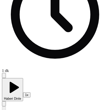
1
dk
1
x
Haberi Dinle