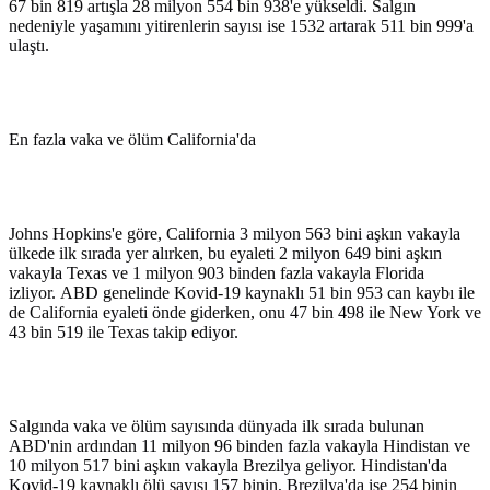
67 bin 819 artışla 28 milyon 554 bin 938'e yükseldi. Salgın
nedeniyle yaşamını yitirenlerin sayısı ise 1532 artarak 511 bin 999'a
ulaştı.
En fazla vaka ve ölüm California'da
Johns Hopkins'e göre, California 3 milyon 563 bini aşkın vakayla
ülkede ilk sırada yer alırken, bu eyaleti 2 milyon 649 bini aşkın
vakayla Texas ve 1 milyon 903 binden fazla vakayla Florida
izliyor. ABD genelinde Kovid-19 kaynaklı 51 bin 953 can kaybı ile
de California eyaleti önde giderken, onu 47 bin 498 ile New York ve
43 bin 519 ile Texas takip ediyor.
Salgında vaka ve ölüm sayısında dünyada ilk sırada bulunan
ABD'nin ardından 11 milyon 96 binden fazla vakayla Hindistan ve
10 milyon 517 bini aşkın vakayla Brezilya geliyor. Hindistan'da
Kovid-19 kaynaklı ölü sayısı 157 binin, Brezilya'da ise 254 binin