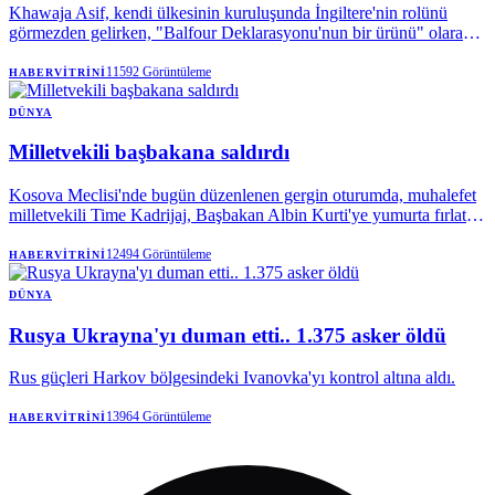
Khawaja Asif, kendi ülkesinin kuruluşunda İngiltere'nin rolünü
görmezden gelirken, "Balfour Deklarasyonu'nun bir ürünü" olarak
nitelendirdiği Yahudi devletine karşı Müslümanları "birleşik bir
askeri cephe" kurmaya çağırıyor.
11592
Görüntüleme
HABERVITRINI
DÜNYA
Milletvekili başbakana saldırdı
Kosova Meclisi'nde bugün düzenlenen gergin oturumda, muhalefet
milletvekili Time Kadrijaj, Başbakan Albin Kurti'ye yumurta fırlattı.
Siyasi krizin derinleştiği ülkede yaşanan bu olay sonrası oturuma ara
verildi.
12494
Görüntüleme
HABERVITRINI
DÜNYA
Rusya Ukrayna'yı duman etti.. 1.375 asker öldü
Rus güçleri Harkov bölgesindeki Ivanovka'yı kontrol altına aldı.
13964
Görüntüleme
HABERVITRINI