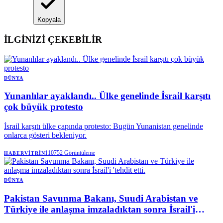
Kopyala
İLGİNİZİ ÇEKEBİLİR
DÜNYA
Yunanlılar ayaklandı.. Ülke genelinde İsrail karşıtı
çok büyük protesto
İsrail karşıtı ülke çapında protesto: Bugün Yunanistan genelinde
onlarca gösteri bekleniyor.
10752
Görüntüleme
HABERVITRINI
DÜNYA
Pakistan Savunma Bakanı, Suudi Arabistan ve
Türkiye ile anlaşma imzaladıktan sonra İsrail'i
'tehdit etti.