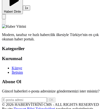
1
x
Haberi Dinle
Modern, tarafsız ve hızlı habercilik ilkesiyle Türkiye'nin en çok
okunan haber portalı.
Kategoriler
Kurumsal
Künye
İletişim
Abone Ol
Güncel haberleri e-posta adresinize göndermemizi ister misiniz?
OK
©
2026
HABERVİTRİNİ CMS - ALL RIGHTS RESERVED
Bu site
Docuart Bilgi Teknolojileri
tarafından geliştirilmiştir.