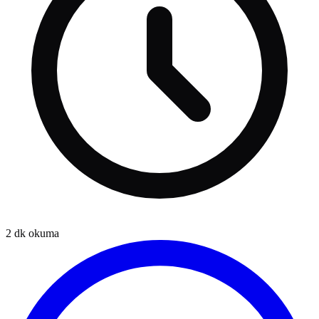
2
dk okuma