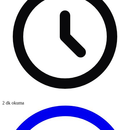
2
dk okuma