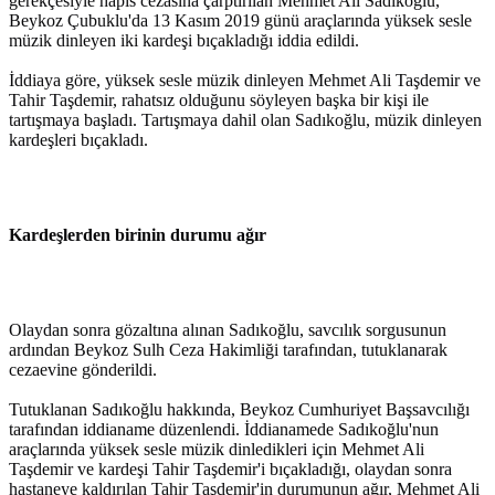
gerekçesiyle hapis cezasına çarptırılan Mehmet Ali Sadıkoğlu,
Beykoz Çubuklu'da 13 Kasım 2019 günü araçlarında yüksek sesle
müzik dinleyen iki kardeşi bıçakladığı iddia edildi.
İddiaya göre, yüksek sesle müzik dinleyen Mehmet Ali Taşdemir ve
Tahir Taşdemir, rahatsız olduğunu söyleyen başka bir kişi ile
tartışmaya başladı. Tartışmaya dahil olan Sadıkoğlu, müzik dinleyen
kardeşleri bıçakladı.
Kardeşlerden birinin durumu ağır
Olaydan sonra gözaltına alınan Sadıkoğlu, savcılık sorgusunun
ardından Beykoz Sulh Ceza Hakimliği tarafından, tutuklanarak
cezaevine gönderildi.
Tutuklanan Sadıkoğlu hakkında, Beykoz Cumhuriyet Başsavcılığı
tarafından iddianame düzenlendi. İddianamede Sadıkoğlu'nun
araçlarında yüksek sesle müzik dinledikleri için Mehmet Ali
Taşdemir ve kardeşi Tahir Taşdemir'i bıçakladığı, olaydan sonra
hastaneye kaldırılan Tahir Taşdemir'in durumunun ağır, Mehmet Ali