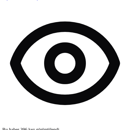
Bu haber
396
kez görüntülendi.