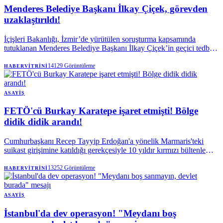
Menderes Belediye Başkanı İlkay Çiçek, görevden
uzaklaştırıldı!
İçişleri Bakanlığı, İzmir’de yürütülen soruşturma kapsamında
tutuklanan Menderes Belediye Başkanı İlkay Çiçek’in geçici tedbir
olarak görevden uzaklaştırıldığını açıkladı.
14129
Görüntüleme
HABERVITRINI
ASAYIŞ
FETÖ'cü Burkay Karatepe işaret etmişti! Bölge
didik didik arandı!
Cumhurbaşkanı Recep Tayyip Erdoğan'a yönelik Marmaris'teki
suikast girişimine katıldığı gerekçesiyle 10 yıldır kırmızı bültenle
aranan ve geçtiğimiz günlerde yakalanarak tutuklanan FETÖ üyesi
Burkay Karatepe'nin gösterdiği bölgelerde yapılan aramalardan
13252
Görüntüleme
HABERVITRINI
sonuç çıkmadı. Ekipler, 155 personel, 23 dedektör ve 3 köpekle
yürüttüğü çalışmalarda silah ve mühimmata rastlayamadı.
ASAYIŞ
İstanbul'da dev operasyon! "Meydanı boş