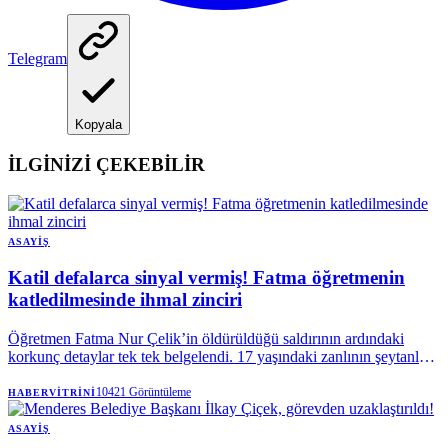
Telegram
Kopyala
İLGİNİZİ ÇEKEBİLİR
ASAYIŞ
Katil defalarca sinyal vermiş! Fatma öğretmenin
katledilmesinde ihmal zinciri
Öğretmen Fatma Nur Çelik’in öldürüldüğü saldırının ardındaki
korkunç detaylar tek tek belgelendi. 17 yaşındaki zanlının şeytanla
ilgili videolar izlediği, ailesinin de geçmiş tedavi bilgilerini okuldan
sakladığı tespit edildi.
10421
Görüntüleme
HABERVITRINI
ASAYIŞ