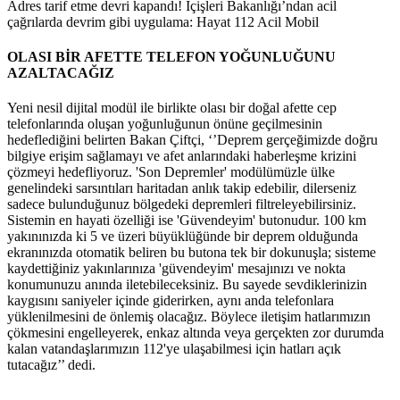
Adres tarif etme devri kapandı! İçişleri Bakanlığı’ndan acil
çağrılarda devrim gibi uygulama: Hayat 112 Acil Mobil
OLASI BİR AFETTE TELEFON YOĞUNLUĞUNU
AZALTACAĞIZ
Yeni nesil dijital modül ile birlikte olası bir doğal afette cep
telefonlarında oluşan yoğunluğunun önüne geçilmesinin
hedeflediğini belirten Bakan Çiftçi, ‘’Deprem gerçeğimizde doğru
bilgiye erişim sağlamayı ve afet anlarındaki haberleşme krizini
çözmeyi hedefliyoruz. 'Son Depremler' modülümüzle ülke
genelindeki sarsıntıları haritadan anlık takip edebilir, dilerseniz
sadece bulunduğunuz bölgedeki depremleri filtreleyebilirsiniz.
Sistemin en hayati özelliği ise 'Güvendeyim' butonudur. 100 km
yakınınızda ki 5 ve üzeri büyüklüğünde bir deprem olduğunda
ekranınızda otomatik beliren bu butona tek bir dokunuşla; sisteme
kaydettiğiniz yakınlarınıza 'güvendeyim' mesajınızı ve nokta
konumunuzu anında iletebileceksiniz. Bu sayede sevdiklerinizin
kaygısını saniyeler içinde giderirken, aynı anda telefonlara
yüklenilmesini de önlemiş olacağız. Böylece iletişim hatlarımızın
çökmesini engelleyerek, enkaz altında veya gerçekten zor durumda
kalan vatandaşlarımızın 112'ye ulaşabilmesi için hatları açık
tutacağız’’ dedi.