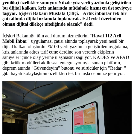
yenilikçi özellikler sunuyor. Yüzde yüz yerli yazılımla geliştirilen
bu dijital kalkan, kriz anlarında müdahale hızını en üst seviyeye
taşıyor. İçişleri Bakanı Mustafa Çiftçi, "Artık ihbarlar tek bir
çatı altında dijital ortamda toplanacak. E-Devlet üzerinden
olması dijital dilekçe niteliğinde olacak" dedi.
İçişleri Bakanlığı, tüm acil durum hizmetlerini "
Hayat 112 Acil
Mobil İhbar"
uygulaması çatısı altında toplayarak yeni nesil bir
dijital kalkan oluşturdu. %100 yerli yazılımla geliştirilen uygulama,
kriz anlarında adres tarif etme derdine son vererek ekiplerin
saniyeler içinde olay yerine ulaşmasını sağlıyor. KADES ve AFAD
gibi kritik modülleri akıllı saat entegrasyonuyla sunan platform,
deprem anında "Güvendeyim" butonu ve sürücüler için "Radar+"
gibi hayatı kolaylaştıran özellikleri tek bir tuşla cebinize getiriyor.