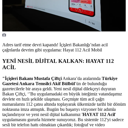
Adres tarif etme devri kapandı! İçişleri Bakanlığı’ndan acil
çağrılarda devrim gibi uygulama: Hayat 112 Acil Mobil
YENİ NESİL DİJİTAL KALKAN: HAYAT 112
ACİL
"İçişleri Bakanı Mustafa Çiftçi
Ankara’da aralarında
Türkiye
Gazetesi Ankara Temsilci Akif Bülbül
’ün de bulunduğu
gazetecilerle bir araya geldi. Yeni nesil dijital dilekçeyi duyuran
Bakan Çiftçi, ‘’Bu uygulamadaki en büyük isteğimiz vatandaşımız
devlete en hızlı şekilde ulaşması. Geçmişte tüm acil çağrı
numaralarını 112 çatısı altında toplayarak ülkemizde tarihi bir dönüm
noktasına imza atmıştık. Bugün bu başarıyı vizyoner bir adımla
taçlandırıyor ve yeni nesil dijital kalkanımız '
HAYAT 112 Acil
'
uygulamasını gururla hizmete sunuyoruz. Bu sistemle 112'yi sadece
sesli bir telefon hattı olmaktan çıkardık; fotoğraf ve video