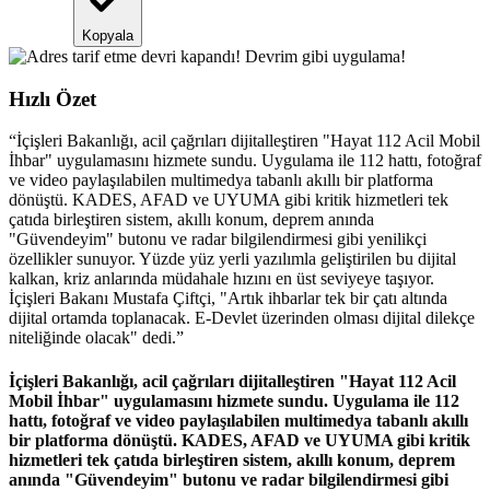
Kopyala
Hızlı Özet
“
İçişleri Bakanlığı, acil çağrıları dijitalleştiren "Hayat 112 Acil Mobil
İhbar" uygulamasını hizmete sundu. Uygulama ile 112 hattı, fotoğraf
ve video paylaşılabilen multimedya tabanlı akıllı bir platforma
dönüştü. KADES, AFAD ve UYUMA gibi kritik hizmetleri tek
çatıda birleştiren sistem, akıllı konum, deprem anında
"Güvendeyim" butonu ve radar bilgilendirmesi gibi yenilikçi
özellikler sunuyor. Yüzde yüz yerli yazılımla geliştirilen bu dijital
kalkan, kriz anlarında müdahale hızını en üst seviyeye taşıyor.
İçişleri Bakanı Mustafa Çiftçi, "Artık ihbarlar tek bir çatı altında
dijital ortamda toplanacak. E-Devlet üzerinden olması dijital dilekçe
niteliğinde olacak" dedi.
”
İçişleri Bakanlığı, acil çağrıları dijitalleştiren "Hayat 112 Acil
Mobil İhbar" uygulamasını hizmete sundu. Uygulama ile 112
hattı, fotoğraf ve video paylaşılabilen multimedya tabanlı akıllı
bir platforma dönüştü. KADES, AFAD ve UYUMA gibi kritik
hizmetleri tek çatıda birleştiren sistem, akıllı konum, deprem
anında "Güvendeyim" butonu ve radar bilgilendirmesi gibi