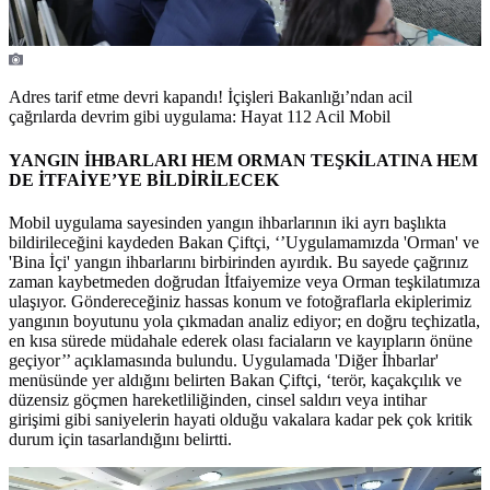
Adres tarif etme devri kapandı! İçişleri Bakanlığı’ndan acil
çağrılarda devrim gibi uygulama: Hayat 112 Acil Mobil
YANGIN İHBARLARI HEM ORMAN TEŞKİLATINA HEM
DE İTFAİYE’YE BİLDİRİLECEK
Mobil uygulama sayesinden yangın ihbarlarının iki ayrı başlıkta
bildirileceğini kaydeden Bakan Çiftçi, ‘’Uygulamamızda 'Orman' ve
'Bina İçi' yangın ihbarlarını birbirinden ayırdık. Bu sayede çağrınız
zaman kaybetmeden doğrudan İtfaiyemize veya Orman teşkilatımıza
ulaşıyor. Göndereceğiniz hassas konum ve fotoğraflarla ekiplerimiz
yangının boyutunu yola çıkmadan analiz ediyor; en doğru teçhizatla,
en kısa sürede müdahale ederek olası faciaların ve kayıpların önüne
geçiyor’’ açıklamasında bulundu. Uygulamada 'Diğer İhbarlar'
menüsünde yer aldığını belirten Bakan Çiftçi, ‘terör, kaçakçılık ve
düzensiz göçmen hareketliliğinden, cinsel saldırı veya intihar
girişimi gibi saniyelerin hayati olduğu vakalara kadar pek çok kritik
durum için tasarlandığını belirtti.