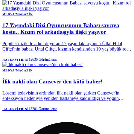
Tarkan ve Sibel Can'ın da bulunduğu çok sayıda sanatçının para
transferlerini detaylandırıyor.
MEDYA/MAGAZIN
17 Yaşındaki Dizi Oyuncusunun Babası savcıya
koştu.. Kızım rol arkadaşıyla ilişki yaşıyor
Popüler dizilerle adını duyuran 17 yaşındaki oyuncu Ülkü Hilal
Çiftçi’nin babası Ünal Çiftçi, kızının kendisinden 10 yaş büyük rol
arkadaşı Hakan Çelebi ile ilişkisi olduğu gerekçesiyle savcılığa
başvurdu. Baba Çiftçi, kızının çalıştığı menajerlik şirketinin de yasal
12630
Görüntüleme
HABERVITRINI
veli onayı almadan sözleşme yaptığını iddia etti.
MEDYA/MAGAZIN
İlik nakli olan Cansever'den kötü haber!
Lösemi tedavisinin ardından ilik nakli olan şarkıcı Cansever'in
enfeksiyon nedeniyle yeniden hastaneye kaldırıldığı ve yoğun
bakımda tedavi altına alındığı öğrenildi.
13201
Görüntüleme
HABERVITRINI