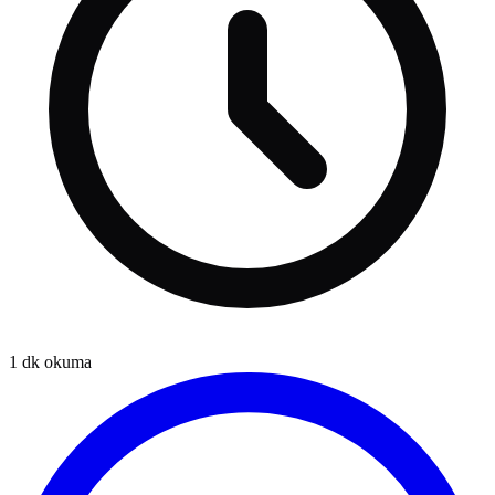
1
dk okuma