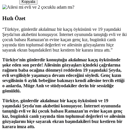
Kopyala
Hızlı Özet
“
Türkiye, günlerdir akılalmaz bir kaçış öyküsünü ve 19 yaşındaki
Şeyda'nın akıbetini konuşuyor. İnternet oyununda tanıştığı evli ve iki
çocuk babası Ramazan'ın evine kaçan genç kız, bugünkü canlı
yayında tüm toplumsal değerleri ve ailesinin gözyaşlarını hiçe
sayarak ekran başındakileri buz kestiren bir karara imza attı.
”
Türkiye'nin günlerdir konuştuğu akılalmaz kaçış öyküsünde
şoke eden son perde! Ailesinin gözyaşları içindeki çağrılarına
rağmen baba ocağına dönmeyi reddeden 19 yaşındaki Şeyda,
evli sevgilisiyle yaşamaya devam edeceğini söyledi. Genç kızın
sevgilisinin 6 aylık bebeğine bakmayı kendi ailesine tercih ettiği
o anlarda, Müge Anlı ve stüdyodakiler derin bir sessizliğe
gömüldü.
Türkiye, günlerdir akılalmaz bir kaçış öyküsünü ve 19
yaşındaki Şeyda'nın akıbetini konuşuyor. İnternet oyununda
tanıştığı evli ve iki çocuk babası Ramazan'ın evine kaçan genç
kız, bugünkü canlı yayında tüm toplumsal değerleri ve ailesinin
gözyaşlarını hiçe sayarak ekran başındakileri buz kestiren bir
karara imza attı.