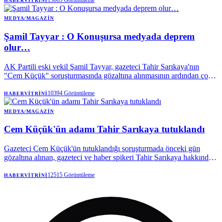
13063
Görüntüleme
HABERVITRINI
MEDYA/MAGAZIN
Şamil Tayyar : O Konuşursa medyada deprem
olur…
AK Partili eski vekil Şamil Tayyar, gazeteci Tahir Sarıkaya'nın
"Cem Küçük" soruşturmasında gözaltına alınmasının ardından çok
konuşulacak bir paylaşım yaptı.
10394
Görüntüleme
HABERVITRINI
MEDYA/MAGAZIN
Cem Küçük'ün adamı Tahir Sarıkaya tutuklandı
Gazeteci Cem Küçük'ün tutuklandığı soruşturmada önceki gün
gözaltına alınan, gazeteci ve haber spikeri Tahir Sarıkaya hakkında
karar verildi. Sarıkaya, şantaj suçundan sevk edildiği mahkemece
tutuklandı.
12515
Görüntüleme
HABERVITRINI