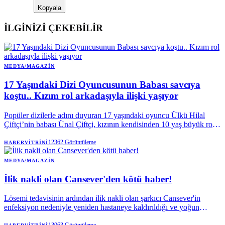
Kopyala
İLGİNİZİ ÇEKEBİLİR
MEDYA/MAGAZIN
17 Yaşındaki Dizi Oyuncusunun Babası savcıya
koştu.. Kızım rol arkadaşıyla ilişki yaşıyor
Popüler dizilerle adını duyuran 17 yaşındaki oyuncu Ülkü Hilal
Çiftçi’nin babası Ünal Çiftçi, kızının kendisinden 10 yaş büyük rol
arkadaşı Hakan Çelebi ile ilişkisi olduğu gerekçesiyle savcılığa
başvurdu. Baba Çiftçi, kızının çalıştığı menajerlik şirketinin de yasal
12362
Görüntüleme
HABERVITRINI
veli onayı almadan sözleşme yaptığını iddia etti.
MEDYA/MAGAZIN
İlik nakli olan Cansever'den kötü haber!
Lösemi tedavisinin ardından ilik nakli olan şarkıcı Cansever'in
enfeksiyon nedeniyle yeniden hastaneye kaldırıldığı ve yoğun
bakımda tedavi altına alındığı öğrenildi.