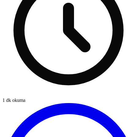
1
dk okuma