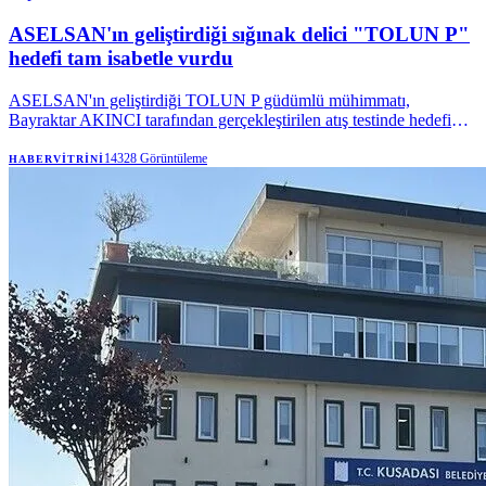
ASELSAN'ın geliştirdiği sığınak delici "TOLUN P"
hedefi tam isabetle vurdu
ASELSAN'ın geliştirdiği TOLUN P güdümlü mühimmatı,
Bayraktar AKINCI tarafından gerçekleştirilen atış testinde hedefi
tam isabetle vurdu.
14328
Görüntüleme
HABERVITRINI