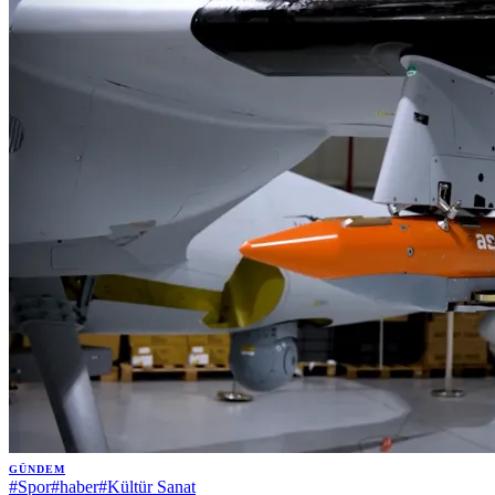
GÜNDEM
#
Spor
#
haber
#
Kültür Sanat