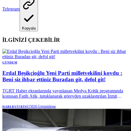
Telegram
Kopyala
İLGİNİZİ ÇEKEBİLİR
GÜNDEM
Erdal Beşikçioğlu Yeni Parti milletvekilini kovdu :
Beni siz ihbar ettiniz Buradan git, defol git!
TGRT Haber ekranlarında yayınlanan Medya Kritik programında
konuşan Fatih Atik, tutuklanarak görevden uzaklaştırılan İzmit
Belediye Başkanı Fatma Kaplan Hürriyet ve Erdal Beşikçioğlu'yla
ilgili çok konuşulacak iddialarda bulundu.
15026
Görüntüleme
HABERVITRINI