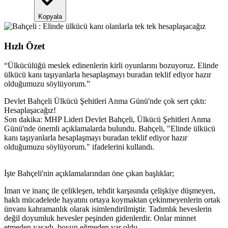
Kopyala
Hızlı Özet
“
Ülkücülüğü meslek edinenlerin kirli oyunlarını bozuyoruz. Elinde
ülkücü kanı taşıyanlarla hesaplaşmayı buradan teklif ediyor hazır
olduğumuzu söylüyorum.
”
Devlet Bahçeli Ülkücü Şehitleri Anma Günü'nde çok sert çıktı:
Hesaplaşacağız!
Son dakika: MHP Lideri Devlet Bahçeli, Ülkücü Şehitleri Anma
Günü'nde önemli açıklamalarda bulundu. Bahçeli, "Elinde ülkücü
kanı taşıyanlarla hesaplaşmayı buradan teklif ediyor hazır
olduğumuzu söylüyorum." ifadelerini kullandı.
İşte Bahçeli'nin açıklamalarından öne çıkan başlıklar;
İman ve inanç ile çelikleşen, tehdit karşısında çelişkiye düşmeyen,
haklı mücadelede hayatını ortaya koymaktan çekinmeyenlerin ortak
ünvanı kahramanlık olarak isimlendirilmiştir. Tadımlık heveslerin
değil doyumluk hevesler peşinden gidenlerdir. Onlar minnet
etmeden yaşadı, boyun eğmeden var oldu.