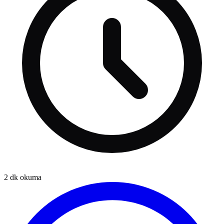
2
dk okuma