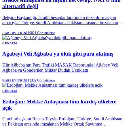
alternatifi değil
İletişim Başkanlığı, İsrailli hesaplar tarafından dezenformasyon
amacıyla Türkiye-Suudi Arabistan- Pakistan arasında imzalanan
Mekke Anlaşması'na dair paylaşılan iddiaları yalanladı. Mekke
Anlaşması'nın NATO'nun 5. maddesi ile çeliştiği iddiaları
10021
Görüntüleme
HABERVITRINI
reddedilirken, söz konusu ittifakın NATO'ya bir alternatif olmadığı
vurgulandı.
GÜNDEM
Ağabeyi Veli Ağbaba'ya oluk gibi para akıtmış
Hür Ağbaba'nın Para Trafiği MASAK Raporunda! Ağabey Veli
Ağbaba'ya Gönderilen Miktar Dudak Uçuklattı
13382
Görüntüleme
HABERVITRINI
GÜNDEM
Erdoğan: Mekke Anlaşması tüm kardeş ülkelere
açık
Cumhurbaşkanı Recep Tayyip Erdoğan, Türkiye, Suudi Arabistan
ve Pakistan arasında imzalanan Mekke Ortak Savunma