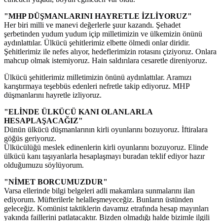
"MHP DÜŞMANLARINI HAYRETLE İZLİYORUZ"
Her biri milli ve manevi değerlerle şuur kazandı. Şehadet
şerbetinden yudum yudum içip milletimizin ve ülkemizin önünü
aydınlattılar. Ülkücü şehitlerimiz elbette ölmedi onlar diridir.
Şehitlerimiz ile nefes alıyor, hedeflerimizin rotasını çiziyoruz. Onlara
mahcup olmak istemiyoruz. Hain saldırılara cesaretle direniyoruz.
Ülkücü şehitlerimiz milletimizin önünü aydınlattılar. Aramızı
karıştırmaya teşebbüs edenleri nefretle takip ediyoruz. MHP
düşmanlarını hayretle izliyoruz.
"ELİNDE ÜLKÜCÜ KANI OLANLARLA
HESAPLAŞACAĞIZ"
Dünün ülkücü düşmanlarının kirli oyunlarını bozuyoruz. İftiralara
göğüs geriyoruz.
Ülkücülüğü meslek edinenlerin kirli oyunlarını bozuyoruz. Elinde
ülkücü kanı taşıyanlarla hesaplaşmayı buradan teklif ediyor hazır
olduğumuzu söylüyorum.
"NİMET BORCUMUZDUR"
Varsa ellerinde bilgi belgeleri adli makamlara sunmalarını ilan
ediyorum. Müfterilerle helalleşmeyeceğiz. Bunların üstünden
geleceğiz. Komünist taktiklerin davamız etrafında hesap mayınları
yakında faillerini patlatacaktır. Bizden olmadığı halde bizimle ilgili