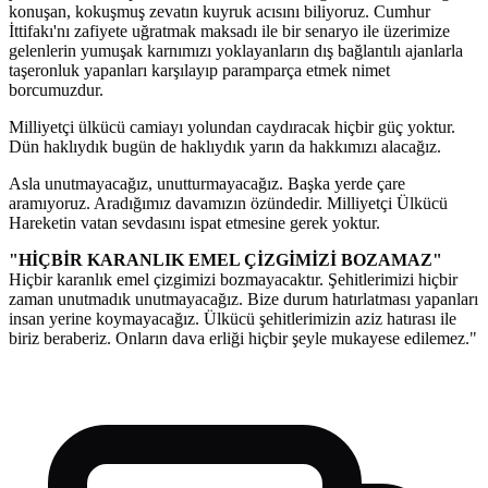
konuşan, kokuşmuş zevatın kuyruk acısını biliyoruz. Cumhur
İttifakı'nı zafiyete uğratmak maksadı ile bir senaryo ile üzerimize
gelenlerin yumuşak karnımızı yoklayanların dış bağlantılı ajanlarla
taşeronluk yapanları karşılayıp paramparça etmek nimet
borcumuzdur.
Milliyetçi ülkücü camiayı yolundan caydıracak hiçbir güç yoktur.
Dün haklıydık bugün de haklıydık yarın da hakkımızı alacağız.
Asla unutmayacağız, unutturmayacağız. Başka yerde çare
aramıyoruz. Aradığımız davamızın özündedir. Milliyetçi Ülkücü
Hareketin vatan sevdasını ispat etmesine gerek yoktur.
"HİÇBİR KARANLIK EMEL ÇİZGİMİZİ BOZAMAZ"
Hiçbir karanlık emel çizgimizi bozmayacaktır. Şehitlerimizi hiçbir
zaman unutmadık unutmayacağız. Bize durum hatırlatması yapanları
insan yerine koymayacağız. Ülkücü şehitlerimizin aziz hatırası ile
biriz beraberiz. Onların dava erliği hiçbir şeyle mukayese edilemez."