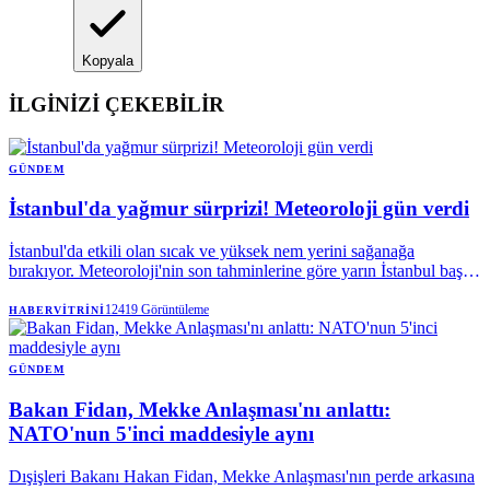
Kopyala
İLGİNİZİ ÇEKEBİLİR
GÜNDEM
İstanbul'da yağmur sürprizi! Meteoroloji gün verdi
İstanbul'da etkili olan sıcak ve yüksek nem yerini sağanağa
bırakıyor. Meteoroloji'nin son tahminlerine göre yarın İstanbul başta
olmak üzere Marmara'nın doğusu ve Karadeniz'de gök gürültülü
sağanak bekleniyor.
12419
Görüntüleme
HABERVITRINI
GÜNDEM
Bakan Fidan, Mekke Anlaşması'nı anlattı:
NATO'nun 5'inci maddesiyle aynı
Dışişleri Bakanı Hakan Fidan, Mekke Anlaşması'nın perde arkasına