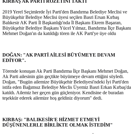
KIRBAŞ AK PARTİ ROZETİNİ TAKTI
2019 Yerel Seçimlerde İyi Parti'den Bandırma Belediye Meclisi ve
Büyükşehir Belediye Meclisi üyesi seçilen Basri Ersan Kırbaş
Balıkesir AK Parti İl Başkanlığı'nda İl Başkanı Ekrem Başaran,
Büyükşehir Belediye Başkanı Yücel Yılmaz, Bandırma İlçe Başkanı
Mehmet Doğan'ın da katıldığı tören ile AK Parti'ye üye oldu
DOĞAN: "AK PARTİ AİLESİ BÜYÜMEYE DEVAM
EDİYOR".
Törende konuşan Ak Parti Bandırma İlçe Başkanı Mehmet Doğan,
Ak Parti ailesinin gün geçtikte büyümeye devam ettiğini söyledi.
Doğan, "Bugün ailemize Büyükşehir Belediyesi'ndeki İyi Parti'den
istifa eden Bağımsız Belediye Meclis Üyemiz Basri Erkan Kırbaş'da
katıldı. Ailemiz her geçen gün güçleniyor. Kendisine de buradan
teşekkür ederek ailemize hoş geldiniz diyorum" dedi.
KIRBAŞ: "BALIKESİR'E HİZMET ETMEYİ
DÜŞÜNENLERLE BİRLİKTE OLMAK İSTEDİM"