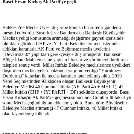
Basri Ersan Kırbaş Ak Parti'ye geçti.
Balıkesir'de Meclis Üyesi düşürme konusu bir süredir gündemi
meşgul ediyordu. Susurluk ve Bandırma'da Balıkesir Büyükşehir
Meclis üyeliği konusunda aritmetiği değiştirme gayreti içerisinde
oldukları görülen CHP ve İYİ Parti Belediyeleri meclislerinde
aldıkları kararlarla AK Parti ve Bağımsız meclis üyelerini
"Devamsızlık" yaptıkları gerekçesiyle düşürmüşlerdi. Balıkesir
Bölge İdare Mahkemesine yapılan itirazlar ve yürütmeyi durdurma
talepleri sonuç verdi. Millet İttifakı Belediye meclislerince üyelikleri
düşürülen meclis üyeleri hakkında yargının verdiği "Yürütmeyi
Durdurma" kararları ile meclis kararları iptal edilmiş oldu. 2019
Yerel Seçimlerinden 93 kişiden oluşan Balıkesir Büyükşehir
Belediye Meclisi 46 Cumhur İttifakı (AK Parti 45 + MHP 1), 47
Millet İttifakı (CHP + İYİ PARTİ + DP) şeklinde oluşuyordu. Basri
Ersan Kırbaş'ın Ak Parti'ye geçmesi sonucunda Cumhur İttifakı 3 yıl
sonra Meclis çoğunluğunu elde etmiş oldu. Buna göre Büyükşehir
Belediye Meclisi aritmetiği 47 Cumhur İttifakı, 46 Millet İttifakı
olarak yeniden şekillendi.