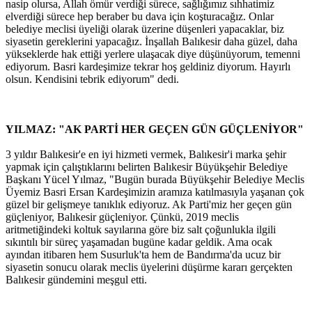
nasip olursa, Allah ömür verdiği sürece, sağlığımız sıhhatimiz
elverdiği sürece hep beraber bu dava için koşturacağız. Onlar
belediye meclisi üyeliği olarak üzerine düşenleri yapacaklar, biz
siyasetin gereklerini yapacağız. İnşallah Balıkesir daha güzel, daha
yükseklerde hak ettiği yerlere ulaşacak diye düşünüyorum, temenni
ediyorum. Basri kardeşimize tekrar hoş geldiniz diyorum. Hayırlı
olsun. Kendisini tebrik ediyorum" dedi.
YILMAZ: "AK PARTİ HER GEÇEN GÜN GÜÇLENİYOR"
3 yıldır Balıkesir'e en iyi hizmeti vermek, Balıkesir'i marka şehir
yapmak için çalıştıklarını belirten Balıkesir Büyükşehir Belediye
Başkanı Yücel Yılmaz, "Bugün burada Büyükşehir Belediye Meclis
Üyemiz Basri Ersan Kardeşimizin aramıza katılmasıyla yaşanan çok
güzel bir gelişmeye tanıklık ediyoruz. Ak Parti'miz her geçen gün
güçleniyor, Balıkesir güçleniyor. Çünkü, 2019 meclis
aritmetiğindeki koltuk sayılarına göre biz salt çoğunlukla ilgili
sıkıntılı bir süreç yaşamadan bugüne kadar geldik. Ama ocak
ayından itibaren hem Susurluk'ta hem de Bandırma'da ucuz bir
siyasetin sonucu olarak meclis üyelerini düşürme kararı gerçekten
Balıkesir gündemini meşgul etti.