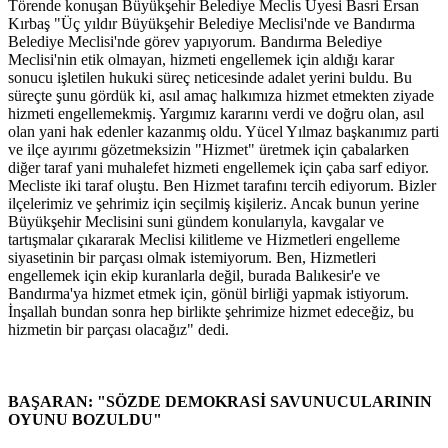
Törende konuşan Büyükşehir Belediye Meclis Üyesi Basri Ersan
Kırbaş "Üç yıldır Büyükşehir Belediye Meclisi'nde ve Bandırma
Belediye Meclisi'nde görev yapıyorum. Bandırma Belediye
Meclisi'nin etik olmayan, hizmeti engellemek için aldığı karar
sonucu işletilen hukuki süreç neticesinde adalet yerini buldu. Bu
süreçte şunu gördük ki, asıl amaç halkımıza hizmet etmekten ziyade
hizmeti engellemekmiş. Yargımız kararını verdi ve doğru olan, asıl
olan yani hak edenler kazanmış oldu. Yücel Yılmaz başkanımız parti
ve ilçe ayırımı gözetmeksizin "Hizmet" üretmek için çabalarken
diğer taraf yani muhalefet hizmeti engellemek için çaba sarf ediyor.
Mecliste iki taraf oluştu. Ben Hizmet tarafını tercih ediyorum. Bizler
ilçelerimiz ve şehrimiz için seçilmiş kişileriz. Ancak bunun yerine
Büyükşehir Meclisini suni gündem konularıyla, kavgalar ve
tartışmalar çıkararak Meclisi kilitleme ve Hizmetleri engelleme
siyasetinin bir parçası olmak istemiyorum. Ben, Hizmetleri
engellemek için ekip kuranlarla değil, burada Balıkesir'e ve
Bandırma'ya hizmet etmek için, gönül birliği yapmak istiyorum.
İnşallah bundan sonra hep birlikte şehrimize hizmet edeceğiz, bu
hizmetin bir parçası olacağız" dedi.
BAŞARAN: "SÖZDE DEMOKRASİ SAVUNUCULARININ
OYUNU BOZULDU"