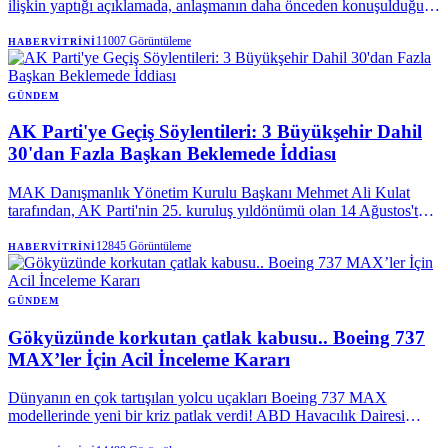
ilişkin yaptığı açıklamada, anlaşmanın daha önceden konuşulduğunu
vurguladı. Bakan Fidan, "Savunma anlaşmasına ihtiyaç vardı"
sözlerini kullanarak, Mekke Ortak Savunma Anlaşması'nın teknik
11007
Görüntüleme
HABERVITRINI
olarak, NATO Antlaşması'nın kolektif savunmaya ilişkin 5.
maddesiyle aynı olduğunu söyledi.
GÜNDEM
AK Parti'ye Geçiş Söylentileri: 3 Büyükşehir Dahil
30'dan Fazla Başkan Beklemede İddiası
MAK Danışmanlık Yönetim Kurulu Başkanı Mehmet Ali Kulat
tarafından, AK Parti'nin 25. kuruluş yıldönümü olan 14 Ağustos'ta,
aralarında üç büyükşehir belediye başkanının da bulunduğu 30'dan
fazla yerel yöneticinin partiye katılmak üzere sırada olduğu öne
12845
Görüntüleme
HABERVITRINI
sürüldü. Kulat, bu geçişlerin henüz netlik kazanmadığını da belirtti.
GÜNDEM
Gökyüzünde korkutan çatlak kabusu.. Boeing 737
MAX’ler İçin Acil İnceleme Kararı
Dünyanın en çok tartışılan yolcu uçakları Boeing 737 MAX
modellerinde yeni bir kriz patlak verdi! ABD Havacılık Dairesi
(FAA), gövdede tespit edilen çatlaklar nedeniyle yüzlerce uçak için