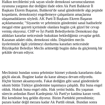
Halkın tercihlerini yok sayan sözde demokrasi savunucularının
oyununa yargının dur dediğini ifade eden Ak Parti Balıkesir İl
Başkanı Ekrem Başaran, Balıkesir'de sanal gündemlerle algı peşinde
koşanların, demokrasiyi engellemeye çalışanların amaçlarına
ulaşamadıklarını söyledi. AK Parti İl Başkanı Ekrem Başaran
açıklamasında; "Siyasetin ve şehrimizin gündemini sanal hadiselerle
meşgul etme gayreti içerisinde olanlara bugün çok güzel bir cevap
vermiş oluyoruz. CHP ve İyi Partili Belediyelerin Demokrasi dışı
aldıkları kararlar neticesinde hukuktan beklediğimiz cevaplar geldi.
Kazanan adalet oldu, demokrasi oldu. Düşürülen meclis
üyelerimizle ilgili yürütmeyi durdurma kararları neticesinde
Büyükşehir Belediye Meclis aritmetiği bugün daha da güçlenmiş bir
şekilde devam ediyor.
Meclisimiz bundan sonra şehrimize hizmet yolunda kararlarını daha
güçlü alacak. Bugüne kadar da karar almaya devam ediyordu.
Hiçbir hizmet aksamıyordu. Fakat dediğim gibi sanal gündemlerle
sıkıntı bütün Türkiye gündemine taşınmaya çalışıldı. Biz buna engel
olduk. Hukuk buna engel oldu. Hak yerini buldu. Bu yaşanan
sürecin ardından Basri Kardeşimiz Ak Parti'ye katılma kararı verdi.
Biz kendisine hoş geldin diyoruz. Bizim Partideki prensibimiz;
pazara kadar değil mezara kadar Ak Partili olmak. Bundan sonra