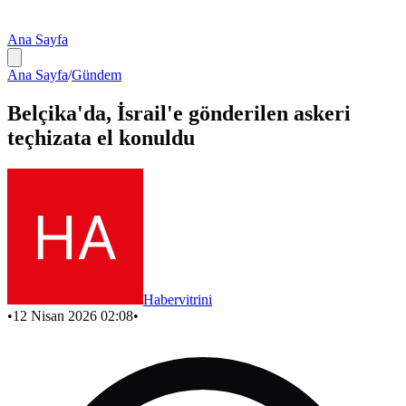
Ana Sayfa
Ana Sayfa
/
Gündem
Belçika'da, İsrail'e gönderilen askeri
teçhizata el konuldu
Habervitrini
•
12 Nisan 2026 02:08
•