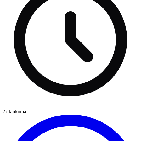
2
dk okuma