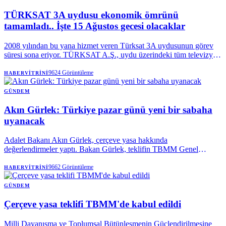
TÜRKSAT 3A uydusu ekonomik ömrünü
tamamladı.. İşte 15 Ağustos gecesi olacaklar
2008 yılından bu yana hizmet veren Türksat 3A uydusunun görev
süresi sona eriyor. TÜRKSAT A.Ş., uydu üzerindeki tüm televizyon
ve radyo yayınlarının 15 Ağustos’u 16 Ağustos 2026’ya bağlayan
gece filodaki daha yüksek kapasiteli diğer uydulara aktarılacağını
9624
Görüntüleme
HABERVITRINI
duyurdu.
GÜNDEM
Akın Gürlek: Türkiye pazar günü yeni bir sabaha
uyanacak
Adalet Bakanı Akın Gürlek, çerçeve yasa hakkında
değerlendirmeler yaptı. Bakan Gürlek, teklifin TBMM Genel
Kuruluna gideceği pazar günü için "Türkiye yeni bir sabaha, yeni
bir aydınlığa uyanacak" diye konuştu.
9662
Görüntüleme
HABERVITRINI
GÜNDEM
Çerçeve yasa teklifi TBMM'de kabul edildi
Milli Dayanışma ve Toplumsal Bütünleşmenin Güçlendirilmesine