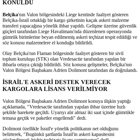
KONULDU
Belçika
'nın Valon bölgesindeki Liege kentinde faaliyet gösteren
Belçika-İsrail ortaklığı bir kargo şirketinin kaçak askeri malzeme
transferi yapacağına yönelik ihbar yapıldı. Gelişme üzerine güvenlik
güçleri tarafından Liege Havalimanı'nda düzenlenen operasyonda
gümrük birimlerine beyan edilmemiş askeri teçhizat tespit edildiği ve
söz konusu malzemelere el konduğu bildirildi.
Olay Belçika'nın Flaman bölgesinde faaliyet gösteren bir sivil
toplum kuruluşu (STK) olan Vredesactie tarafından yapılan bir
ihbarla ortaya çıktığı bildirildi. Söz konusu gelişmeler, Belçika'nın
Valon Bölgesi Başbakanı Adrien Dolimont tarafından da doğrulandı.
İSRAİL'E ASKERİ DESTEK VERECEK
KARGOLARA LİSANS VERİLMİYOR
Valon Bölgesi Başbakanı Adrien Dolimont konuya ilişkin yaptığı
açıklamada, "Vredesactie tarafından yapılan ihbar üzerine hızlı
şekilde harekete geçildi. Uyarıyı alır almaz iki saat içinde gümrükle
temasa geçtik ve paketler engellendi" dedi.
Dolimont özellikle İsrail'e yönelik politikanın net olduğunu
belirterek, "Bugünkü şartlarda İsrail'in askeri kapasitesini
güçlendirecek hiçbir teçhizata lisans vermiyoruz" dedi.