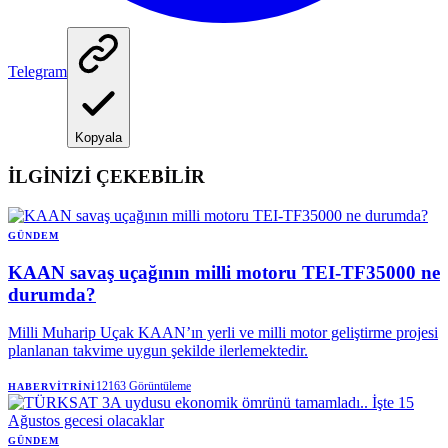
Telegram
Kopyala
İLGİNİZİ ÇEKEBİLİR
GÜNDEM
KAAN savaş uçağının milli motoru TEI-TF35000 ne
durumda?
Milli Muharip Uçak KAAN’ın yerli ve milli motor geliştirme projesi
planlanan takvime uygun şekilde ilerlemektedir.
12163
Görüntüleme
HABERVITRINI
GÜNDEM