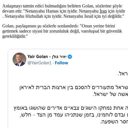
Anlaşmayı tatmin edici bulmadığını belirten Golan, sözlerine şöyle
devam etti: "Netanyahu Hamas için iyidir. Netanyahu
İran
için iyidir
. Netanyahu Hizbullah için iyidir. Netanyahu İsrail için iyi değildir."
Golan, paylaşımını şu sözlerle sonlandırdı: "Onun yerine birini
getirmek sadece siyasi bir zorunluluk değil, varoluşsal bir güvenlik
gerekliliğidir."