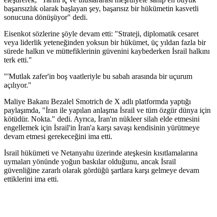
başarısızlık olarak başlayan şey, başarısız bir hükümetin kasvetli
sonucuna dönüşüyor" dedi.
Eisenkot sözlerine şöyle devam etti: "Strateji, diplomatik cesaret
veya liderlik yeteneğinden yoksun bir hükümet, üç yıldan fazla bir
sürede halkın ve müttefiklerinin güvenini kaybederken İsrail halkını
terk etti."
"'Mutlak zafer'in boş vaatleriyle bu sabah arasında bir uçurum
açılıyor."
Maliye Bakanı Bezalel Smotrich de X adlı platformda yaptığı
paylaşımda, "İran ile yapılan anlaşma İsrail ve tüm özgür dünya için
kötüdür. Nokta." dedi. Ayrıca, İran'ın nükleer silah elde etmesini
engellemek için İsrail'in İran'a karşı savaşı kendisinin yürütmeye
devam etmesi gerekeceğini ima etti.
İsrail hükümeti ve Netanyahu üzerinde ateşkesin kısıtlamalarına
uymaları yönünde yoğun baskılar olduğunu, ancak İsrail
güvenliğine zararlı olarak gördüğü şartlara karşı gelmeye devam
ettiklerini ima etti.