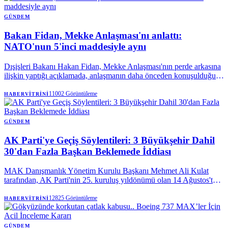
GÜNDEM
Bakan Fidan, Mekke Anlaşması'nı anlattı:
NATO'nun 5'inci maddesiyle aynı
Dışişleri Bakanı Hakan Fidan, Mekke Anlaşması'nın perde arkasına
ilişkin yaptığı açıklamada, anlaşmanın daha önceden konuşulduğunu
vurguladı. Bakan Fidan, "Savunma anlaşmasına ihtiyaç vardı"
sözlerini kullanarak, Mekke Ortak Savunma Anlaşması'nın teknik
11002
Görüntüleme
HABERVITRINI
olarak, NATO Antlaşması'nın kolektif savunmaya ilişkin 5.
maddesiyle aynı olduğunu söyledi.
GÜNDEM
AK Parti'ye Geçiş Söylentileri: 3 Büyükşehir Dahil
30'dan Fazla Başkan Beklemede İddiası
MAK Danışmanlık Yönetim Kurulu Başkanı Mehmet Ali Kulat
tarafından, AK Parti'nin 25. kuruluş yıldönümü olan 14 Ağustos'ta,
aralarında üç büyükşehir belediye başkanının da bulunduğu 30'dan
fazla yerel yöneticinin partiye katılmak üzere sırada olduğu öne
12825
Görüntüleme
HABERVITRINI
sürüldü. Kulat, bu geçişlerin henüz netlik kazanmadığını da belirtti.
GÜNDEM