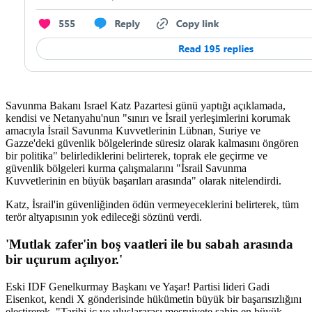
Savunma Bakanı Israel Katz Pazartesi günü yaptığı açıklamada,
kendisi ve Netanyahu'nun "sınırı ve İsrail yerleşimlerini korumak
amacıyla İsrail Savunma Kuvvetlerinin Lübnan, Suriye ve
Gazze'deki güvenlik bölgelerinde süresiz olarak kalmasını öngören
bir politika" belirlediklerini belirterek, toprak ele geçirme ve
güvenlik bölgeleri kurma çalışmalarını "İsrail Savunma
Kuvvetlerinin en büyük başarıları arasında" olarak nitelendirdi.
Katz, İsrail'in güvenliğinden ödün vermeyeceklerini belirterek, tüm
terör altyapısının yok edileceği sözünü verdi.
'Mutlak zafer'in boş vaatleri ile bu sabah arasında
bir uçurum açılıyor.'
Eski IDF Genelkurmay Başkanı ve Yaşar! Partisi lideri Gadi
Eisenkot, kendi X gönderisinde hükümetin büyük bir başarısızlığını
eleştirerek, "Tarihi iç ve uluslararası meşruiyete sahip en büyük