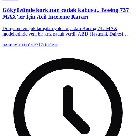
Gökyüzünde korkutan çatlak kabusu.. Boeing 737
MAX’ler İçin Acil İnceleme Kararı
Dünyanın en çok tartışılan yolcu uçakları Boeing 737 MAX
modellerinde yeni bir kriz patlak verdi! ABD Havacılık Dairesi
(FAA), gövdede tespit edilen çatlaklar nedeniyle yüzlerce uçak için
alarm verdi.
14487
Görüntüleme
HABERVITRINI