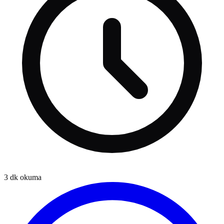
3
dk okuma