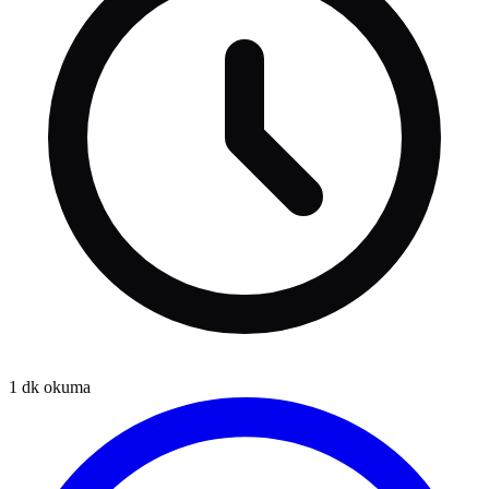
1
dk okuma