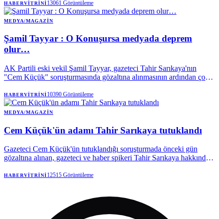
13061
Görüntüleme
HABERVITRINI
MEDYA/MAGAZIN
Şamil Tayyar : O Konuşursa medyada deprem
olur…
AK Partili eski vekil Şamil Tayyar, gazeteci Tahir Sarıkaya'nın
"Cem Küçük" soruşturmasında gözaltına alınmasının ardından çok
konuşulacak bir paylaşım yaptı.
10390
Görüntüleme
HABERVITRINI
MEDYA/MAGAZIN
Cem Küçük'ün adamı Tahir Sarıkaya tutuklandı
Gazeteci Cem Küçük'ün tutuklandığı soruşturmada önceki gün
gözaltına alınan, gazeteci ve haber spikeri Tahir Sarıkaya hakkında
karar verildi. Sarıkaya, şantaj suçundan sevk edildiği mahkemece
tutuklandı.
12515
Görüntüleme
HABERVITRINI