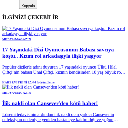
Kopyala
İLGİNİZİ ÇEKEBİLİR
MEDYA/MAGAZIN
17 Yaşındaki Dizi Oyuncusunun Babası savcıya
koştu.. Kızım rol arkadaşıyla ilişki yaşıyor
Popüler dizilerle adını duyuran 17 yaşındaki oyuncu Ülkü Hilal
Çiftçi’nin babası Ünal Çiftçi, kızının kendisinden 10 yaş büyük rol
arkadaşı Hakan Çelebi ile ilişkisi olduğu gerekçesiyle savcılığa
başvurdu. Baba Çiftçi, kızının çalıştığı menajerlik şirketinin de yasal
12344
Görüntüleme
HABERVITRINI
veli onayı almadan sözleşme yaptığını iddia etti.
MEDYA/MAGAZIN
İlik nakli olan Cansever'den kötü haber!
Lösemi tedavisinin ardından ilik nakli olan şarkıcı Cansever'in
enfeksiyon nedeniyle yeniden hastaneye kaldırıldığı ve yoğun
bakımda tedavi altına alındığı öğrenildi.