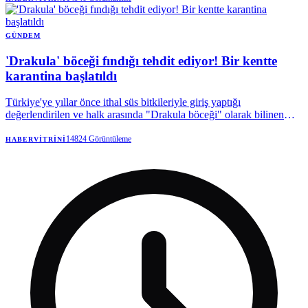
hayalinin yarım kalmasını istemiyoruz” dedi. Kimler kapsam
dışında? Kimler yararlanabilecek? İşte detaylar…
GÜNDEM
'Drakula' böceği fındığı tehdit ediyor! Bir kentte
karantina başlatıldı
Türkiye'ye yıllar önce ithal süs bitkileriyle giriş yaptığı
değerlendirilen ve halk arasında "Drakula böceği" olarak bilinen
Turunçgil Teke Böceği, Karadeniz'in en önemli geçim
kaynaklarından fındığı tehdit etmeyi sürdürüyor. Trabzon'da
14824
Görüntüleme
HABERVITRINI
başlayan mücadele devam ederken, böceğin son olarak Rize'de
görülmesi üzerine bölgede karantina tedbirleri uygulamaya alındı.