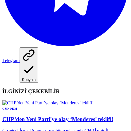
Telegram
Kopyala
İLGİNİZİ ÇEKEBİLİR
GÜNDEM
CHP’den Yeni Parti’ye olay ‘Menderes’ teklifi!
Gazeteci İsmail Saymaz, yaptığı paylaşımda CHP İzmir İl