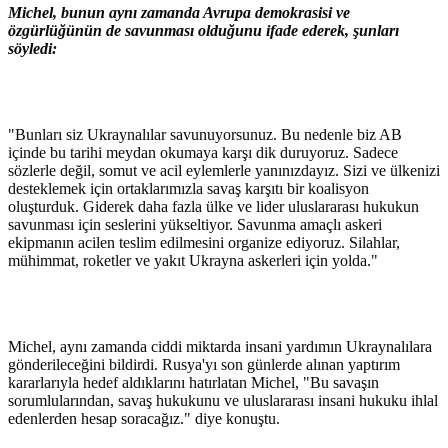
Michel, bunun aynı zamanda Avrupa demokrasisi ve
özgürlüğünün de savunması olduğunu ifade ederek, şunları
söyledi:
"Bunları siz Ukraynalılar savunuyorsunuz. Bu nedenle biz AB
içinde bu tarihi meydan okumaya karşı dik duruyoruz. Sadece
sözlerle değil, somut ve acil eylemlerle yanınızdayız. Sizi ve ülkenizi
desteklemek için ortaklarımızla savaş karşıtı bir koalisyon
oluşturduk. Giderek daha fazla ülke ve lider uluslararası hukukun
savunması için seslerini yükseltiyor. Savunma amaçlı askeri
ekipmanın acilen teslim edilmesini organize ediyoruz. Silahlar,
mühimmat, roketler ve yakıt Ukrayna askerleri için yolda."
Michel, aynı zamanda ciddi miktarda insani yardımın Ukraynalılara
gönderileceğini bildirdi. Rusya'yı son günlerde alınan yaptırım
kararlarıyla hedef aldıklarını hatırlatan Michel, "Bu savaşın
sorumlularından, savaş hukukunu ve uluslararası insani hukuku ihlal
edenlerden hesap soracağız." diye konuştu.