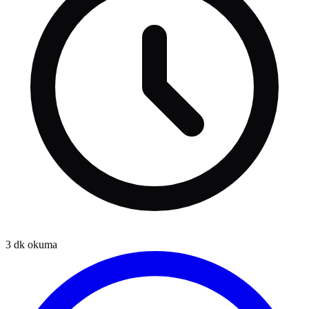
3
dk okuma