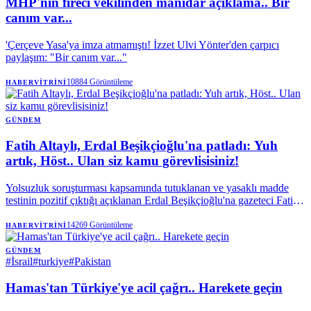
MHP'nin fireci vekilinden manidar açıklama.. Bir
canım var...
'Çerçeve Yasa'ya imza atmamıştı! İzzet Ulvi Yönter'den çarpıcı
paylaşım: "Bir canım var..."
10884
Görüntüleme
HABERVITRINI
GÜNDEM
Fatih Altaylı, Erdal Beşikçioğlu'na patladı: Yuh
artık, Höst.. Ulan siz kamu görevlisisiniz!
Yolsuzluk soruşturması kapsamında tutuklanan ve yasaklı madde
testinin pozitif çıktığı açıklanan Erdal Beşikçioğlu'na gazeteci Fatih
Altaylı'dan sert tepki geldi. Altaylı, kamu görevlilerinin taşıdığı
sorumluluğa dikkat çekerek, "Ulan, siz kamu görevlisisiniz. Bu
14269
Görüntüleme
HABERVITRINI
kadar olur mu?" ifadelerini kullandı.
GÜNDEM
#
İsrail
#
turkiye
#
Pakistan
Hamas'tan Türkiye'ye acil çağrı.. Harekete geçin