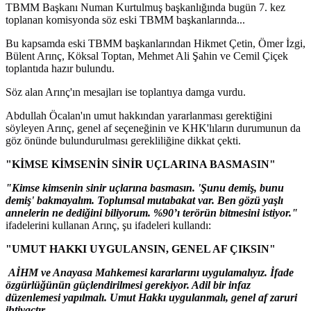
TBMM Başkanı Numan Kurtulmuş başkanlığında bugün 7. kez
toplanan komisyonda söz eski TBMM başkanlarında...
Bu kapsamda eski TBMM başkanlarından Hikmet Çetin, Ömer İzgi,
Bülent Arınç, Köksal Toptan, Mehmet Ali Şahin ve Cemil Çiçek
toplantıda hazır bulundu.
Söz alan Arınç'ın mesajları ise toplantıya damga vurdu.
Abdullah Öcalan'ın umut hakkından yararlanması gerektiğini
söyleyen Arınç, genel af seçeneğinin ve KHK'lıların durumunun da
göz önünde bulundurulması gerekliliğine dikkat çekti.
"KİMSE KİMSENİN SİNİR UÇLARINA BASMASIN"
"Kimse kimsenin sinir uçlarına basmasın. 'Şunu demiş, bunu
demiş' bakmayalım. Toplumsal mutabakat var. Ben gözü yaşlı
annelerin ne dediğini biliyorum. %90’ı terörün bitmesini istiyor."
ifadelerini kullanan Arınç, şu ifadeleri kullandı:
"UMUT HAKKI UYGULANSIN, GENEL AF ÇIKSIN"
AİHM ve Anayasa Mahkemesi kararlarını uygulamalıyız. İfade
özgürlüğünün güçlendirilmesi gerekiyor. Adil bir infaz
düzenlemesi yapılmalı. Umut Hakkı uygulanmalı, genel af zaruri
ihtiyaçtır.