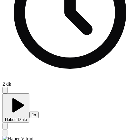
2
dk
1
x
Haberi Dinle