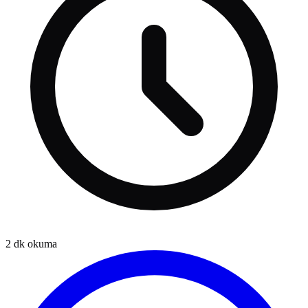
2
dk okuma