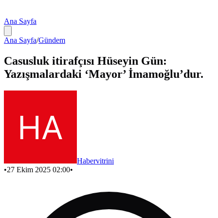
Ana Sayfa
Ana Sayfa
/
Gündem
Casusluk itirafçısı Hüseyin Gün:
Yazışmalardaki ‘Mayor’ İmamoğlu’dur.
Habervitrini
•
27 Ekim 2025 02:00
•