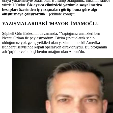
oraya yüklemesiyle orada olur. Bu sahip olduğumuz imkanın sadece
yüzde 10’udur.
Biz ayrıca elimizdeki yazılımla sosyal medya
hesapları üzerinden iç yazışmaları görüp buna göre algı
oluşturmaya çalışıyorduk"
şeklinde konuştu.
YAZIŞMALARDAKİ 'MAYOR' İMAMOĞLU
Şüpheli Gün ifadesinin devamında, "Yaptığımız analizleri ben
Necati Özkan ile paylaşıyordum. Bizim şirket olarak sahip
olduğumuz çok geniş yetkileri olan yazılımın mucidi Amerika
istihbarat servisinde kapalı operasyon direktörüydü. Bu programın
adı ‘pq’dur ve bu kişi benim ortağım olan Aaron’du.