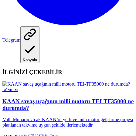
Telegram
Kopyala
İLGİNİZİ ÇEKEBİLİR
GÜNDEM
KAAN savaş uçağının milli motoru TEI-TF35000 ne
durumda?
Milli Muharip Uçak KAAN’ın yerli ve milli motor geliştirme projesi
planlanan takvime uygun şekilde ilerlemektedir.
12145
Görüntüleme
HABERVITRINI