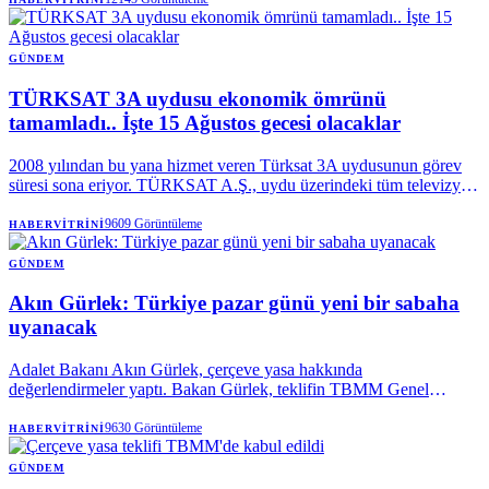
GÜNDEM
TÜRKSAT 3A uydusu ekonomik ömrünü
tamamladı.. İşte 15 Ağustos gecesi olacaklar
2008 yılından bu yana hizmet veren Türksat 3A uydusunun görev
süresi sona eriyor. TÜRKSAT A.Ş., uydu üzerindeki tüm televizyon
ve radyo yayınlarının 15 Ağustos’u 16 Ağustos 2026’ya bağlayan
gece filodaki daha yüksek kapasiteli diğer uydulara aktarılacağını
9609
Görüntüleme
HABERVITRINI
duyurdu.
GÜNDEM
Akın Gürlek: Türkiye pazar günü yeni bir sabaha
uyanacak
Adalet Bakanı Akın Gürlek, çerçeve yasa hakkında
değerlendirmeler yaptı. Bakan Gürlek, teklifin TBMM Genel
Kuruluna gideceği pazar günü için "Türkiye yeni bir sabaha, yeni
bir aydınlığa uyanacak" diye konuştu.
9630
Görüntüleme
HABERVITRINI
GÜNDEM