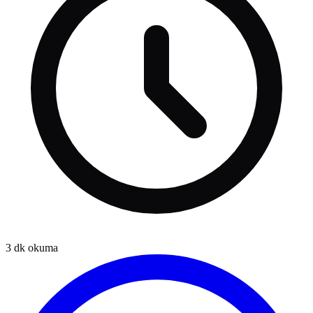
3
dk okuma