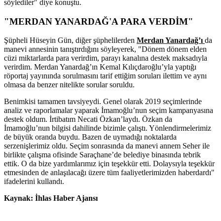
söylediler" diye konuştu.
"MERDAN YANARDAĞ'A PARA VERDİM"
Şüpheli Hüseyin Gün, diğer şüphelilerden
Merdan Yanardağ’ı
da
manevi annesinin tanıştırdığını söyleyerek, "Dönem dönem elden
cüzi miktarlarda para verirdim, parayı kanalına destek maksadıyla
verirdim. Merdan Yanardağ’ın Kemal Kılıçdaroğlu’yla yaptığı
röportaj yayınında sorulmasını tarif ettiğim soruları ilettim ve aynı
olmasa da benzer nitelikte sorular soruldu.
Benimkisi tamamen tavsiyeydi. Genel olarak 2019 seçimlerinde
analiz ve raporlamalar yaparak İmamoğlu’nun seçim kampanyasına
destek oldum. İrtibatım Necati Özkan’laydı. Özkan da
İmamoğlu’nun bilgisi dahilinde bizimle çalıştı. Yönlendirmelerimiz
de büyük oranda buydu. Bazen de uymadığı noktalarda
serzenişlerimiz oldu. Seçim sonrasında da manevi annem Seher ile
birlikte çalışma ofisinde Saraçhane’de belediye binasında tebrik
ettik. O da bize yardımlarımız için teşekkür etti. Dolaysıyla teşekkür
etmesinden de anlaşılacağı üzere tüm faaliyetlerimizden haberdardı"
ifadelerini kullandı.
Kaynak: İhlas Haber Ajansı