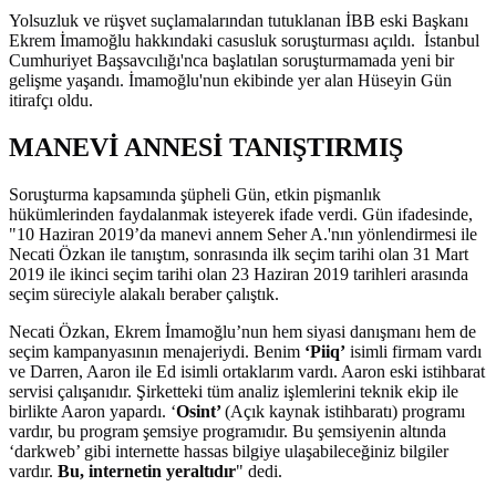
Yolsuzluk ve rüşvet suçlamalarından tutuklanan İBB eski Başkanı
Ekrem İmamoğlu hakkındaki casusluk soruşturması açıldı. İstanbul
Cumhuriyet Başsavcılığı'nca başlatılan soruşturmamada yeni bir
gelişme yaşandı. İmamoğlu'nun ekibinde yer alan Hüseyin Gün
itirafçı oldu.
MANEVİ ANNESİ TANIŞTIRMIŞ
Soruşturma kapsamında şüpheli Gün, etkin pişmanlık
hükümlerinden faydalanmak isteyerek ifade verdi. Gün ifadesinde,
"10 Haziran 2019’da manevi annem Seher A.'nın yönlendirmesi ile
Necati Özkan ile tanıştım, sonrasında ilk seçim tarihi olan 31 Mart
2019 ile ikinci seçim tarihi olan 23 Haziran 2019 tarihleri arasında
seçim süreciyle alakalı beraber çalıştık.
Necati Özkan, Ekrem İmamoğlu’nun hem siyasi danışmanı hem de
seçim kampanyasının menajeriydi. Benim
‘Piiq’
isimli firmam vardı
ve Darren, Aaron ile Ed isimli ortaklarım vardı. Aaron eski istihbarat
servisi çalışanıdır. Şirketteki tüm analiz işlemlerini teknik ekip ile
birlikte Aaron yapardı. ‘
Osint’
(Açık kaynak istihbaratı) programı
vardır, bu program şemsiye programıdır. Bu şemsiyenin altında
‘darkweb’ gibi internette hassas bilgiye ulaşabileceğiniz bilgiler
vardır.
Bu, internetin yeraltıdır
" dedi.