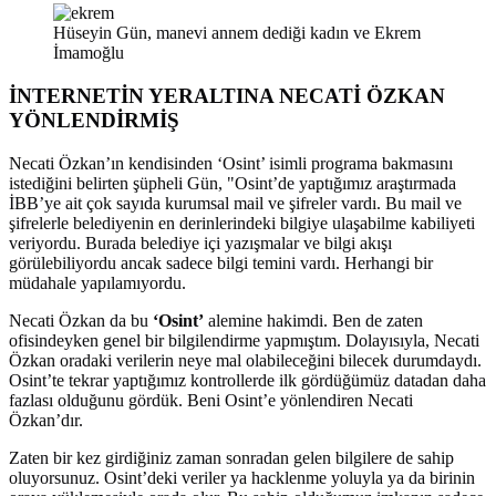
Hüseyin Gün, manevi annem dediği kadın ve Ekrem
İmamoğlu
İNTERNETİN YERALTINA NECATİ ÖZKAN
YÖNLENDİRMİŞ
Necati Özkan’ın kendisinden ‘Osint’ isimli programa bakmasını
istediğini belirten şüpheli Gün, "Osint’de yaptığımız araştırmada
İBB’ye ait çok sayıda kurumsal mail ve şifreler vardı. Bu mail ve
şifrelerle belediyenin en derinlerindeki bilgiye ulaşabilme kabiliyeti
veriyordu. Burada belediye içi yazışmalar ve bilgi akışı
görülebiliyordu ancak sadece bilgi temini vardı. Herhangi bir
müdahale yapılamıyordu.
Necati Özkan da bu
‘Osint’
alemine hakimdi. Ben de zaten
ofisindeyken genel bir bilgilendirme yapmıştım. Dolayısıyla, Necati
Özkan oradaki verilerin neye mal olabileceğini bilecek durumdaydı.
Osint’te tekrar yaptığımız kontrollerde ilk gördüğümüz datadan daha
fazlası olduğunu gördük. Beni Osint’e yönlendiren Necati
Özkan’dır.
Zaten bir kez girdiğiniz zaman sonradan gelen bilgilere de sahip
oluyorsunuz. Osint’deki veriler ya hacklenme yoluyla ya da birinin