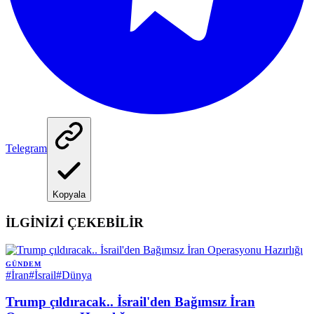
Telegram
Kopyala
İLGİNİZİ ÇEKEBİLİR
GÜNDEM
#
İran
#
İsrail
#
Dünya
Trump çıldıracak.. İsrail'den Bağımsız İran