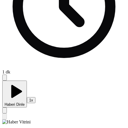
1
dk
1
x
Haberi Dinle