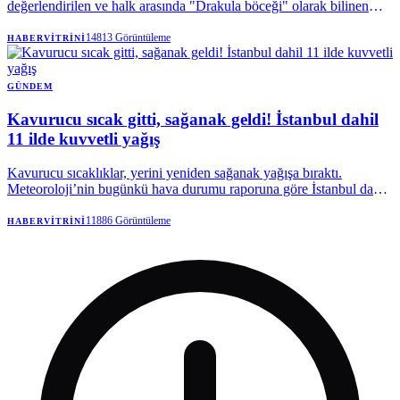
değerlendirilen ve halk arasında "Drakula böceği" olarak bilinen
Turunçgil Teke Böceği, Karadeniz'in en önemli geçim
kaynaklarından fındığı tehdit etmeyi sürdürüyor. Trabzon'da
14813
Görüntüleme
HABERVITRINI
başlayan mücadele devam ederken, böceğin son olarak Rize'de
görülmesi üzerine bölgede karantina tedbirleri uygulamaya alındı.
GÜNDEM
Kavurucu sıcak gitti, sağanak geldi! İstanbul dahil
11 ilde kuvvetli yağış
Kavurucu sıcaklıklar, yerini yeniden sağanak yağışa bıraktı.
Meteoroloji’nin bugünkü hava durumu raporuna göre İstanbul dahil
11 ilde gök gürültülü sağanak yağış etkili olacak. Yağışlar hangi
illerde kuvvetli olacak? Kaç gün sürecek? İşte son uyarılar…
11886
Görüntüleme
HABERVITRINI