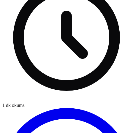
1
dk okuma