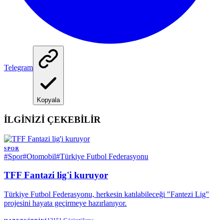
Telegram
Kopyala
İLGİNİZİ ÇEKEBİLİR
SPOR
#
Spor
#
Otomobil
#
Türkiye Futbol Federasyonu
TFF Fantazi lig'i kuruyor
Türkiye Futbol Federasyonu, herkesin katılabileceği "Fantezi Lig"
projesini hayata geçirmeye hazırlanıyor.