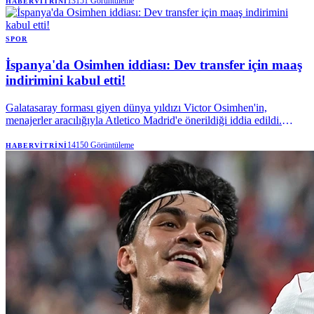
13151
Görüntüleme
HABERVITRINI
SPOR
İspanya'da Osimhen iddiası: Dev transfer için maaş
indirimini kabul etti!
Galatasaray forması giyen dünya yıldızı Victor Osimhen'in,
menajerler aracılığıyla Atletico Madrid'e önerildiği iddia edildi.
İspanya basını, LaLiga ekibinin teknik patronu Diego Simeone'nin
de Osimhen'i kadroda görmek istediğini yazdı.
14150
Görüntüleme
HABERVITRINI