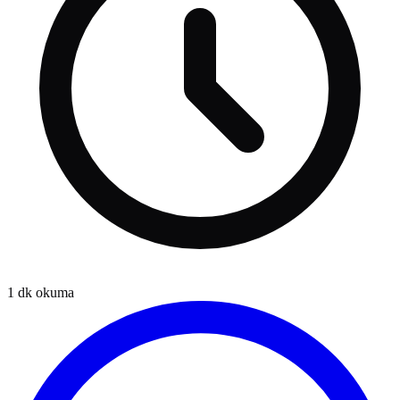
1
dk okuma