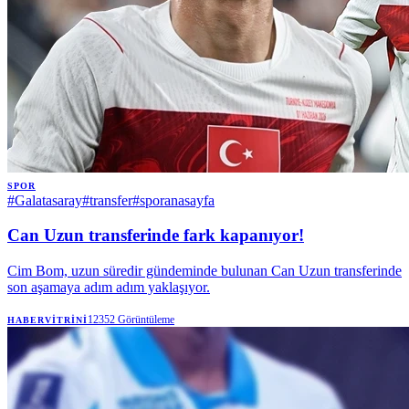
SPOR
#
Galatasaray
#
transfer
#
sporanasayfa
Can Uzun transferinde fark kapanıyor!
Cim Bom, uzun süredir gündeminde bulunan Can Uzun transferinde
son aşamaya adım adım yaklaşıyor.
12352
Görüntüleme
HABERVITRINI