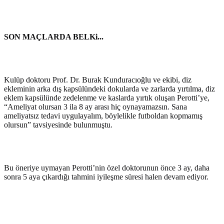
SON MAÇLARDA BELKi...
Kulüp doktoru Prof. Dr. Burak Kunduracıoğlu ve ekibi, diz
ekleminin arka dış kapsülündeki dokularda ve zarlarda yırtılma, diz
eklem kapsülünde zedelenme ve kaslarda yırtık oluşan Perotti’ye,
“Ameliyat olursan 3 ila 8 ay arası hiç oynayamazsın. Sana
ameliyatsız tedavi uygulayalım, böylelikle futboldan kopmamış
olursun” tavsiyesinde bulunmuştu.
Bu öneriye uymayan Perotti’nin özel doktorunun önce 3 ay, daha
sonra 5 aya çıkardığı tahmini iyileşme süresi halen devam ediyor.