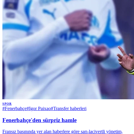
SPOR
#
Fenerbahçe
#
Igor Paixao
#
Transfer haberleri
Fenerbahçe'den sürpriz hamle
Fransız basınında yer alan haberlere göre sarı-lacivertli yönetim,