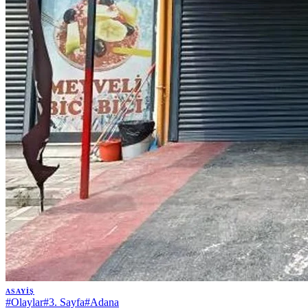
ASAYIŞ
#
Olaylar
#
3. Sayfa
#
Adana