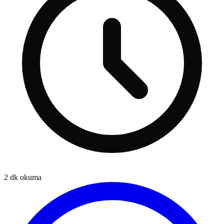
2
dk okuma