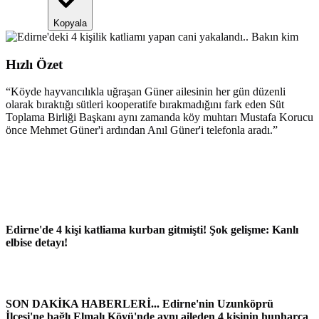
Kopyala
Hızlı Özet
“
Köyde hayvancılıkla uğraşan Güner ailesinin her gün düzenli
olarak bıraktığı sütleri kooperatife bırakmadığını fark eden Süt
Toplama Birliği Başkanı aynı zamanda köy muhtarı Mustafa Korucu
önce Mehmet Güner'i ardından Anıl Güner'i telefonla aradı.
”
Edirne'de 4 kişi katliama kurban gitmişti! Şok gelişme: Kanlı
elbise detayı!
SON DAKİKA HABERLERİ... Edirne'nin Uzunköprü
İlçesi'ne bağlı Elmalı Köyü'nde aynı aileden 4 kişinin hunharca