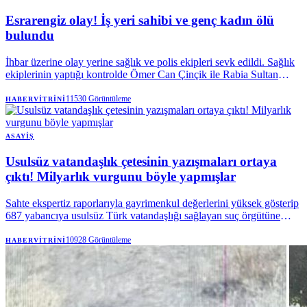
Esrarengiz olay! İş yeri sahibi ve genç kadın ölü
bulundu
İhbar üzerine olay yerine sağlık ve polis ekipleri sevk edildi. Sağlık
ekiplerinin yaptığı kontrolde Ömer Can Çinçik ile Rabia Sultan
Mantı'nın hayatını kaybettiği belirlendi. Cumhuriyet savcısı ve olay
yeri inceleme ekiplerinin iş yerindeki çalışmalarının ardından iki
11530
Görüntüleme
HABERVITRINI
kişinin cenazesi, kesin ölüm nedenlerinin belirlenmesi amacıyla
Adana Adli Tıp Kurumu morguna kaldırıldı.
ASAYIŞ
Usulsüz vatandaşlık çetesinin yazışmaları ortaya
çıktı! Milyarlık vurgunu böyle yapmışlar
Sahte ekspertiz raporlarıyla gayrimenkul değerlerini yüksek gösterip
687 yabancıya usulsüz Türk vatandaşlığı sağlayan suç örgütüne
ilişkin soruşturmada yeni bir gelişme yaşandı. Örgüt lideri İbrahim
Halil Babacan ile örgüt yöneticisi Uğur Gültekin arasında geçen
10928
Görüntüleme
HABERVITRINI
"çek-yatır" yazışmaları ortaya çıktı.