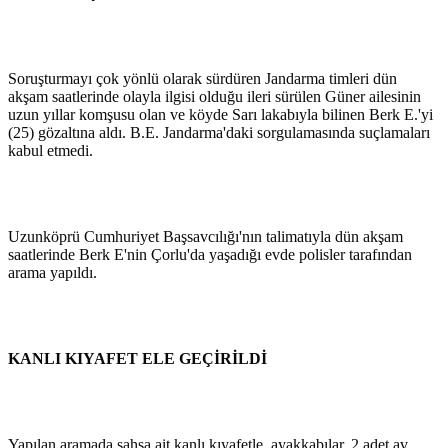
Soruşturmayı çok yönlü olarak sürdüren Jandarma timleri dün
akşam saatlerinde olayla ilgisi olduğu ileri sürülen Güner ailesinin
uzun yıllar komşusu olan ve köyde Sarı lakabıyla bilinen Berk E.'yi
(25) gözaltına aldı. B.E. Jandarma'daki sorgulamasında suçlamaları
kabul etmedi.
Uzunköprü Cumhuriyet Başsavcılığı'nın talimatıyla dün akşam
saatlerinde Berk E'nin Çorlu'da yaşadığı evde polisler tarafından
arama yapıldı.
KANLI KIYAFET ELE GEÇİRİLDİ
Yapılan aramada şahsa ait kanlı kıyafetle, ayakkabılar, 2 adet av