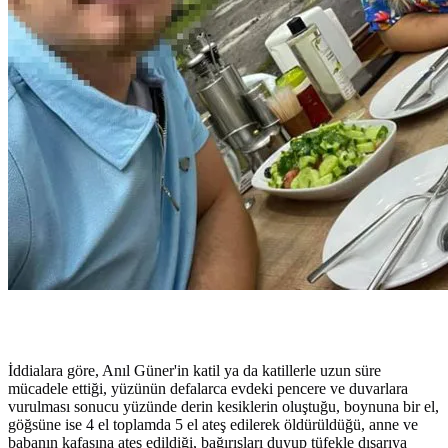
İddialara göre, Anıl Güner'in katil ya da katillerle uzun süre
mücadele ettiği, yüzünün defalarca evdeki pencere ve duvarlara
vurulması sonucu yüzünde derin kesiklerin oluştuğu, boynuna bir el,
göğsüne ise 4 el toplamda 5 el ateş edilerek öldürüldüğü, anne ve
babanın kafasına ateş edildiği, bağırışları duyup tüfekle dışarıya