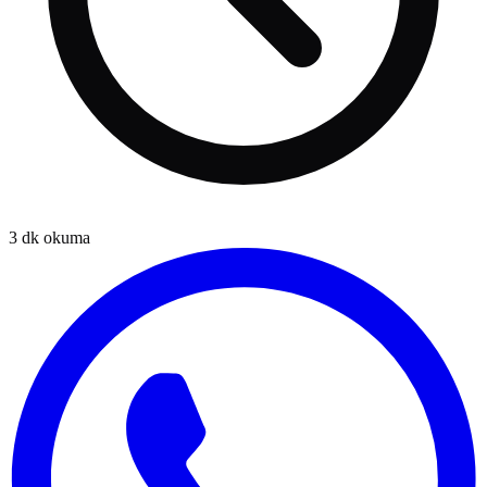
3
dk okuma