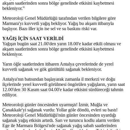
akşam saatlerinden sonra bölge genelinde etkisini kaybetmesi
bekleniyor.
”
Meteoroloji Genel Müdürlüğü tarafından verilen bilgilere göre
Marmara'yı kuvvetli yağış bekliyor. Yağış bu akşam itibarıyla
başlıyor. Bazı iller için ise sel ve su baskını riski var.
YAĞIŞ İÇİN SAAT VERİLDİ
Yağışın bugün saat 21.00'den yarın 18.00'e kadar etkili olması ve
akşam saatlerinden sonra bölge genelinde etkisini kaybetmesi
bekleniyor.
Yarın öğle saatlerinden itibaren Antalya çevrelerinde de yerel
kuvvetli sağanak ve gök gürültülü sağanak bekleniyor.
Antalya'nın batısından başlayarak zamanla il merkezi ve doğu
ilçelerinde yerel kuvvetli görülmesi öngörülen yağışların, yarın saat
12.00'den 30 Kasım saat 04.00'e kadar etkisini sürdüreceği tahmin
ediliyor.
Meteoroloji günler öncesinden uyarmıştı! İzmir, Muğla ve
Çanakkale'yi sağanak vurdu: Yollar göle döndü, evleri su bastı!
Meteoroloji Genel Müdürlüğü'nün günler öncesinden uyardığı
sağanak yağış etkisin artırdı. Sarı ve turuncu kodlu alarm verilen
Ege ile Marmara Bölgesi'nde sağanak yağış sabah saatlerinden