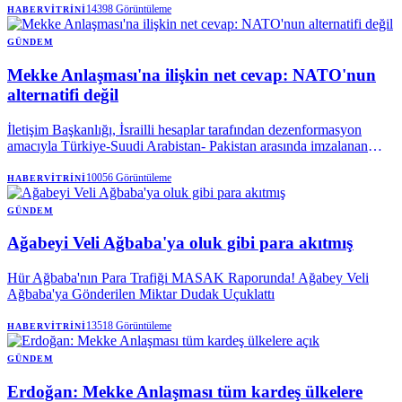
14398
Görüntüleme
HABERVITRINI
GÜNDEM
Mekke Anlaşması'na ilişkin net cevap: NATO'nun
alternatifi değil
İletişim Başkanlığı, İsrailli hesaplar tarafından dezenformasyon
amacıyla Türkiye-Suudi Arabistan- Pakistan arasında imzalanan
Mekke Anlaşması'na dair paylaşılan iddiaları yalanladı. Mekke
Anlaşması'nın NATO'nun 5. maddesi ile çeliştiği iddiaları
10056
Görüntüleme
HABERVITRINI
reddedilirken, söz konusu ittifakın NATO'ya bir alternatif olmadığı
vurgulandı.
GÜNDEM
Ağabeyi Veli Ağbaba'ya oluk gibi para akıtmış
Hür Ağbaba'nın Para Trafiği MASAK Raporunda! Ağabey Veli
Ağbaba'ya Gönderilen Miktar Dudak Uçuklattı
13518
Görüntüleme
HABERVITRINI
GÜNDEM
Erdoğan: Mekke Anlaşması tüm kardeş ülkelere