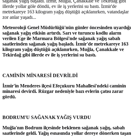
sağanak yağış başladı. İzmir, Muğla, Çanakkale ve Tekirdağ gibi
illerde yollar göle döndü, ev ile iş yerlerini su bastı. İzmir'de
metrekareye 163 kilogram yağış düştüğü açıklanırken, vatandaşlar
zor anlar yaşadı...
Meteoroloji Genel Müdürlüğü'nün günler öncesinden uyardığı
sağanak yağış etkisin artırdı. Sarı ve turuncu kodlu alarm
verilen Ege ile Marmara Bölgesi'nde sağanak yağış sabah
saatlerinden sağanak yağış başladı. İzmir'de metrekareye 163
kilogram yağış düştüğü açıklanırken, Muğla, Çanakkale ve
Tekirdağ gibi illerde ev ile iş yerlerini su bastı.
CAMİNİN MİNARESİ DEVRİLDİ
İzmir'in Menderes ilçesi Efeçukuru Mahallesi'ndeki caminin
minaresi devirdi. Rüzgar nedeniyle bazı evlerin çatısı zarar
gördü.
BODRUM'U SAĞANAK YAĞIŞ VURDU
Muğla'nın Bodrum ilçesinde beklenen sağanak yağış, sabah
saatlerinde geldi. Yağış esnasında yollar dereye dönerken taşan