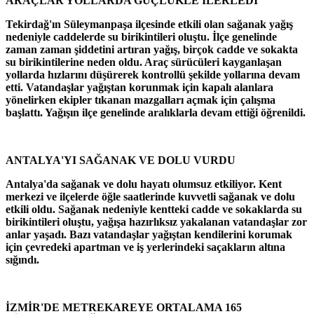
ARAÇLAR YOLLARDA GÜÇLÜKLE İLERLEDİ
Tekirdağ'ın Süleymanpaşa ilçesinde etkili olan sağanak yağış
nedeniyle caddelerde su birikintileri oluştu. İlçe genelinde
zaman zaman şiddetini artıran yağış, birçok cadde ve sokakta
su birikintilerine neden oldu. Araç sürücüleri kayganlaşan
yollarda hızlarını düşürerek kontrollü şekilde yollarına devam
etti. Vatandaşlar yağıştan korunmak için kapalı alanlara
yönelirken ekipler tıkanan mazgalları açmak için çalışma
başlattı. Yağışın ilçe genelinde aralıklarla devam ettiği öğrenildi.
ANTALYA'YI SAĞANAK VE DOLU VURDU
Antalya'da sağanak ve dolu hayatı olumsuz etkiliyor. Kent
merkezi ve ilçelerde öğle saatlerinde kuvvetli sağanak ve dolu
etkili oldu. Sağanak nedeniyle kentteki cadde ve sokaklarda su
birikintileri oluştu, yağışa hazırlıksız yakalanan vatandaşlar zor
anlar yaşadı. Bazı vatandaşlar yağıştan kendilerini korumak
için çevredeki apartman ve iş yerlerindeki saçakların altına
sığındı.
İZMİR'DE METREKAREYE ORTALAMA 165