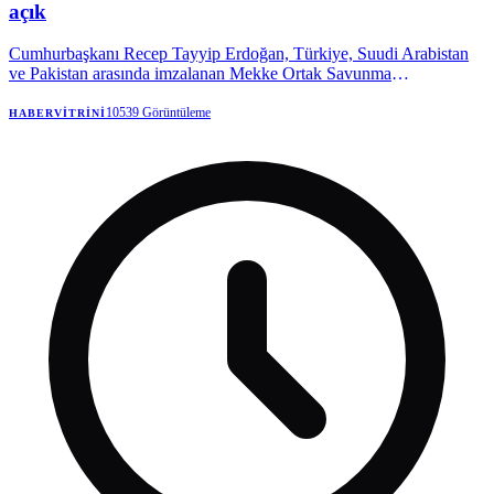
açık
Cumhurbaşkanı Recep Tayyip Erdoğan, Türkiye, Suudi Arabistan
ve Pakistan arasında imzalanan Mekke Ortak Savunma
Anlaşması'nın hiçbir ülkeyi hedef almadığını belirterek, bölgenin
huzur, refah ve istikrarını amaçlayan tüm kardeş ülkelerin katılımına
10539
Görüntüleme
HABERVITRINI
açık olduğunu açıkladı.