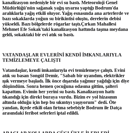
kanalizasyon nedeniyle bir evi su bastı. Meteoroloji Genel
Müdürlüğü'nün sağanak yağış uyarısı yaptığı Bodrum'da
aralıklarla yağış etkili oluyor. Yağış esnasında ana arterlerde ve
bazı sokaklarda yoğun su birikintisi oluştu, derelerin debisi
yükseldi. Bazı bölgelerde rögarlar taştı.Çırkan Mahallesi
Mehmet Efe Sokak'taki kanalizasyon hattında taşma meydana
geldi, sokaktaki bir evi atık su bastı.
VATANDAŞLAR EVLERİNİ KENDİ İMKANLARIYLA
TEMİZLEMEYE ÇALIŞTI
Vatandaşlar, kendi imkanlarıyla evi temizlemeye çalıştı. Evini
atık su basan Songül Demir, "Sabah bir uyandım, elektrikler
ışık vermeye başladı. İlk önce dışarıda yağmur yağdığı için diye
düşündüm. Sonra hemen çocuğuna odasına gittim, şalteri
kapattım. Evimin her yerini su bastı. Kanalizasyon hattı
tıkandığı için direkt buraya vurdu. Bizim ev yol hizasının
altında olduğu için hep bu sıkıntıyı yaşıyorum" dedi. Öte
yandan, ilçede etkili olan fırtına sebebiyle Bodrum ile Datça
arasındaki feribot seferleri iptal edildi.