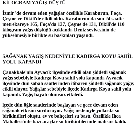
KİLOGRAM YAĞIŞ DÜŞTÜ
İzmir 'de devam eden yağışlar özellikle Karaburun, Foça,
Çeşme ve Dikili'de etkili oldu. Karaburun'da son 24 saatte
metrekareye 165, Foça'da 137, Çeşme'de 131, Dikili'de 110
kilogram yağış düştüğü açıklandı. Deniz seviyesinin de
yükselmesiyle birlikte su baskınları yaşandı.
SAĞANAK YAĞIŞ NEDENİYLE KADIRGA KOYU SAHİL
YOLU KAPANDI
Çanakkale'nin Ayvacık ilçesinde etkili olan şiddetli sağanak
yağış sebebiyle Kadırga Koyu sahil yolu kapandı. Ayvacık
ilçesinde dün sabah saatlerinden itibaren şiddetli sağanak yağış
etkili oluyor. Yağışlar sebebiyle ilçede Kadırga Koyu sahil yolu
kapandı. Yağış hayatı olumsuz etkiledi.
lçede dün öğle saatlerinde başlayan ve gece devam eden
sağanak etkisini sürdürüyor. Yağış nedeniyle yollarda su
birikintileri oluştu, ev ve bahçeleri su bastı. Özellikle Ilıca
Mahallesi'nde bazı araçlar su birikintilerinde mahsur kaldı.