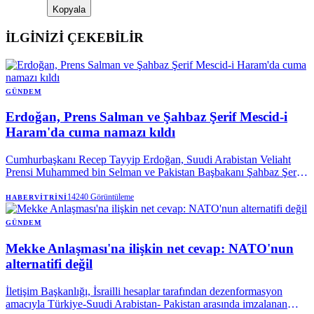
Kopyala
İLGİNİZİ ÇEKEBİLİR
GÜNDEM
Erdoğan, Prens Salman ve Şahbaz Şerif Mescid-i
Haram'da cuma namazı kıldı
Cumhurbaşkanı Recep Tayyip Erdoğan, Suudi Arabistan Veliaht
Prensi Muhammed bin Selman ve Pakistan Başbakanı Şahbaz Şerif
ile birlikte Mekke’de cuma namazı kıldı.
14240
Görüntüleme
HABERVITRINI
GÜNDEM
Mekke Anlaşması'na ilişkin net cevap: NATO'nun
alternatifi değil
İletişim Başkanlığı, İsrailli hesaplar tarafından dezenformasyon
amacıyla Türkiye-Suudi Arabistan- Pakistan arasında imzalanan