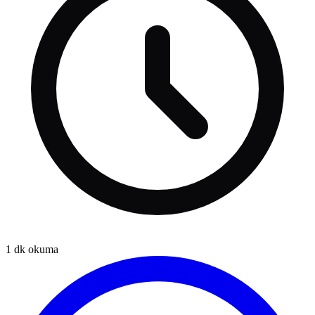
1
dk okuma