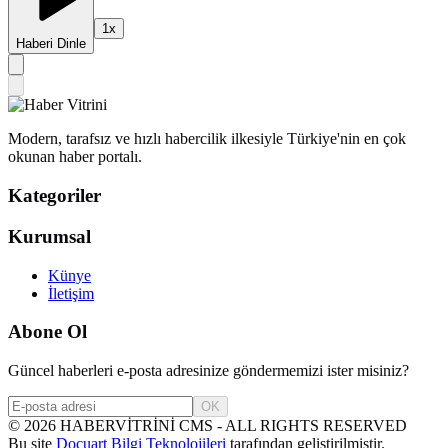
1
x
Haberi Dinle
Modern, tarafsız ve hızlı habercilik ilkesiyle Türkiye'nin en çok
okunan haber portalı.
Kategoriler
Kurumsal
Künye
İletişim
Abone Ol
Güncel haberleri e-posta adresinize göndermemizi ister misiniz?
OK
©
2026
HABERVİTRİNİ CMS - ALL RIGHTS RESERVED
Bu site
Docuart Bilgi Teknolojileri
tarafından geliştirilmiştir.